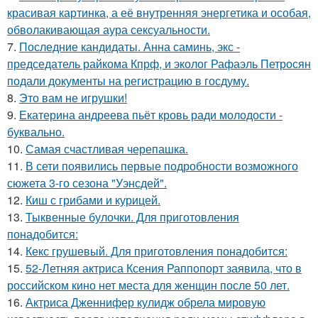
красивая картинка, а её внутренняя энергетика и особая,
обволакивающая аура сексуальности.
7.
Последние кандидаты. Анна саминь, экс -
председатель райкома Кпрф, и эколог Рафаэль Петросян
подали документы на регистрацию в госдуму.
8.
Это вам не игрушки!
9.
Екатерина андреева пьёт кровь ради молодости -
буквально.
10.
Самая счастливая черепашка.
11.
В сети появились первые подробности возможного
сюжета 3-го сезона "Уэнсдей".
12.
Киш с грибами и курицей.
13.
Тыквенные булочки. Для приготовления
понадобится:
14.
Кекс грушевый. Для приготовления понадобится:
15.
52-Летняя актриса Ксения Раппопорт заявила, что в
российском кино нет места для женщин после 50 лет.
16.
Актриса Дженнифер кулидж обрела мировую