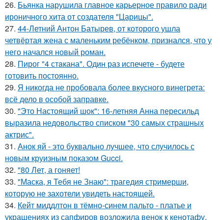
26.
Бьянка нарушила главное карьерное правило ради
ироничного хита от создателя "Царицы".
27.
44-Летний Антон Батырев, от которого ушла
четвёртая жена с маленьким ребёнком, признался, что у
него начался новый роман.
28.
Пирог "4 стaкана". Один раз испечете - будете
готовить постоянно.
29.
Я никогда не пробовала более вкусного винегрета:
всё дело в особой заправке.
30.
"Это Настоящий шок": 16-летняя Анна пересильд
выразила недовольство списком "30 самых страшных
актрис".
31.
Анок яй - это буквально лучшее, что случилось с
новым круизным показом Gucci.
32.
"80 Лет, а гоняет!
33.
"Маска, я Тебя не Знаю": трагедия стримерши,
которую не захотели увидеть настоящей.
34.
Кейт миддлтон в тёмно-синем пальто - платье и
украшениях из сапфиров возложила венок к кенотафу.