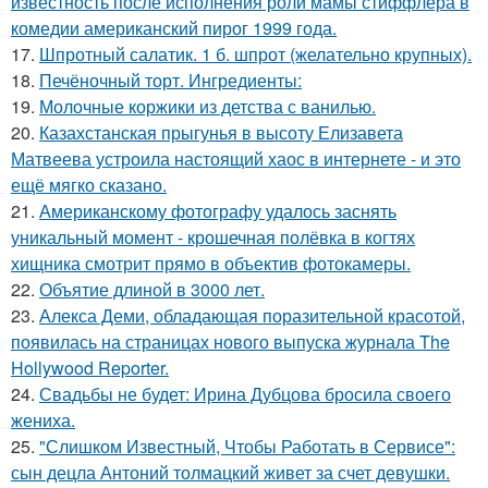
известность после исполнения роли мамы стиффлера в
комедии американский пирог 1999 года.
17.
Шпротный салатик. 1 б. шпрот (желательно крупных).
18.
Печёночный торт. Ингредиенты:
19.
Молочные коржики из детства с ванилью.
20.
Казахстанская прыгунья в высоту Елизавета
Матвеева устроила настоящий хаос в интернете - и это
ещё мягко сказано.
21.
Американскому фотографу удалось заснять
уникальный момент - крошечная полёвка в когтях
хищника смотрит прямо в объектив фотокамеры.
22.
Объятие длиной в 3000 лет.
23.
Алекса Деми, обладающая поразительной красотой,
появилась на страницах нового выпуска журнала The
Hollywood Reporter.
24.
Свадьбы не будет: Ирина Дубцова бросила своего
жениха.
25.
"Слишком Известный, Чтобы Работать в Сервисе":
сын децла Антоний толмацкий живет за счет девушки.