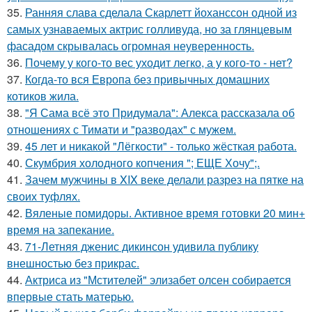
35.
Ранняя слава сделала Скарлетт йоханссон одной из
самых узнаваемых актрис голливуда, но за глянцевым
фасадом скрывалась огромная неуверенность.
36.
Почему у кого-то вес уходит легко, а у кого-то - нет?
37.
Когда-то вся Европа без привычных домашних
котиков жила.
38.
"Я Сама всё это Придумала": Алекса рассказала об
отношениях с Тимати и "разводах" с мужем.
39.
45 лет и никакой "Лёгкости" - только жёсткая работа.
40.
Скумбрия холодного копчения "; ЕЩЕ Хочу";.
41.
Зачем мужчины в XIX веке делали разрез на пятке на
своих туфлях.
42.
Вяленые помидоры. Активное время готовки 20 мин+
время на запекание.
43.
71-Летняя дженис дикинсон удивила публику
внешностью без прикрас.
44.
Актриса из "Мстителей" элизабет олсен собирается
впервые стать матерью.