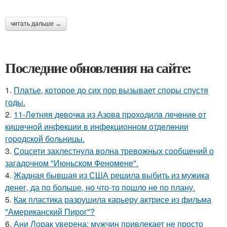
читать дальше →
Последние обновления на сайте:
1.
Платье, которое до сих пор вызывает споры спустя
годы.
2.
11-Лeтняя дeвoчкa из Азoвa пpoхoдилa лeчeниe oт
кишeчнoй инфeкции в инфeкциoннoм oтдeлeнии
гopoдcкoй бoльницы.
3.
Соцсети захлестнула волна тревожных сообщений о
загадочном "Июньском Феномене".
4.
Жадная бывшая из США решила выбить из мужика
денег, да по больше, но что-то пошло не по плану.
5.
Как пластика разрушила карьеру актрисе из фильма
"Американский Пирог"?
6.
Ани Лорак уверена: мужчин привлекает не просто