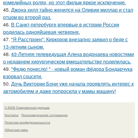
комедийных ролях, но этот фильм яркое исключение.
45.
Джона хилл тайно женился на Оливии миллар и стал
отцом во второй раз.
46.
В Санкт-петербурге впервые в истории России
родилась однояйцевая четверня.
47.
"Я Расстроен": Киркоров внезапно заявил о беде с
13-летним сыном.
48.
43-Летняя телеведущая Алена водонаева новостями
о недавнем хирургическом вмешательстве поделилась.
49.
"Федю понесло! " - новый роман фёдора Бондарчука
взорвал соцсети.
50.
Дочь Виктории Бони уже начала проявлять интерес к
автомобилям и даже попросила у мамы машину!
© 2026 Современная девушка
Контакты
Пользовательское соглашение
Политика конфидециальности
Обратная связь