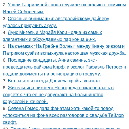
2.
У юли Гаврилиной снова случился конфликт с комиком
Ильей Соболевым.
3.
Опасные обнимашки: австралийскому дайверу
удалось приручить акулу.
4.
Луис Мигель и Мэрайя Кэри - одна из самых
элегантных и обсуждаемых пар конца 90-х.
5.
На съёмках "На Гребне Волны" между Киану ривзом и
Патриком суэйзи вспыхнула настоящая мужская дружба.
6.
Последние кандидаты. Анна саминь, экс -
председатель райкома Кпрф, и эколог Рафаэль Петросян
подали документы на регистрацию в госдуму.
7.
Вот за что я всегда Дэниела крэйга уважал.
8.
Жительница нижнего Новгорода пожаловалась в
соцсетях, что её не допускают на большинство
каруселей и качелей.
9.
Селена Гомес дала фанатам хоть какой-то повод
успокоиться на фоне всех разговоров о свадьбе Тейлор
свифт.
10.
Певица Адель, которая несколько лет назад сильно