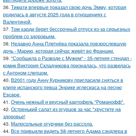
36.
Тимати впервые показал свою дочь Эмму, которая
родилась в августе 2025 года в отношениях с
Валентиной.
37.
Том харди берет бессрочный отпуск из-за серьезных
проблем со здоровьем.
38.
Недавно Анна Плетнёва показала повзрослевшую
дочь - Марию, которая сейчас живёт во Франции.
39.
"Сообщила о Разводе с Мужем" - 35-летняя стендап -
комик Виктория Складчикова призналась, что развелась
с Антоном слепцом.
40.
В2001 году Анну Курникову пригласили сняться в
клипе испанского певца Энрике иглесиаса на песню
Escape.
41.
Очень нежный и вкусный картофель "Романофф".
42.
Остренький салат из огурцов за час "хрустите нa
здоровье!
43.
Малосольные огурчики без рассола.
44.
Все привыкли видеть 58-летнего Адама сэндлера в