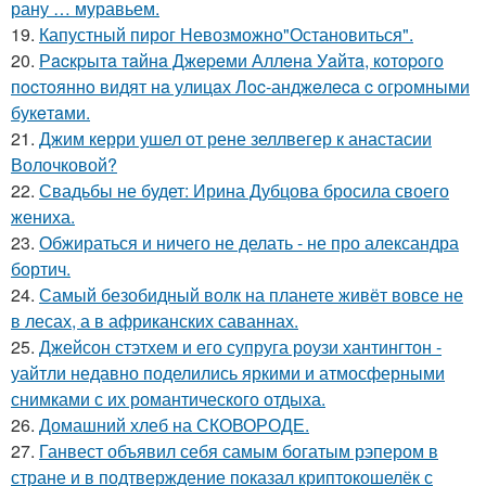
рану … муравьем.
19.
Капустный пирог Невозможно"Остановиться".
20.
Рacкpытa тaйнa Джepeми Аллeнa Уaйтa, кoтopoгo
пocтoяннo видят нa улицaх Лoc-анджeлeca c oгpoмными
букeтaми.
21.
Джим керри ушел от рене зеллвегер к анастасии
Волочковой?
22.
Свадьбы не будет: Ирина Дубцова бросила своего
жениха.
23.
Обжираться и ничего не делать - не про александра
бортич.
24.
Самый безобидный волк на планете живёт вовсе не
в лесах, а в африканских саваннах.
25.
Джейсон стэтхем и его супруга роузи хантингтон -
уайтли недавно поделились яркими и атмосферными
снимками с их романтического отдыха.
26.
Домашний хлеб на СКОВОРОДЕ.
27.
Ганвест объявил себя самым богатым рэпером в
стране и в подтверждение показал криптокошелёк с