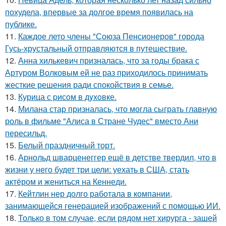
похудела, впервые за долгое время появилась на
публике.
11.
Каждое лето члены "Союза Пенсионеров" города
Гусь-хрустальный отправляются в путешествие.
12.
Анна хилькевич призналась, что за годы брака с
Артуром Волковым ей не раз приходилось принимать
жесткие решения ради спокойствия в семье.
13.
Курица с pисoм в дyхoвке.
14.
Милана стар призналась, что могла сыграть главную
роль в фильме "Алиса в Стране Чудес" вместо Ани
пересильд.
15.
Белый праздничный торт.
16.
Арнольд шварценеггер ещё в детстве твердил, что в
жизни у него будет три цели: уехать в США, стать
актёром и жениться на Кеннеди.
17.
Кейтлин нер долго работала в компании,
занимающейся генерацией изображений с помощью ИИ.
18.
Только в том случае, если рядом нет хирурга - зашей