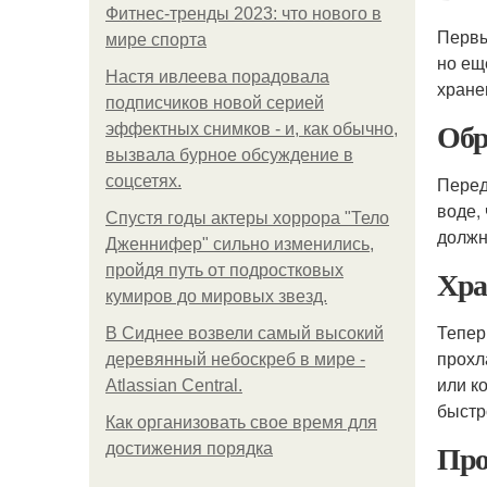
Фитнес-тренды 2023: что нового в
Первы
мире спорта
но ещ
Настя ивлеева порадовала
хране
подписчиков новой серией
Обр
эффектных снимков - и, как обычно,
вызвала бурное обсуждение в
соцсетях.
Перед
воде,
Спустя годы актеры хоррора "Тело
должн
Дженнифер" сильно изменились,
пройдя путь от подростковых
Хра
кумиров до мировых звезд.
Тепер
В Сиднее возвели самый высокий
прохл
деревянный небоскреб в мире -
или к
Atlassian Central.
быстр
Как организовать свое время для
Про
достижения порядка