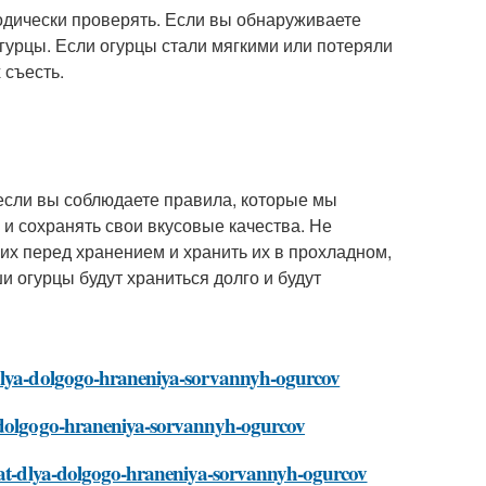
иодически проверять. Если вы обнаруживаете
огурцы. Если огурцы стали мягкими или потеряли
 съесть.
если вы соблюдаете правила, которые мы
о и сохранять свои вкусовые качества. Не
 их перед хранением и хранить их в прохладном,
и огурцы будут храниться долго и будут
-dlya-dolgogo-hraneniya-sorvannyh-ogurcov
a-dolgogo-hraneniya-sorvannyh-ogurcov
zdat-dlya-dolgogo-hraneniya-sorvannyh-ogurcov