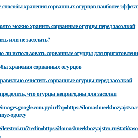
 способы хранения сорванных огурцов наиболее эффек
олго можно хранить сорванные огурцы перед засолкой
ить или не засолить?
 ли использовать сорванные огурцы для приготовлен
бы хранения сорванных огурцов
равильно очистить сорванные огурцы перед засолкой
пределить, что огурцы непригодны для засолки
//images.google.com.py/url?q=https://domashneekhozyajstvo.ru/st
nnye-ogurcy
//devstroi.ru/?redir=https://domashneekhozyajstvo.ru/stati/zasol
y