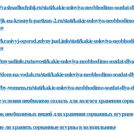
//vashsadluchshij.ru/stati/kakie-usloviya-neobhodimo-sozdat
//jk-na-krasnyh-partizan-2.ru/stati/kakie-usloviya-neobhodi
ov
//krasivyj-ogorod.zelynyjsad.info/stati/kakie-usloviya-neobh
ov
://mysadinfo.ru/novosti/kakie-usloviya-neobhodimo-sozdat-dl
://dom-na-vodah.ru/stati/kakie-usloviya-neobhodimo-sozdat-
://by-womens.ru/stati/kakie-usloviya-neobhodimo-sozdat-dlya
 условия необходимо создать для долгого хранения сор
к необходимых вещей для хранения сорванных огурцов
 ли хранить сорванные огурцы в холодильнике