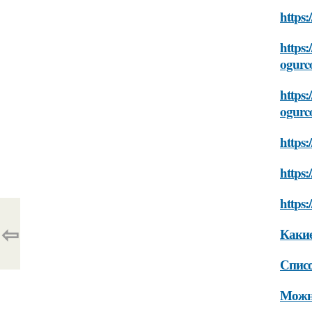
https:
https:
ogurc
https:
ogurc
https
https
https
⇦
Какие
Списо
Можно