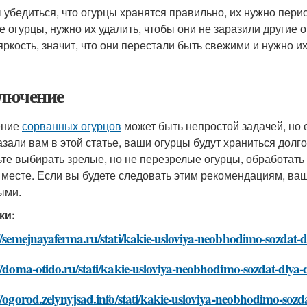
 убедиться, что огурцы хранятся правильно, их нужно пер
е огурцы, нужно их удалить, чтобы они не заразили другие 
яркость, значит, что они перестали быть свежими и нужно их
лючение
ение
сорванных огурцов
может быть непростой задачей, но 
азали вам в этой статье, ваши огурцы будут храниться долг
ьте выбирать зрелые, но не перезрелые огурцы, обработать
 месте. Если вы будете следовать этим рекомендациям, ваш
ыми.
ки:
://semejnayaferma.ru/stati/kakie-usloviya-neobhodimo-sozdat
://doma-otido.ru/stati/kakie-usloviya-neobhodimo-sozdat-dly
//ogorod.zelynyjsad.info/stati/kakie-usloviya-neobhodimo-so