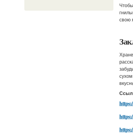
Чтобы
гнилы
свою 
Зак
Хран
расск
забуд
сухом
вкусн
Ссыл
https
https
https: