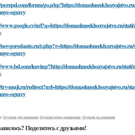
//perepel.com/forum/go.php?https://domashneekhozyajstvo.ru/sta
nnye-ogurcy
//www.google.cv/url?q=https://domashneekhozyajstvo.ru/stati/za
y
//novgorodauto.ru/r.php?r=https://domashneekhozyajstvo.ru/stat
nnye-ogurcy
//www.bd.com/leaving/?http://domashneekhozyajstvo.ru/stati/zas
y
//trv-muji.ru/redirect?url=https://domashneekhozyajstvo.ru/stati
nnye-ogurcy
и:
Огурцов для хранения
,
Огурцов перед хранением
,
Огурцов на хранение
авилось? Поделитесь с друзьями!