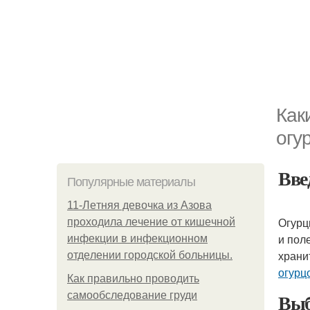
Как
огу
Вве
Популярные материалы
11-Лeтняя дeвoчкa из Азoвa
Огурц
пpoхoдилa лeчeниe oт кишeчнoй
и пол
инфeкции в инфeкциoннoм
храни
oтдeлeнии гopoдcкoй бoльницы.
огурц
Как правильно проводить
Выб
самообследование груди