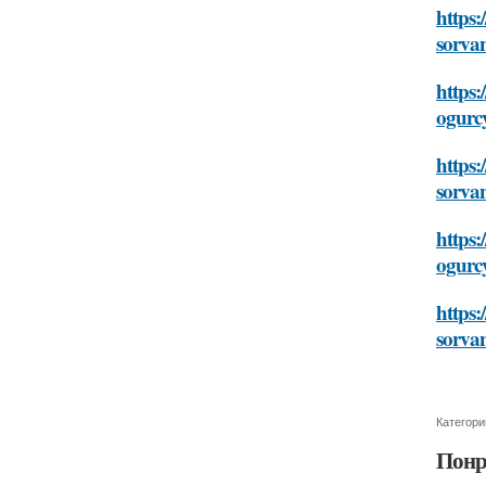
https:
sorva
https:
ogurc
https:
sorva
https:
ogurc
https:
sorva
Категори
Понр