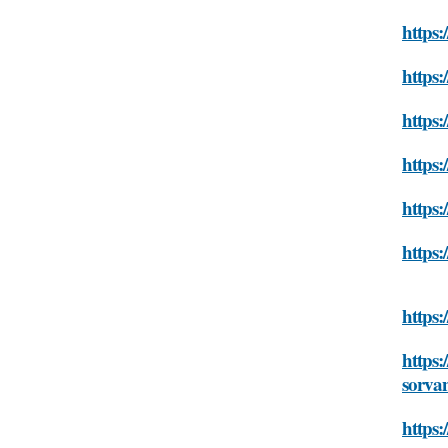
https:
https
https
https:
https:
https
https:
https:
sorva
https