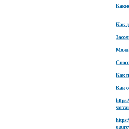
Какие
Как д
Засол
Можно
Спосо
Как п
Как о
https:
sorva
https:
ogurc