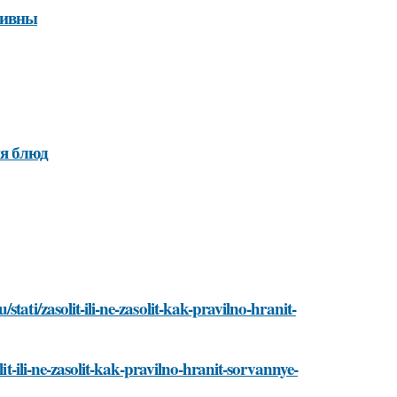
тивны
ия блюд
ati/zasolit-ili-ne-zasolit-kak-pravilno-hranit-
it-ili-ne-zasolit-kak-pravilno-hranit-sorvannye-