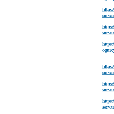
https:
sorva
https:
sorva
https:
ogurc
https:
sorva
https:
sorva
https:
sorva