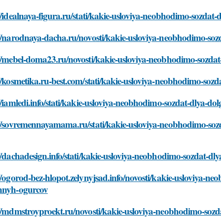
//idealnaya-figura.ru/stati/kakie-usloviya-neobhodimo-sozda
://narodnaya-dacha.ru/novosti/kakie-usloviya-neobhodimo-so
://mebel-doma23.ru/novosti/kakie-usloviya-neobhodimo-sozda
//kosmetika.ru-best.com/stati/kakie-usloviya-neobhodimo-so
//iamledi.info/stati/kakie-usloviya-neobhodimo-sozdat-dlya-
://sovremennayamama.ru/stati/kakie-usloviya-neobhodimo-so
//dachadesign.info/stati/kakie-usloviya-neobhodimo-sozdat-
//ogorod-bez-hlopot.zelynyjsad.info/novosti/kakie-usloviya-n
nnyh-ogurcov
://mdmstroyproekt.ru/novosti/kakie-usloviya-neobhodimo-soz