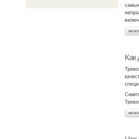
самых
непра
включ
читат
Как
Трево
качес
специ
Симпт
Трево
читат