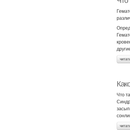
Что
Гемат
разли
Опред
Гемат
крове
други
читат
Как
Что т
Синдр
засып
сонли
читат