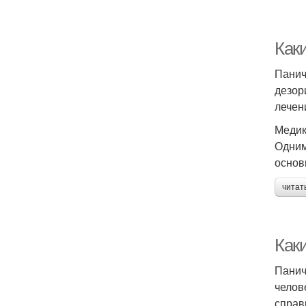
Как
Панич
дезор
лечен
Медик
Одним
основ
читат
Как
Панич
челов
справ