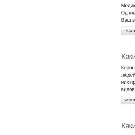
Медик
Одним
Ваш в
читат
Как
Корон
людей
них п
видов
читат
Как