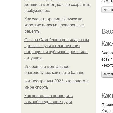
симпт
женщина может дольше сохранять
читат
возбуждение.
Как сделать красивый пучок на
короткие волосы: проверенные
Вас
рецепты
Оксана Самойлова решила разом
Как
пресечь слухи о пластических
операциях и публично прояснила
Здоро
ситуацию.
есть 
некот
Здоровье и ментальное
благополучие: как найти баланс
читат
Фитнес-тренды 2023: что нового в
мире спорта
Как
Как правильно проводить
самообследование груди
Причи
Когда