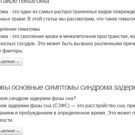
 такое гематома
ома - это один из самых распространенных видов поврежден
чных травм. В этой статье мы рассмотрим, что такое гематом
еление гематомы
ома - это скопление крови в межклеточном пространстве, к
носных сосудов. Это может быть вызвано различными причи
е факторы.
ь дальше →
овы основные симптомы синдрома задер
акое синдром задержки фазы сна?
ом задержки фазы сна (СЗФС) — это расстройство сна, при
анием и пробуждением в определенное время. Это может п
вости.
ь дальше →