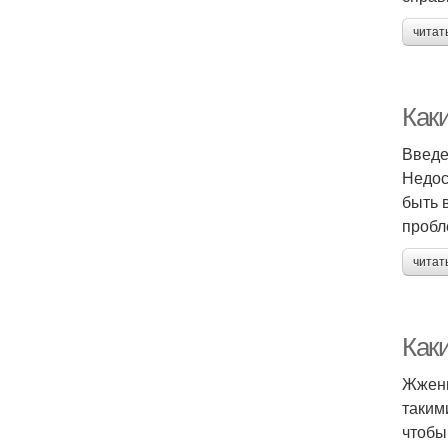
читат
Как
Введ
Недос
быть 
пробл
читат
Как
Жжени
таким
чтобы