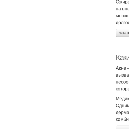
Ожире
на вн
множе
долго
читат
Как
Aкне 
вызва
несоо
котор
Медик
Одним
дерма
комби