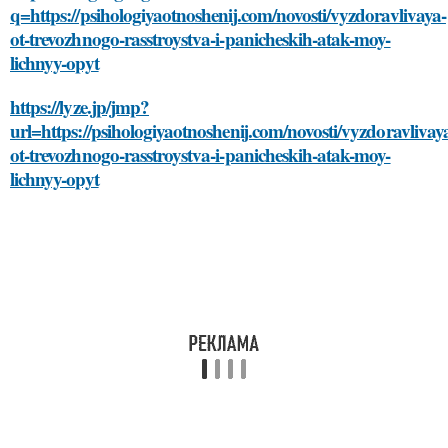
q=https://psihologiyaotnoshenij.com/novosti/vyzdoravlivaya-
ot-trevozhnogo-rasstroystva-i-panicheskih-atak-moy-
lichnyy-opyt
https://lyze.jp/jmp?
url=https://psihologiyaotnoshenij.com/novosti/vyzdoravlivay
ot-trevozhnogo-rasstroystva-i-panicheskih-atak-moy-
lichnyy-opyt