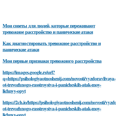
Мои советы для людей, которые переживают
тревожное расстройство и панические атаки
Как диагностировать тревожное расстройство и
панические атаки
Мои первые признаки тревожного расстройства
https://images.google.rs/url?
q=https://psihologiyaotnoshenij.com/novosti/vyzdoravlivaya-
ot-trevozhnogo-rasstroystva-i-panicheskih-atak-moy-
lichnyy-opyt
https://2ch.io/https://psihologiyaotnoshenij.com/novosti/vyzd
ot-trevozhnogo-rasstroystva-i-panicheskih-atak-moy-
lichnyy-opyt