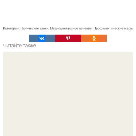
Категории:
Панические атаки
,
Медикаментозное лечение
,
Профилактические меры
Читайте также
Мастер-класс по укладке коротких тонких волос
крабиком