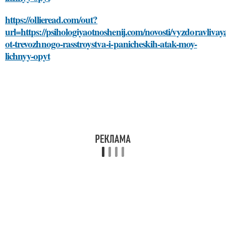
https://ollieread.com/out?
url=https://psihologiyaotnoshenij.com/novosti/vyzdoravlivay
ot-trevozhnogo-rasstroystva-i-panicheskih-atak-moy-
lichnyy-opyt