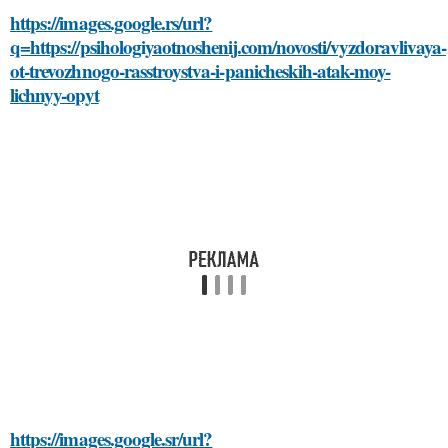
https://images.google.rs/url?
q=https://psihologiyaotnoshenij.com/novosti/vyzdoravlivaya-
ot-trevozhnogo-rasstroystva-i-panicheskih-atak-moy-
lichnyy-opyt
https://images.google.sr/url?