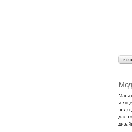
читат
Мод
Маник
изяще
подхо
для т
дизай