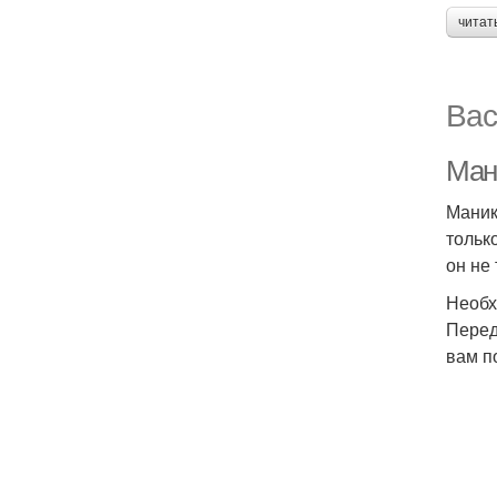
читат
Вас
Ман
Маник
тольк
он не
Необх
Перед
вам п