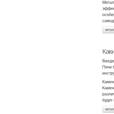
Метал
эффек
особе
самод
читат
Как
Введ
Печи 
инстр
Камен
Камен
разли
будет
читат