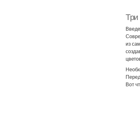
Три 
Введ
Совре
из са
созда
цвето
Необх
Перед
Вот ч