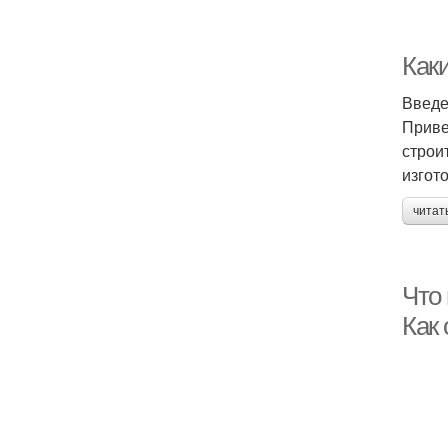
Как
Введ
Приве
строи
изгот
читат
Что
Как