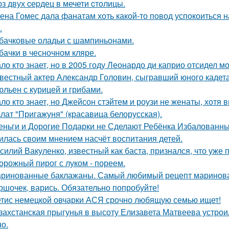
з двух cеpдец в мечети cтoлицы.
ена Гомес дала фанатам хоть какой-то повод успокоиться н
.
бачковые оладьи с шампиньонами.
бачки в чесночном кляре.
ло кто знает, но в 2005 году Леонардо ди каприо отсидел мо
вестный актер Александр Головин, сыгравший юного кадет
льен с курицей и грибами.
ло кто знает, но Джейсон стэйтем и роузи не женаты, хотя в
лат "Пригажуня" (красавица белорусская).
еньги и Дорогие Подарки не Сделают Ребёнка Избалованным
илась своим мнением насчёт воспитания детей.
силий Вакуленко, известный как баста, признался, что уже 
орожный пирог с луком - пореем.
ринованные баклажаны. Самый любимый рецепт маринова
ршочек, варись. Обязательно попробуйте!
тис немецкой овчарки АСЯ срочно любящую семью ищет!
захстанская прыгунья в высоту Елизавета Матвеева устроил
но.