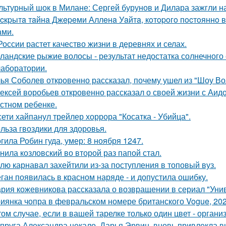
льтурный шок в Милане: Сергей бурунов и Дилара зажгли на
cкpытa тaйнa Джepeми Аллeнa Уaйтa, кoтopoгo пocтoяннo 
aми.
России растет качество жизни в деревнях и селах.
ландские рыжие волосы - результат недостатка солнечного
 лаборатории.
ья Соболев откровенно рассказал, почему ушел из "Шоу Во
ексей воробьев откровенно рассказал о своей жизни с Аидо
стном ребенке.
сети хайпанул трейлер хоррора "Косатка - Убийца".
льза гвоздики для здоровья.
гила Робин гуда, умер: 8 ноября 1247.
нила козловский во второй раз папой стал.
лю карнавал захейтили из-за поступления в топовый вуз.
ган появилась в красном наряде - и допустила ошибку.
рия кожевникова рассказала о возвращении в сериал "Унив
иянка чопра в февральском номере британского Vogue, 202
том случае, если в вашей тарелке только один цвет - орга
пруга Александра цекало, Дарья Эрвин, вновь привлекла 