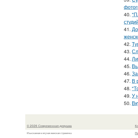
фотог
40.
"П
студи
41.
До
женск
42.
Ту
43.
Сл
44.
Ли
45.
Вы
46.
За
47.
В 
48.
"Т
49.
У 
50.
Вк
© 2026 Современная девушка
К
П
Изысканная и жгучая женская страничка