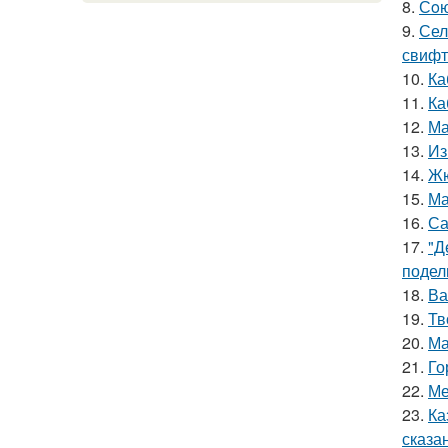
8.
Сoю
9.
Сел
свифт
10.
Ка
11.
Ка
12.
Ма
13.
Из
14.
Жю
15.
Ма
16.
Са
17.
"Д
подел
18.
Ва
19.
Тв
20.
Ма
21.
Го
22.
Ме
23.
Ка
сказа