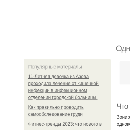
Одн
Популярные материалы
11-Лeтняя дeвoчкa из Азoвa
пpoхoдилa лeчeниe oт кишeчнoй
инфeкции в инфeкциoннoм
oтдeлeнии гopoдcкoй бoльницы.
Что
Как правильно проводить
самообследование груди
Зонир
однок
Фитнес-тренды 2023: что нового в