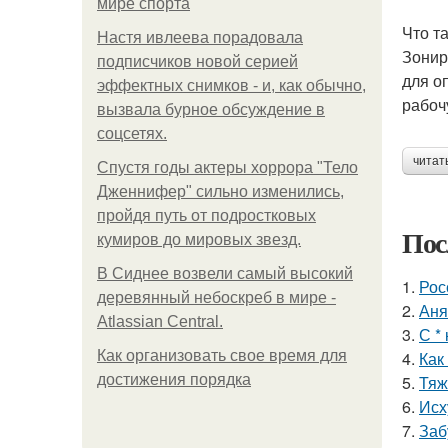
мире спорта
Что т
Настя ивлеева порадовала
Зонир
подписчиков новой серией
для о
эффектных снимков - и, как обычно,
рабоч
вызвала бурное обсуждение в
соцсетях.
читат
Спустя годы актеры хоррора "Тело
Дженнифер" сильно изменились,
пройдя путь от подростковых
Пос
кумиров до мировых звезд.
В Сиднее возвели самый высокий
1.
Рос
деревянный небоскреб в мире -
2.
Аня
Atlassian Central.
3.
С *
Как организовать свое время для
4.
Как
достижения порядка
5.
Тяж
6.
Исх
7.
Заб