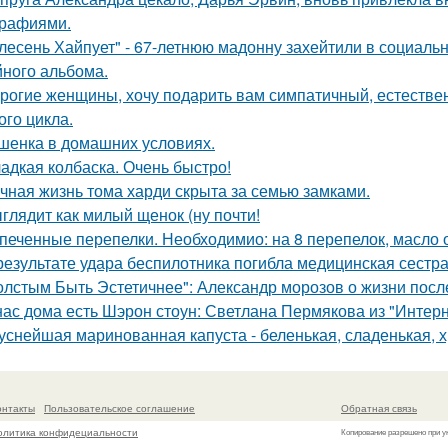
рафиями.
лесень Хайпует" - 67-летнюю мадонну захейтили в социальн
йного альбома.
рогие женщины, хочу подарить вам симпатичный, естестве
ого цикла.
шенка в домашних условиях.
адкая колбаска. Очень быстро!
чная жизнь тома харди скрыта за семью замками.
глядит как милый щенок (ну почти!
печенные перепелки. Необходимио: на 8 перепелок, масло ол
результате удара беспилотника погибла медицинская сестр
олстым Быть Эстетичнее": Александр морозов о жизни после
нас дома есть Шэрон стоун: Светлана Пермякова из "Интерн
уснейшая маринованная капуста - беленькая, сладенькая, 
онтакты
Пользовательское соглашение
Обратная связь
олитика конфидециальности
Копирование разрешено при у