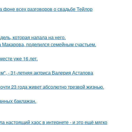
а фоне всех разговоров о свадьбе Тейлор
дель, которая напала на него.
а Макарова, поделился семейным счастьем.
месте уже 16 лет.
", - 31-летняя актриса Валерия Астапова
почти 23 года живет абсолютно трезвой жизнью.
нных баклажан.
а настоящий хаос в интернете - и это ещё мягко