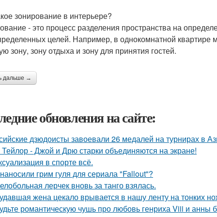
акое зонирование в интерьере?
ование - это процесс разделения пространства на определ
пределенных целей. Например, в однокомнатной квартире м
ую зону, зону отдыха и зону для принятия гостей.
ь дальше →
ледние обновления на сайте:
сийские дзюдоисты завоевали 26 медалей на турнирах в Аз
 Тейлор - Джой и Дрю старки объединяются на экране!
 ксуализация в спорте всё.
 наносили грим гуля для сериала "Fallout"?
елобольная лерчек вновь за танго взялась.
удавшая жена цекало врывается в нашу ленту на тонких но
удьте романтическую чушь про любовь генриха Viii и анны 