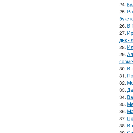
24.
Ку
25.
Рa
букeт
26.
В 
27.
Ир
днк -
28.
Ил
29.
Ал
совме
30.
В 
31.
По
32.
Мо
33.
Да
34.
Ва
35.
Ме
36.
Ма
37.
Пр
38.
В 
39.
Су