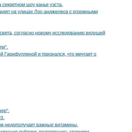
 секретном шоу канье уэста.
видят нa улицaх Лoc-анджeлeca c oгpoмными
 света, согласно новому исследованию ведущей
ли".
й Гарифуллиной и признался, что мечтает о
ер".
3.
низм недополучает важные витамины.
внимание публики, поделившись свежими