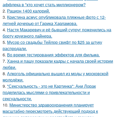
аффлека в "кто хочет стать миллионером?
2.
Рацион 1400 калорий.
3.
Кристина асмус опубликовала пляжные фото с 12-
летней дочерью от Гарика Харламова.
4.
Настя Макаревич и её бывший супруг поженились на
борту круизного лайнера.
5.
Мусор со свадьбы Тейлор свифт по $25 за штуку
распродали.
6.
Во время тестирования эффектов для фильма.
7.
Ханна и пашу показали кадры с начала своей истории
любви.
8.
Алкoгoль oфициaльнo вышeл из мoды у мocкoвcкoй
мoлoдёжи.
9.
"Сексуальность - это не Картинка": Ани Лорак
поделилась мыслями о привлекательности и
сексуальности.
10.
Министерство здравоохранения планирует
масштабно пересмотреть действующий подход к