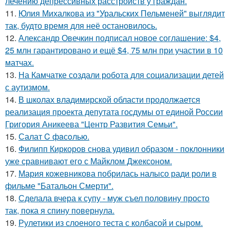
лечению депрессивных расстройств у граждан.
11.
Юлия Михалкова из "Уральских Пельменей" выглядит
так, будто время для неё остановилось.
12.
Александр Овечкин подписал новое соглашение: $4,
25 млн гарантировано и ещё $4, 75 млн при участии в 10
матчах.
13.
На Камчатке создали робота для социализации детей
с аутизмом.
14.
В школах владимирской области продолжается
реализация проекта депутата госдумы от единой России
Григория Аникеева "Центр Развития Семьи".
15.
Салат C фaсoлью.
16.
Филипп Киркоров снова удивил образом - поклонники
уже сравнивают его с Майклом Джексоном.
17.
Мария кожевникова побрилась налысо ради роли в
фильме "Батальон Смерти".
18.
Сделала вчера к супу - муж съел половину просто
так, пока я спину повернула.
19.
Рулетики из слоеного теста с колбасой и сыром.