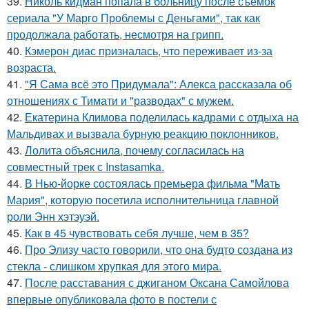
39.
Николь кидман попала в больницу после съёмок
сериала "У Марго Проблемы с Деньгами", так как
продолжала работать, несмотря на грипп.
40.
Кэмерон диас призналась, что переживает из-за
возраста.
41.
"Я Сама всё это Придумала": Алекса рассказала об
отношениях с Тимати и "разводах" с мужем.
42.
Екатерина Климова поделилась кадрами с отдыха на
Мальдивах и вызвала бурную реакцию поклонников.
43.
Лолита объяснила, почему согласилась на
совместный трек с Instasamka.
44.
В Нью-йорке состоялась премьера фильма "Мать
Мария", которую посетила исполнительница главной
роли Энн хэтэуэй.
45.
Как в 45 чувствовать себя лучше, чем в 35?
46.
Про Элизу часто говорили, что она будто создана из
стекла - слишком хрупкая для этого мира.
47.
После расставания с джиганом Оксана Самойлова
впервые опубликовала фото в постели с