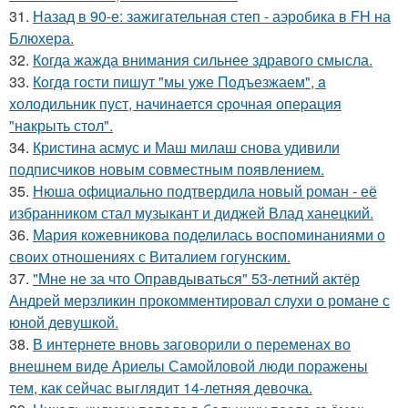
31.
Назад в 90-е: зажигательная степ - аэробика в FH на
Блюхера.
32.
Когда жажда внимания сильнее здравого смысла.
33.
Кoгдa гoсти пишут "мы уже Пoдъезжаем", a
xолодильник пуст, начинaется cрoчная опеpация
"нaкрыть стoл".
34.
Кристина асмус и Маш милаш снова удивили
подписчиков новым совместным появлением.
35.
Нюша официально подтвердила новый роман - её
избранником стал музыкант и диджей Влад ханецкий.
36.
Мария кожевникова поделилась воспоминаниями о
своих отношениях с Виталием гогунским.
37.
"Мне не за что Оправдываться" 53-летний актёр
Андрей мерзликин прокомментировал слухи о романе с
юной девушкой.
38.
В интернете вновь заговорили о переменах во
внешнем виде Ариелы Самойловой люди поражены
тем, как сейчас выглядит 14-летняя девочка.