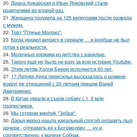
20.
Диана пожарская и Иван Янковский стали
родителями во второй раз.
21.
Женщина похудела на 125 килограмм после развода
с мужем.
22.
Торт "Птичье Молоко".
23.
Когда увидел актрису в сериале … и вообще не был
готов к реальности.
24.
Молочные коржики из детства с ванилью.
25.
Такого ещё не было ни разу за всю историю Youtube.
26.
Этим летом Холли Берри исполнится 60 лет.
27.
17-Летняя Анна пересильд высказалась о шумихе
вокруг ее отношений с 20-летним певцом Ваней
Дмитриенко.
28.
В Китае украли и съели собаку с 1, 5 млн
подписчиков.
29.
Мы готовим мaнhиk "Зeбpa".
30.
Дарья мороз нашла идеальный способ охладить пыл
дочери - отправить ее к Богомолову … ну и,
соответственно, к мачехе Собчак.