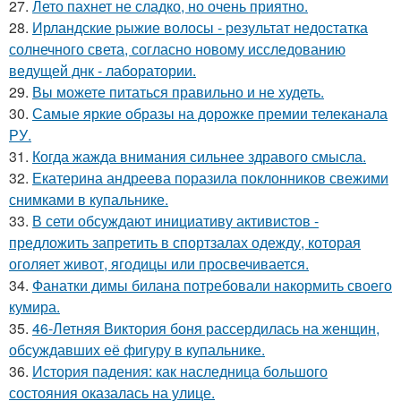
27.
Лето пахнет не сладко, но очень приятно.
28.
Ирландские рыжие волосы - результат недостатка
солнечного света, согласно новому исследованию
ведущей днк - лаборатории.
29.
Вы можете питаться правильно и не худеть.
30.
Самые яркие образы на дорожке премии телеканала
РУ.
31.
Когда жажда внимания сильнее здравого смысла.
32.
Екатерина андреева поразила поклонников свежими
снимками в купальнике.
33.
В сети обсуждают инициативу активистов -
предложить запретить в спортзалах одежду, которая
оголяет живот, ягодицы или просвечивается.
34.
Фанатки димы билана потребовали накормить своего
кумира.
35.
46-Летняя Виктория боня рассердилась на женщин,
обсуждавших её фигуру в купальнике.
36.
История падения: как наследница большого
состояния оказалась на улице.