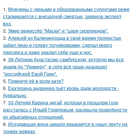
1.
Мужчины с умными и образованными супругами реже
сталкиваются с внезапной смертью, заявила эксперт
воз.
2.
Умер режиссёр "Маски" и "царя скорпионов".
3.
Алексей из Калининграда в своё время полностью
забил лицо и голову татуировками, сделал много
пирсинга и даже удалил себе уши и нос.
4.
39-Летнюю Анастасию самбурскую, которую мы все
знаем по "Универу", в сети всё чаще называют
"российской Евой Грин".
5.
Помните её в роли кати?
6.
Екатерина андреева пьёт кровь ради молодости -
буквально.
7.
33-Летняя Карина нигай, которая в прошлом году
рассталась с Ильёй Гореловым, раскрыла подробности
их абьюзивных отношений.
8.
Исхудавшая жена цекало врывается в нашу ленту на
тонких ножках.