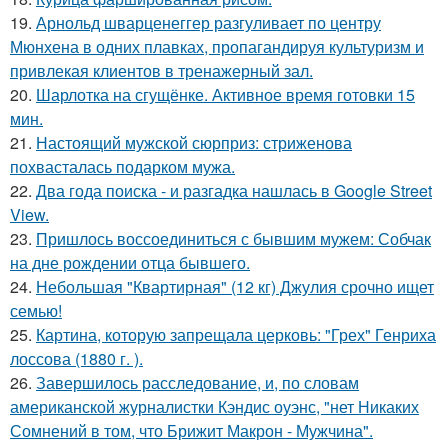
19.
Арнольд шварценеггер разгуливает по центру
Мюнхена в одних плавках, пропагандируя культуризм и
привлекая клиентов в тренажерный зал.
20.
Шарлотка на сгущёнке. Активное время готовки 15
мин.
21.
Настоящий мужской сюрприз: стриженова
похвасталась подарком мужа.
22.
Два года поиска - и разгадка нашлась в Google Street
View.
23.
Пришлось воссоединиться с бывшим мужем: Собчак
на дне рождении отца бывшего.
24.
Небольшая "Квартирная" (12 кг) Джулия срочно ищет
семью!
25.
Картина, которую запрещала церковь: "Грех" Генриха
лоссова (1880 г. ).
26.
Завершилось расследование, и, по словам
американской журналистки Кэндис оуэнс, "нет Никаких
Сомнений в том, что Брижит Макрон - Мужчина".