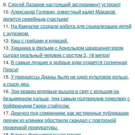
9.
Сергей Лазарев настоящий эксперимент устроил!
10.
Александр Головин, известный кадет Макаров,
делится семейным счастьем!
11.
На Камчатке создали робота для социализации детей
с аутизмом.
12.
Киш с грибами и курицей.
13.
Хищника в фильме с Арнольдом шварценеггером
сыграл реальный человек с ростом 2, 18 метра!
14.
В самые лучшие и добрые руки отдается солнечная
Перси!
15.
У принцессы Дианы было не одно культовое кольцо,
а сразу два.
16.
Зои кравиц впервые вышла в свет с кольцом на
безымянном пальце, тем самым подтвердив помолвку с
бойфрендом Гарри стайлсом.
17.
Диагноз под сомнением: как экстренные публикации
лерчек из клиники обострили скандал с повторной
проверкой прокуратуры.
18.
Курица фаршированная рисом.