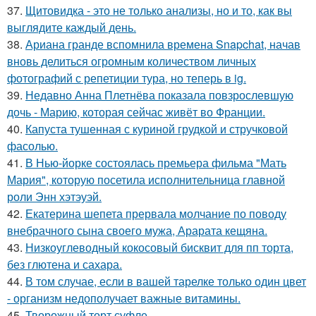
37.
Щитовидка - это не только анализы, но и то, как вы
выглядите каждый день.
38.
Ариана гранде вспомнила времена Snapchat, начав
вновь делиться огромным количеством личных
фотографий с репетиции тура, но теперь в ig.
39.
Недавно Анна Плетнёва показала повзрослевшую
дочь - Марию, которая сейчас живёт во Франции.
40.
Капуста тушенная с куриной грудкой и стручковой
фасолью.
41.
В Нью-йорке состоялась премьера фильма "Мать
Мария", которую посетила исполнительница главной
роли Энн хэтэуэй.
42.
Екатерина шепета прервала молчание по поводу
внебрачного сына своего мужа, Арарата кещяна.
43.
Низкоуглеводный кокосовый бисквит для пп торта,
без глютена и сахара.
44.
В том случае, если в вашей тарелке только один цвет
- организм недополучает важные витамины.
45.
Творожный торт суфле.