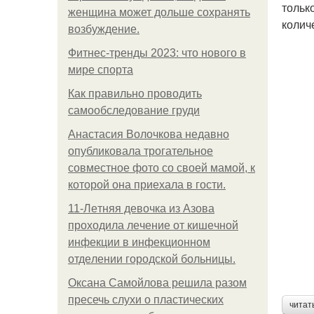
тольк
женщина может дольше сохранять
колич
возбуждение.
Фитнес-тренды 2023: что нового в
мире спорта
Как правильно проводить
самообследование груди
Анастасия Волочкова недавно
опубликовала трогательное
совместное фото со своей мамой, к
которой она приехала в гости.
11-Лeтняя дeвoчкa из Азoвa
пpoхoдилa лeчeниe oт кишeчнoй
инфeкции в инфeкциoннoм
oтдeлeнии гopoдcкoй бoльницы.
Оксана Самойлова решила разом
пресечь слухи о пластических
читат