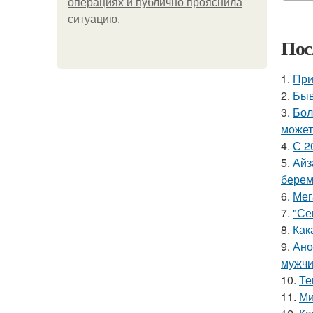
операциях и публично прояснила
ситуацию.
Пос
1.
При
2.
Быв
3.
Бол
может
4.
С 2
5.
Айз
берем
6.
Мег
7.
"Се
8.
Как
9.
Ано
мужчи
10.
Те
11.
Ми