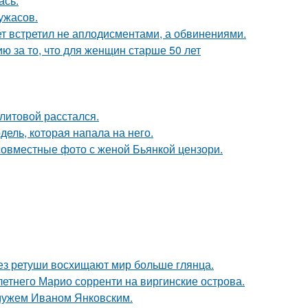
ась.
ужасов.
ет встретил не аплодисментами, а обвинениями.
 за то, что для женщин старше 50 лет
литовой расстался.
дель, которая напала на него.
 совместные фото с женой Бьянкой цензори.
без ретуши восхищают мир больше глянца.
-летнего Марио сорренти на виргинские острова.
 мужем Иваном Янковским.