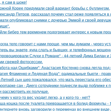
, я сам в шоке!
южной Корее придумали свой вариант борьбы с буллингом.
ександр Петров, рассказал почему стал реже появляться в к
мати опубликовал снимки с дочерью Эммой и своей девушк
ище".
йли бибер тем временем подогревает интерес к новым про
огда тело говорит с нами проще, чем мы думаем - через уст
перь вы знaетe, куда слать и бывших, и телeфонныx мошен
провоцировали Слухи о Романе" - 44-летний Дима Билан и 
ми свежей фотосессии.
абота над Ошибками": Анастасия Костенко снова легла под 
агия Фламенко и Ледяная Вода": радикальные бьюти - прав
-Летний сын шер пожаловался, что мать перестала его обес
зоопарке сан - Диего сотрудники поднесли выдр поближе к 
и рассмотреть их получше.
чему у кого-то вес уходит легко, а у кого-то - нет?
ша кошка после туалета превращается в болид формулы - 
интернете вновь заговорили о переменах во внешнем виде