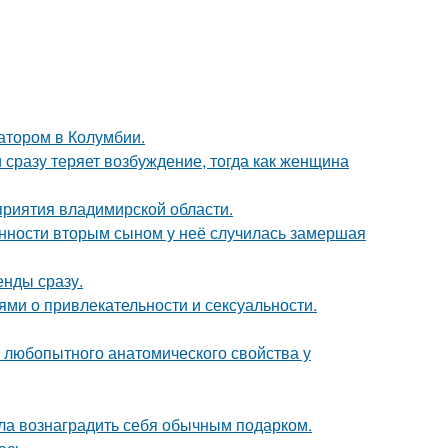
атором в Колумбии.
 сразу теряет возбуждение, тогда как женщина
риятия владимирской области.
енности вторым сыном у неё случилась замершая
енды сразу.
ями о привлекательности и сексуальности.
любопытного анатомического свойства у
ила вознаградить себя обычным подарком.