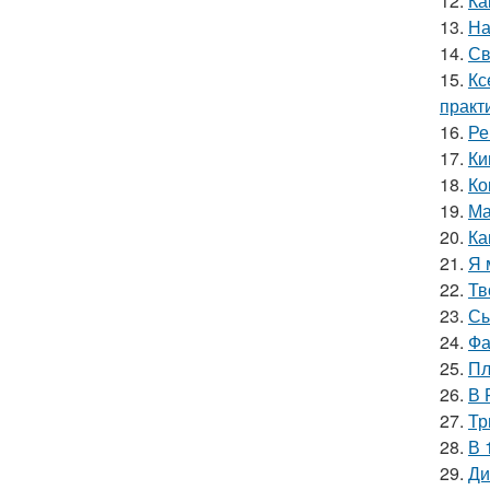
12.
Ка
13.
На
14.
Св
15.
Кс
практ
16.
Ре
17.
Ки
18.
Ко
19.
Ма
20.
Ка
21.
Я 
22.
Тв
23.
Сы
24.
Фа
25.
Пл
26.
В 
27.
Тр
28.
В 
29.
Ди