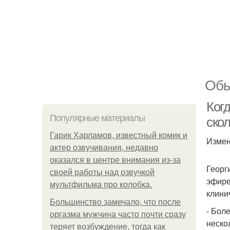
Обы
Когд
Популярные материалы
ско
Гарик Харламов, известный комик и
Измен
актер озвучивания, недавно
оказался в центре внимания из-за
Георг
своей работы над озвучкой
эфире
мультфильма про колобка.
клини
Большинство замечало, что после
- Бол
оргазма мужчина часто почти сразу
неско
теряет возбуждение, тогда как