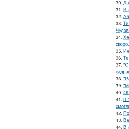
30.
Да
31.
В 
32.
Ал
33.
Ти
Чудов
34.
Хе
скоро.
35.
Ин
36.
Те
37.
"С
кадра
38.
"Р
39.
"М
40.
49
41.
В 
смогл
42.
По
43.
Ва
44.
В 