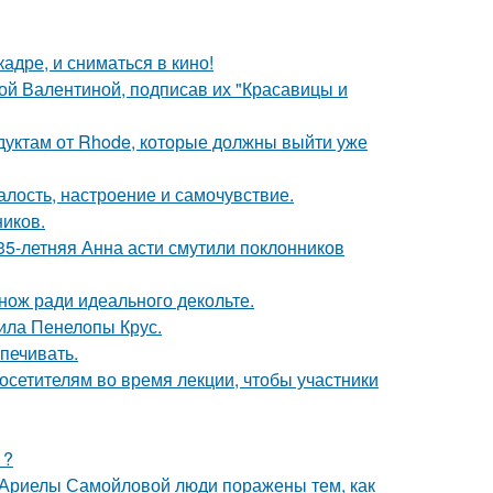
адре, и сниматься в кино!
ой Валентиной, подписав их "Красавицы и
дуктам от Rhode, которые должны выйти уже
алость, настроение и самочувствие.
ников.
35-летняя Анна асти смутили поклонников
нож ради идеального декольте.
ила Пенелопы Крус.
печивать.
посетителям во время лекции, чтобы участники
1?
 Ариелы Самойловой люди поражены тем, как