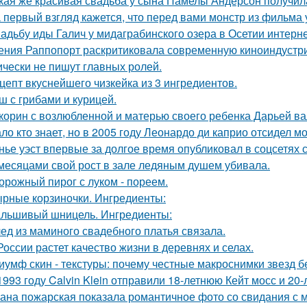
кая же красивая свадьба у сына Памелы Андерсон получил
 первый взгляд кажется, что перед вами монстр из фильма 
адьбу иды Галич у мидаграбинского озера в Осетии интерн
ения Раппопорт раскритиковала современную киноиндустрию
ически не пишут главных ролей.
цепт вкуснейшего чизкейка из 3 ингредиентов.
ш с грибами и курицей.
корин с возлюбленной и матерью своего ребенка Дарьей ва
ло кто знает, но в 2005 году Леонардо ди каприо отсидел мо
нье уэст впервые за долгое время опубликовал в соцсетях
месяцами свой рост в зале ледяным душем убивала.
орожный пирог с луком - пореем.
рные корзиночки. Ингредиенты:
льшивый шницель. Ингредиенты:
ед из маминого свадебного платья связала.
России растет качество жизни в деревнях и селах.
иумф скин - текстуры: почему честные макроснимки звезд 
1993 году Calvin Klein отправили 18-летнюю Кейт мосс и 20
ана пожарская показала романтичное фото со свидания с