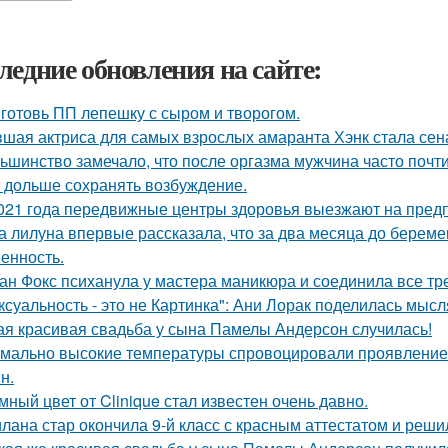
ледние обновления на сайте:
готовь ПП лепешку с сыром и творогом.
шая актриса для самых взрослых амаранта Хэнк стала сен
ьшинство замечало, что после оргазма мужчина часто почти
 дольше сохранять возбуждение.
021 года передвижные центры здоровья выезжают на предп
а лилуна впервые рассказала, что за два месяца до берем
енность.
ан Фокс психанула у мастера маникюра и соединила все тр
ксуальность - это не Картинка": Ани Лорак поделилась мысл
ая красивая свадьба у сына Памелы Андерсон случилась!
мально высокие температуры спровоцировали проявление 
н.
мный цвет от Clinique стал известен очень давно.
лана стар окончила 9-й класс с красным аттестатом и реш