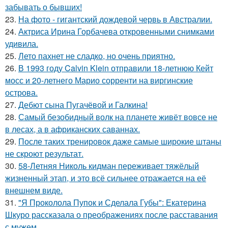
забывать о бывших!
23.
На фото - гигантский дождевой червь в Австралии.
24.
Актриса Ирина Горбачева откровенными снимками
удивила.
25.
Лето пахнет не сладко, но очень приятно.
26.
В 1993 году Calvin Klein отправили 18-летнюю Кейт
мосс и 20-летнего Марио сорренти на виргинские
острова.
27.
Дебют сына Пугачёвой и Галкина!
28.
Самый безобидный волк на планете живёт вовсе не
в лесах, а в африканских саваннах.
29.
После таких тренировок даже самые широкие штаны
не скроют результат.
30.
58-Летняя Николь кидман переживает тяжёлый
жизненный этап, и это всё сильнее отражается на её
внешнем виде.
31.
"Я Проколола Пупок и Сделала Губы": Екатерина
Шкуро рассказала о преображениях после расставания
с мужем.