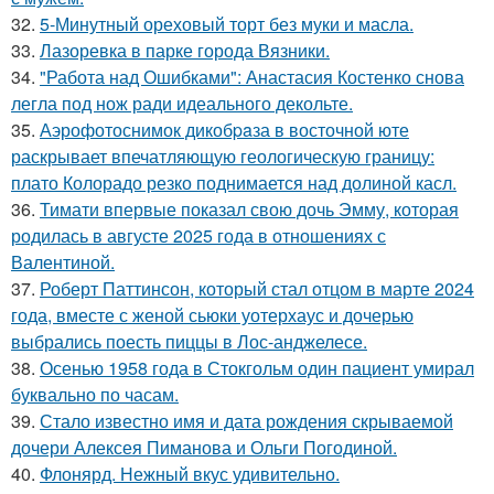
32.
5-Минутный ореховый торт без муки и масла.
33.
Лазоревка в парке города Вязники.
34.
"Работа над Ошибками": Анастасия Костенко снова
легла под нож ради идеального декольте.
35.
Аэрофотоснимок дикобpaза в восточной юте
раскрывает впечатляющую геологическую границу:
плато Колорадо резко поднимается над долиной касл.
36.
Тимати впервые показал свою дочь Эмму, которая
родилась в августе 2025 года в отношениях с
Валентиной.
37.
Роберт Паттинсон, который стал отцом в марте 2024
года, вместе с женой сьюки уотерхаус и дочерью
выбрались поесть пиццы в Лос-анджелесе.
38.
Осенью 1958 года в Стокгольм один пациент умирал
буквально по часам.
39.
Стало известно имя и дата рождения скрываемой
дочери Алексея Пиманова и Ольги Погодиной.
40.
Флонярд. Нежный вкус удивительно.