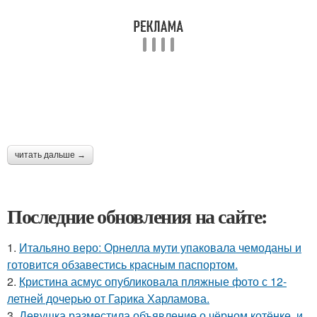
читать дальше →
Последние обновления на сайте:
1.
Итальяно веро: Орнелла мути упаковала чемоданы и
готовится обзавестись красным паспортом.
2.
Кристина асмус опубликовала пляжные фото с 12-
летней дочерью от Гарика Харламова.
3.
Девушка разместила объявление о чёрном котёнке, и