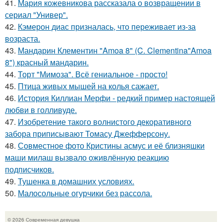
41.
Мария кожевникова рассказала о возвращении в
сериал "Универ".
42.
Кэмерон диас призналась, что переживает из-за
возраста.
43.
Мандарин Клементин "Amoa 8" (C. Clementina"Amoa
8") красный мандарин.
44.
Торт "Мимоза". Всё гениальное - просто!
45.
Птица живых мышей на колья сажает.
46.
История Киллиан Мерфи - редкий пример настоящей
любви в голливуде.
47.
Изобретение такого волнистого декоративного
забора приписывают Томасу Джефферсону.
48.
Совместное фото Кристины асмус и её близняшки
маши милаш вызвало оживлённую реакцию
подписчиков.
49.
Тушенка в домашних условиях.
50.
Малосольные огурчики без рассола.
© 2026 Современная девушка