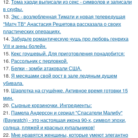
12.
Тома харди выписали из секс - символов и записали
в скуфы.
13.
Экс - возлюбленная Тимати и новая телеведущая
"Матч ТВ" Анастасия Решетова рассказала о своих
пластических операциях.
14.
Забудьте романтическую чушь про любовь генриха
Viii и анны болейн.
15.
Кекс грушевый. Для приготовления понадобится:
16.
Рассольник с перловкой.
17.
Белки - зомби атаковали США.
18.
Я месяцами свой рост в зале ледяным душем
убивала.
19.
Шарлотка на сгущёнке. Активное время готовки 15
мин.
20.
Сырные корзиночки. Ингредиенты:
21.
Памела Андерсон и сериал "Спасатели Малибу"
(Baywatch) - это настоящая икона 90-х, символ эпохи,
солнца, пляжей и красных купальников!
22.
Мне нравятся женщины, которые умеют элегантно