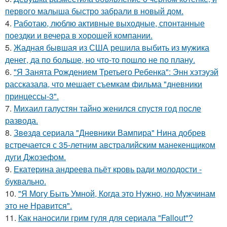
первого малыша быстро забрали в новый дом.
4.
Работаю, люблю активные выходные, спонтанные
поездки и вечера в хорошей компании.
5.
Жадная бывшая из США решила выбить из мужика
денег, да по больше, но что-то пошло не по плану.
6.
"Я Занята Рождением Третьего Ребенка": Энн хэтэуэй
рассказала, что мешает съемкам фильма "дневники
принцессы-3".
7.
Михаил галустян тайно женился спустя год после
развода.
8.
Звeздa сериала "Дневники Вампира" Нина добрев
встречается с 35-летним австралийским манекенщиком
дуги Джозефом.
9.
Екатерина андреева пьёт кровь ради молодости -
буквально.
10.
"Я Могу Быть Умной, Когда это Нужно, но Мужчинам
это не Нравится".
11.
Как наносили грим гуля для сериала "Fallout"?