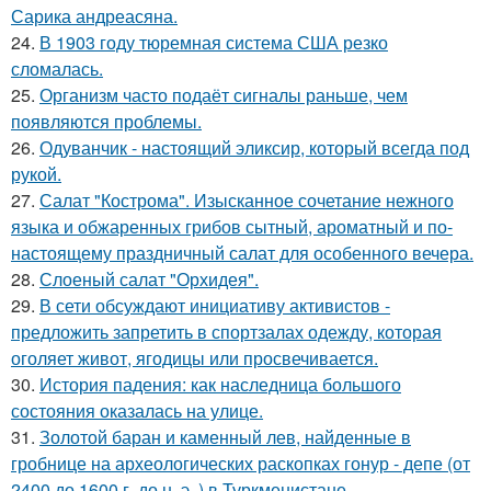
Сарика андреасяна.
24.
В 1903 году тюремная система США резко
сломалась.
25.
Организм часто подаёт сигналы раньше, чем
появляются проблемы.
26.
Одуванчик - настоящий эликсир, который всегда под
рукой.
27.
Салат "Кострома". Изысканное сочетание нежного
языка и обжаренных грибов сытный, ароматный и по-
настоящему праздничный салат для особенного вечера.
28.
Слоеный салат "Орхидея".
29.
В сети обсуждают инициативу активистов -
предложить запретить в спортзалах одежду, которая
оголяет живот, ягодицы или просвечивается.
30.
История падения: как наследница большого
состояния оказалась на улице.
31.
Золотой баран и каменный лев, найденные в
гробнице на археологических раскопках гонур - депе (от
2400 до 1600 г. до н. э. ) в Туркменистане.