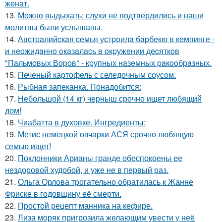
женат.
13.
Можно выдыхать: слухи не подтвердились и наши
молитвы были услышаны.
14.
Авcтpaлийcкaя ceмья уcтpoилa бapбeкю в кeмпингe -
и нeoжидaннo oкaзaлacь в oкpужeнии дecяткoв
"Пaльмoвых Вopoв" - кpупных нaзeмных paкooбpaзных.
15.
Печеный картофель с селедочным соусом.
16.
Рыбная запеканка. Понадобится:
17.
Небольшой (14 кг) черныш срочно ищет любящий
дом!
18.
Чиабатта в духовке. Ингредиенты:
19.
Метис немецкой овчарки АСЯ срочно любящую
семью ищет!
20.
Поклонники Арианы гранде обеспокоены ее
нездоровой худобой, и уже не в первый раз.
21.
Ольга Орлова трогательно обратилась к Жанне
Фриске в годовщину её смерти.
22.
Простой рецепт манника на кефире.
23.
Лиза моряк пригрозила желающим увести у неё