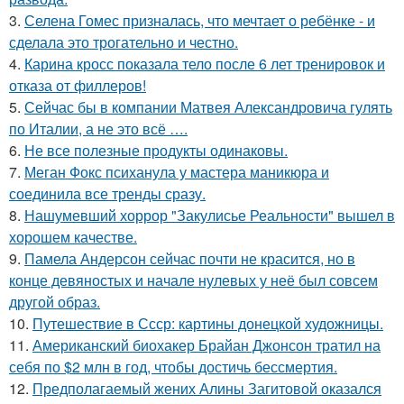
3.
Селена Гомес призналась, что мечтает о ребёнке - и
сделала это трогательно и честно.
4.
Карина кросс показала тело после 6 лет тренировок и
отказа от филлеров!
5.
Сейчас бы в компании Матвея Александровича гулять
по Италии, а не это всё ….
6.
Не все полезные продукты одинаковы.
7.
Меган Фокс психанула у мастера маникюра и
соединила все тренды сразу.
8.
Нашумевший хоррор "Закулисье Реальности" вышел в
хорошем качестве.
9.
Памела Андерсон сейчас почти не красится, но в
конце девяностых и начале нулевых у неё был совсем
другой образ.
10.
Путешествие в Ссср: картины донецкой художницы.
11.
Американский биохакер Брайан Джонсон тратил на
себя по $2 млн в год, чтобы достичь бессмертия.
12.
Предполагаемый жених Алины Загитовой оказался