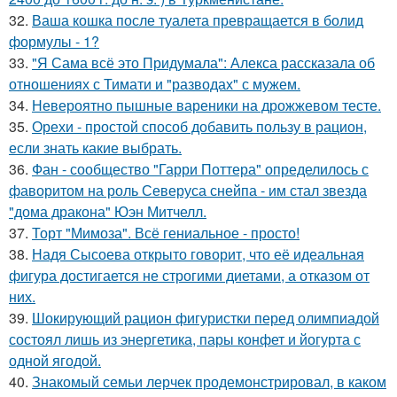
32.
Ваша кошка после туалета превращается в болид
формулы - 1?
33.
"Я Сама всё это Придумала": Алекса рассказала об
отношениях с Тимати и "разводах" с мужем.
34.
Невероятно пышные вареники на дрожжевом тесте.
35.
Орехи - простой способ добавить пользу в рацион,
если знать какие выбрать.
36.
Фан - сообщество "Гарри Поттера" определилось с
фаворитом на роль Северуса снейпа - им стал звезда
"дома дракона" Юэн Митчелл.
37.
Торт "Мимоза". Всё гениальное - просто!
38.
Надя Сысоева открыто говорит, что её идеальная
фигура достигается не строгими диетами, а отказом от
них.
39.
Шокирующий рацион фигуристки перед олимпиадой
состоял лишь из энергетика, пары конфет и йогурта с
одной ягодой.
40.
Знакомый семьи лерчек продемонстрировал, в каком