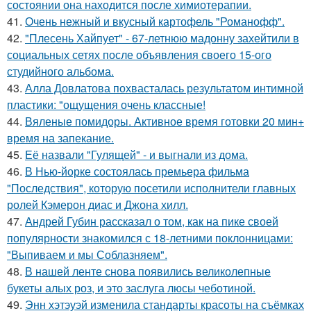
состоянии она находится после химиотерапии.
41.
Очень нежный и вкусный картофель "Романофф".
42.
"Плесень Хайпует" - 67-летнюю мадонну захейтили в
социальных сетях после объявления своего 15-ого
студийного альбома.
43.
Алла Довлатова похвасталась результатом интимной
пластики: "ощущения очень классные!
44.
Вяленые помидоры. Активное время готовки 20 мин+
время на запекание.
45.
Её назвали "Гулящей" - и выгнали из дома.
46.
В Нью-йорке состоялась премьера фильма
"Последствия", которую посетили исполнители главных
ролей Кэмерон диас и Джона хилл.
47.
Андрей Губин рассказал о том, как на пике своей
популярности знакомился с 18-летними поклонницами:
"Выпиваем и мы Соблазняем".
48.
В нашей ленте снова появились великолепные
букеты алых роз, и это заслуга люсы чеботиной.
49.
Энн хэтэуэй изменила стандарты красоты на съёмках