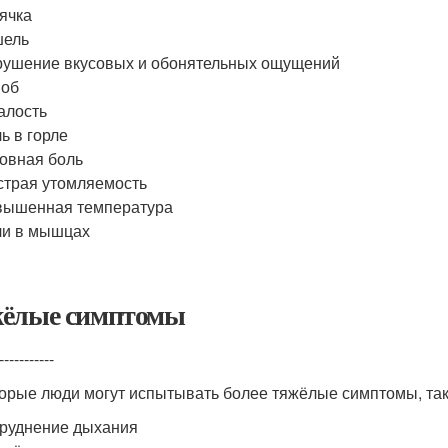
ячка
шель
ушение вкусовых и обонятельных ощущений
ноб
алость
ь в горле
овная боль
трая утомляемость
вышенная температура
ли в мышцах
ёлые симптомы
-----------
орые люди могут испытывать более тяжёлые симптомы, так
руднение дыхания