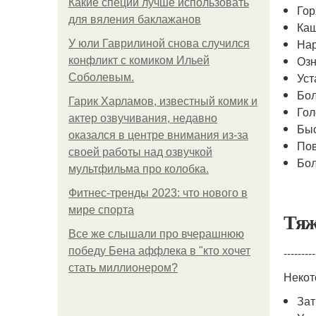
Какие специи лучше использовать
Гор
для вяления баклажанов
Ка
Нар
У юли Гаврилиной снова случился
Оз
конфликт с комиком Ильей
Уст
Соболевым.
Бол
Гарик Харламов, известный комик и
Гол
актер озвучивания, недавно
Быс
оказался в центре внимания из-за
По
своей работы над озвучкой
Бо
мультфильма про колобка.
Фитнес-тренды 2023: что нового в
мире спорта
Тяж
Все же слышали про вчерашнюю
победу Бена аффлека в "кто хочет
---------
стать миллионером?
Некот
Зат