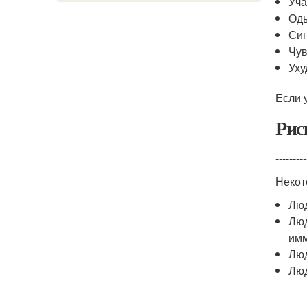
Уч
Од
Син
Чув
Уху
Если 
Рис
---------
Некот
Люд
Люд
имм
Люд
Люд