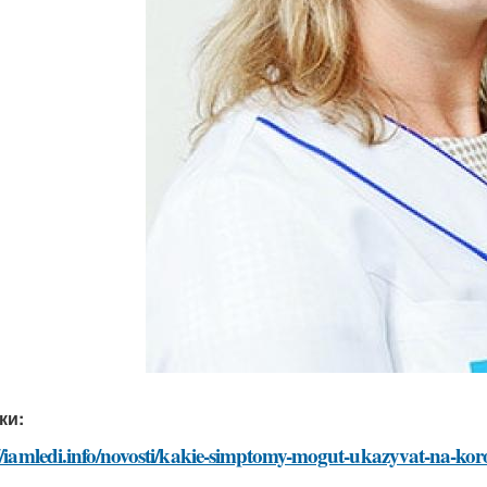
ки:
//iamledi.info/novosti/kakie-simptomy-mogut-ukazyvat-na-kor