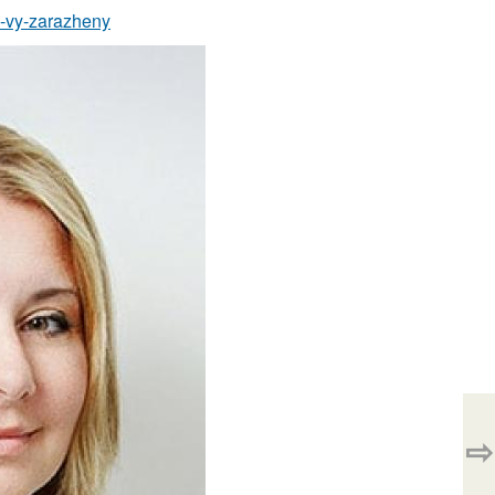
to-vy-zarazheny
⇨