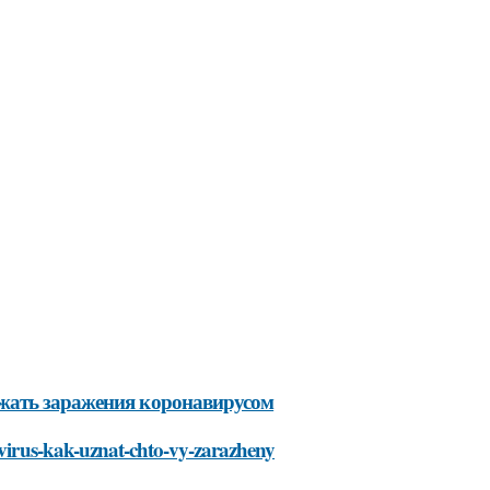
жать заражения коронавирусом
navirus-kak-uznat-chto-vy-zarazheny