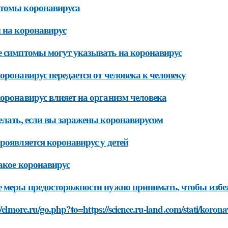
томы коронавируса
 на коронавирус
 симптомы могут указывать на коронавирус
оронавирус передается от человека к человеку
оронавирус влияет на организм человека
елать, если вы заражены коронавирусом
роявляется коронавирус у детей
акое коронавирус
 меры предосторожности нужно принимать, чтобы избе
//elmore.ru/go.php?to=https://science.ru-land.com/stati/koro