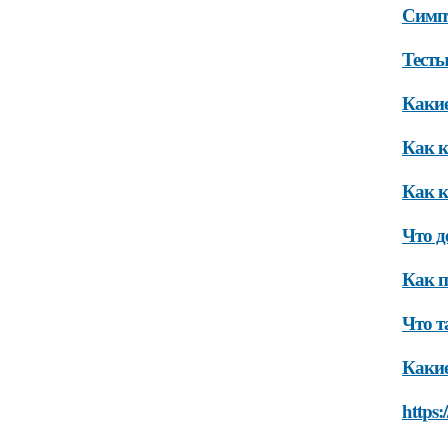
Симп
Тесты
Какие
Как к
Как к
Что д
Как п
Что т
Какие
https: