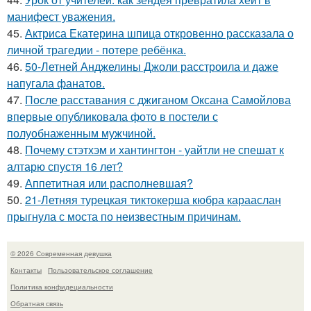
манифест уважения.
45.
Актриса Екатерина шпица откровенно рассказала о
личной трагедии - потере ребёнка.
46.
50-Летней Анджелины Джоли расстроила и даже
напугала фанатов.
47.
После расставания с джиганом Оксана Самойлова
впервые опубликовала фото в постели с
полуобнаженным мужчиной.
48.
Почему стэтхэм и хантингтон - уайтли не спешат к
алтарю спустя 16 лет?
49.
Аппетитная или располневшая?
50.
21-Летняя турецкая тиктокерша кюбра карааслан
прыгнула с моста по неизвестным причинам.
© 2026 Современная девушка
Контакты
Пользовательское соглашение
Политика конфидециальности
Обратная связь