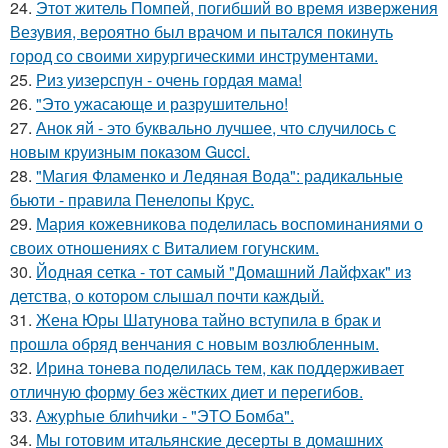
24.
Этот житель Помпей, погибший во время извержения
Везувия, вероятно был врачом и пытался покинуть
город со своими хирургическими инструментами.
25.
Риз уизерспун - очень гордая мама!
26.
"Это ужасающе и разрушительно!
27.
Анок яй - это буквально лучшее, что случилось с
новым круизным показом Gucci.
28.
"Магия Фламенко и Ледяная Вода": радикальные
бьюти - правила Пенелопы Крус.
29.
Мария кожевникова поделилась воспоминаниями о
своих отношениях с Виталием гогунским.
30.
Йодная сетка - тот самый "Домашний Лайфхак" из
детства, о котором слышал почти каждый.
31.
Жена Юры Шатунова тайно вступила в брак и
прошла обряд венчания с новым возлюбленным.
32.
Ирина тонева поделилась тем, как поддерживает
отличную форму без жёстких диет и перегибов.
33.
Ажурhые блиhчиkи - "ЭТO Бомба".
34.
Мы готовим итальянские десерты в домашних