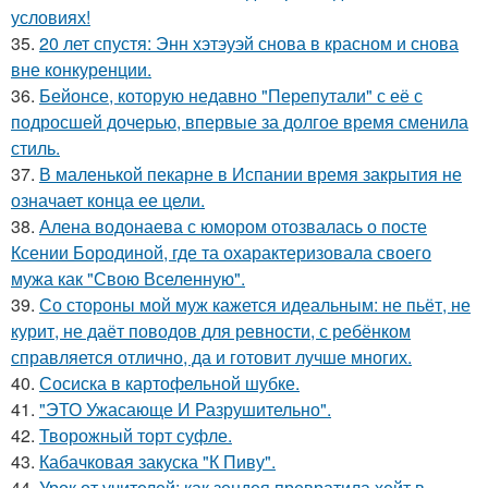
условиях!
35.
20 лет спустя: Энн хэтэуэй снова в красном и снова
вне конкуренции.
36.
Бейонсе, которую недавно "Перепутали" с её с
подросшей дочерью, впервые за долгое время сменила
стиль.
37.
В маленькой пекарне в Испании время закрытия не
означает конца ее цели.
38.
Алена водонаева с юмором отозвалась о посте
Ксении Бородиной, где та охарактеризовала своего
мужа как "Свою Вселенную".
39.
Со стороны мой муж кажется идеальным: не пьёт, не
курит, не даёт поводов для ревности, с ребёнком
справляется отлично, да и готовит лучше многих.
40.
Сосиска в картофельной шубке.
41.
"ЭТО Ужасающе И Разрушительно".
42.
Творожный торт суфле.
43.
Кабачковая закуска "К Пиву".
44.
Урок от учителей: как зендея превратила хейт в