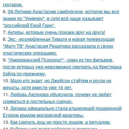
гектаров.
6.
39-Летнюю Анастасию самбурскую, которую мы все
знаем по "Универу", в сети всё чаще называют
"российской Евой Грин".
7.
Актеры, которые очень похожи друг на друга!
8.
Экс - возлюбленная Тимати и новая телеведущая
"Матч ТВ" Анастасия Решетова рассказала о своих
пластических операциях.
9.
"Американский Психопат" - один из тех фильмов,
после которых уже невозможно смотреть на Кристиана
бэйла по-прежнему.
10.
Мало кто знает, но Джейсон стэйтем и роузи не
женаты, хотя вместе уже 16 лет.
11.
Любовь Аксенова объяснила, почему не любит
сниматься в постельных сценах.
12.
Дилара официально стала владелицей подаренной
Егором кридом московской квартиры.
13.
Как сделать душ не просто душем, а ритуалом.
14.
Кейтлин нер долго работала в компании,