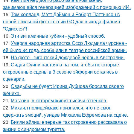
занимающейся генерацией изображений с помощью ИИ.
15.
Том холланд, Мэтт Дэймон и Роберт Паттинсон в
новой стильной фотосессии GQ для выхода фильма
"Одиссея"!
16.
Эти витаминные кубики - удобный способ.
17.
Умерла народная артистка Ссср Людмила чурсина -
ей было 84 года, сообщили в театре российской армии.
18.
На фото - гигантский дождевой червь в Австралии.
19.
Сидни Суини настояла на том, чтобы некоторые
откровенные сцены в 3 сезоне эйфории остались в
сценарии.
20.
Свадьбы не будет: Ирина Дубцова бросила своего
жениха.
21.
Магазин, в котором живут тысячи оттенков.
22.
Михаил полицеймако признался, что не смог
сдержать эмоций, увидев Михаила Ефремова на сцене.
23.
Билли айлиш впервые так откровенно рассказала о
жизни с синдромом туретта.