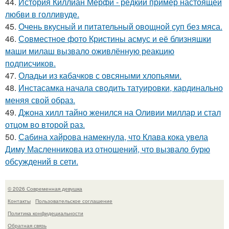
44.
История Киллиан Мерфи - редкий пример настоящей
любви в голливуде.
45.
Очень вкусный и питательный овощной суп без мяса.
46.
Совместное фото Кристины асмус и её близняшки
маши милаш вызвало оживлённую реакцию
подписчиков.
47.
Оладьи из кабачков с овсяными хлопьями.
48.
Инстасамка начала сводить татуировки, кардинально
меняя свой образ.
49.
Джона хилл тайно женился на Оливии миллар и стал
отцом во второй раз.
50.
Сабина хайрова намекнула, что Клава кока увела
Диму Масленникова из отношений, что вызвало бурю
обсуждений в сети.
© 2026 Современная девушка
Контакты
Пользовательское соглашение
Политика конфидециальности
Обратная связь