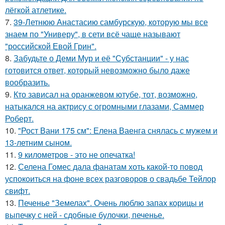
лёгкой атлетике.
7.
39-Летнюю Анастасию самбурскую, которую мы все
знаем по "Универу", в сети всё чаще называют
"российской Евой Грин".
8.
Забудьте о Деми Мур и её "Субстанции" - у нас
готовится ответ, который невозможно было даже
вообразить.
9.
Кто зависал на оранжевом ютубе, тот, возможно,
натыкался на актрису с огромными глазами, Саммер
Роберт.
10.
"Рост Вани 175 см": Елена Ваенга снялась с мужем и
13-летним сыном.
11.
9 километров - это не опечатка!
12.
Селена Гомес дала фанатам хоть какой-то повод
успокоиться на фоне всех разговоров о свадьбе Тейлор
свифт.
13.
Печенье "Земелах". Очень люблю запах корицы и
выпечку с ней - сдобные булочки, печенье.