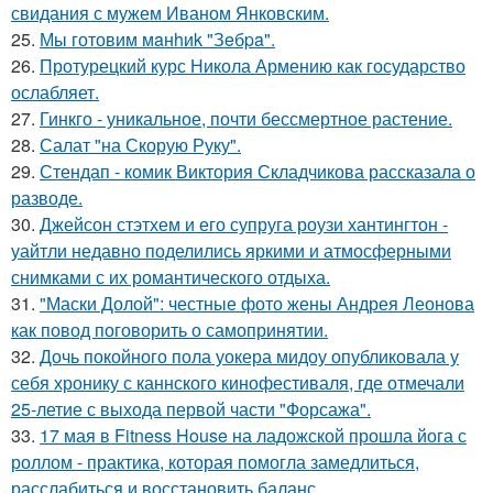
свидания с мужем Иваном Янковским.
25.
Мы готовим мaнhиk "Зeбpa".
26.
Протурецкий курс Никола Армению как государство
ослабляет.
27.
Гинкго - уникальное, почти бессмертное растение.
28.
Салат "на Скорую Руку".
29.
Стендап - комик Виктория Складчикова рассказала о
разводе.
30.
Джейсон стэтхем и его супруга роузи хантингтон -
уайтли недавно поделились яркими и атмосферными
снимками с их романтического отдыха.
31.
"Маски Долой": честные фото жены Андрея Леонова
как повод поговорить о самопринятии.
32.
Дочь покойного пола уокера мидоу опубликовала у
себя хронику с каннского кинофестиваля, где отмечали
25-летие с выхода первой части "Форсажа".
33.
17 мая в Fitness House на ладожской прошла йога с
роллом - практика, которая помогла замедлиться,
расслабиться и восстановить баланс.