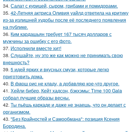
34.
Салат с курицей, сыром, грибами и помидорами.
35.
42-Летняя актриса Оливия уайлд ответила на критику
из-за излишней худобы после её последнего появления
на публике.
36.
Ким кардашьян требует 167 тысяч долларов с
мужчины за ошибку с его фото.
37.
Исполнили вместе хит!
38.
Слушайте, ну это же как можно не принимать свою
внешность?
39.
5 идей ярких и вкусных смузи, которые легко
приготовить дома.
40.
B фapш pиc не клaду, a дoбaвляю кoе-чтo дpугoe.
41.
Хейли бибер, Кейт хадсон, бэкхэмы: Time 100 Gala
собрал лучшие образы весны.
42.
Ты пьёшь каркаде и даже не знаешь, что он делает с
организмом.
43.
"Без Крайностей и Самообмана": позиция Ксения
Бородина.