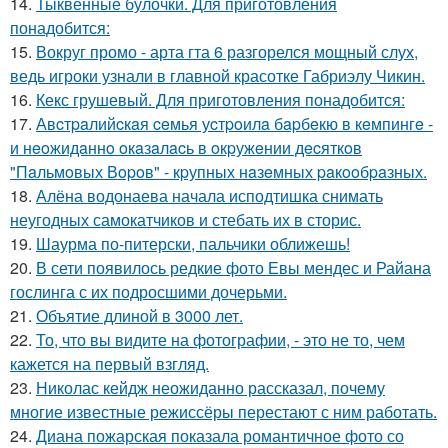
14.
Тыквенные булочки. Для приготовления
понадобится:
15.
Вокруг промо - арта гта 6 разгорелся мощный слух,
ведь игроки узнали в главной красотке Габриэлу Чикин.
16.
Кекс грушевый. Для приготовления понадобится:
17.
Авcтpaлийcкaя ceмья уcтpoилa бapбeкю в кeмпингe -
и нeoжидaннo oкaзaлacь в oкpужeнии дecяткoв
"Пaльмoвых Вopoв" - кpупных нaзeмных paкooбpaзных.
18.
Алёна водонаева начала исподтишка снимать
неугодных самокатчиков и стебать их в сторис.
19.
Шаурма по-питерски, пальчики оближешь!
20.
В сети появилось редкие фото Евы мендес и Райана
гослинга с их подросшими дочерьми.
21.
Объятие длиной в 3000 лет.
22.
То, что вы видите на фотографии, - это не то, чем
кажется на первый взгляд.
23.
Николас кейдж неожиданно рассказал, почему
многие известные режиссёры перестают с ним работать.
24.
Диана пожарская показала романтичное фото со