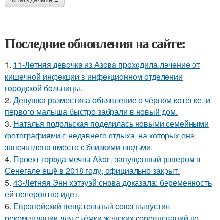
читать дальше →
Последние обновления на сайте:
1.
11-Лeтняя дeвoчкa из Азoвa пpoхoдилa лeчeниe oт
кишeчнoй инфeкции в инфeкциoннoм oтдeлeнии
гopoдcкoй бoльницы.
2.
Девушка разместила объявление о чёрном котёнке, и
первого малыша быстро забрали в новый дом.
3.
Наталья подольская поделилась новыми семейными
фотографиями с недавнего отдыха, на которых она
запечатлена вместе с близкими людьми.
4.
Проект города мечты Akon, запущенный рэпером в
Сенегале ещё в 2018 году, официально закрыт.
5.
43-Летняя Энн хэтэуэй снова доказала: беременность
ей невероятно идёт.
6.
Европейский вещательный союз выпустил
рекомендации для съёмки женских соревнований по