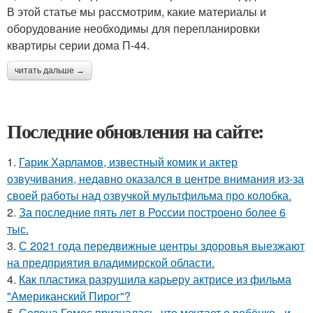
В этой статье мы рассмотрим, какие материалы и
оборудование необходимы для перепланировки
квартиры серии дома П-44.
читать дальше →
Последние обновления на сайте:
1.
Гарик Харламов, известный комик и актер
озвучивания, недавно оказался в центре внимания из-за
своей работы над озвучкой мультфильма про колобка.
2.
За последние пять лет в России построено более 6
тыс.
3.
С 2021 года передвижные центры здоровья выезжают
на предприятия владимирской области.
4.
Как пластика разрушила карьеру актрисе из фильма
"Американский Пирог"?
5.
Селена Гомес призналась, что мечтает о ребёнке - и