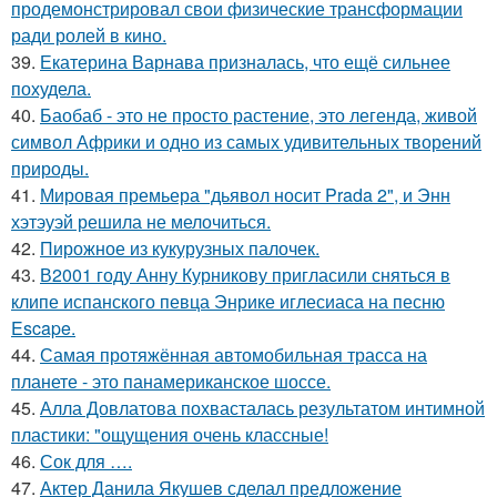
продемонстрировал свои физические трансформации
ради ролей в кино.
39.
Екатерина Варнава призналась, что ещё сильнее
похудела.
40.
Баобаб - это не просто растение, это легенда, живой
символ Африки и одно из самых удивительных творений
природы.
41.
Мировая премьера "дьявол носит Prada 2", и Энн
хэтэуэй решила не мелочиться.
42.
Пирожное из кукурузных палочек.
43.
В2001 году Анну Курникову пригласили сняться в
клипе испанского певца Энрике иглесиаса на песню
Escape.
44.
Самая протяжённая автомобильная трасса на
планете - это панамериканское шоссе.
45.
Алла Довлатова похвасталась результатом интимной
пластики: "ощущения очень классные!
46.
Сок для ….
47.
Актер Данила Якушев сделал предложение