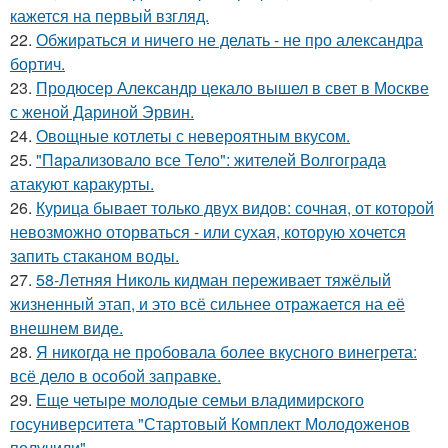
кажется на первый взгляд.
22.
Обжираться и ничего не делать - не про александра
бортич.
23.
Продюсер Александр цекало вышел в свет в Москве
с женой Дариной Эрвин.
24.
Овощные котлеты с невероятным вкусом.
25.
"Пapализовало все Тело": жителей Волгограда
атакуют каракурты.
26.
Курица бывает только двух видов: сочная, от которой
невозможно оторваться - или сухая, которую хочется
запить стаканом воды.
27.
58-Летняя Николь кидман переживает тяжёлый
жизненный этап, и это всё сильнее отражается на её
внешнем виде.
28.
Я никогда не пробовала более вкусного винегрета:
всё дело в особой заправке.
29.
Еще четыре молодые семьи владимирского
госуниверситета "Стартовый Комплект Молодоженов
получили".