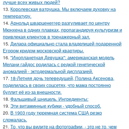
лучше всех живых людей?
13.
Королевская ватрушка. Мы включаем духовку на
температуру.
14.
Арнольд шварценеггер разгуливает по центру
Мюнхена в одних плавках, пропагандируя культуризм и
привлекая клиентов в тренажерный зал.
15.
Дилара официально стала владелицей подаренной
Егором кридом московской квартиры.
16.
"Инопланетная Девушка": американская модель
Мелани гайдос родилась с редкой генетической
аномалией - эктодермальной дисплазией.
17.
18-Летняя дочь телеведущей, Полина Аксенова,
поделилась в своих соцсетях, что мама постоянно
буллит её из-за внешности.
18.
Фальшивый шницель. Ингредиенты:
19.
Эти витаминные кубики - удобный способ.
20.
В 1903 году тюремная система США резко
сломалась.
21.
То, что вы видите на фотографии, - это не то, чем