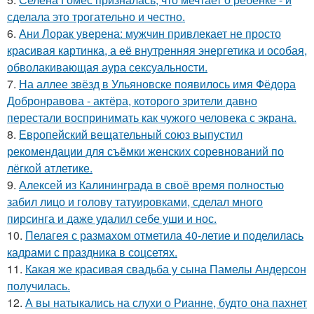
сделала это трогательно и честно.
6.
Ани Лорак уверена: мужчин привлекает не просто
красивая картинка, а её внутренняя энергетика и особая,
обволакивающая аура сексуальности.
7.
На аллее звёзд в Ульяновске появилось имя Фёдора
Добронравова - актёра, которого зрители давно
перестали воспринимать как чужого человека с экрана.
8.
Европейский вещательный союз выпустил
рекомендации для съёмки женских соревнований по
лёгкой атлетике.
9.
Алексей из Калининграда в своё время полностью
забил лицо и голову татуировками, сделал много
пирсинга и даже удалил себе уши и нос.
10.
Пелагея с размахом отметила 40-летие и поделилась
кадрами с праздника в соцсетях.
11.
Какая же красивая свадьба у сына Памелы Андерсон
получилась.
12.
А вы натыкались на слухи о Рианне, будто она пахнет