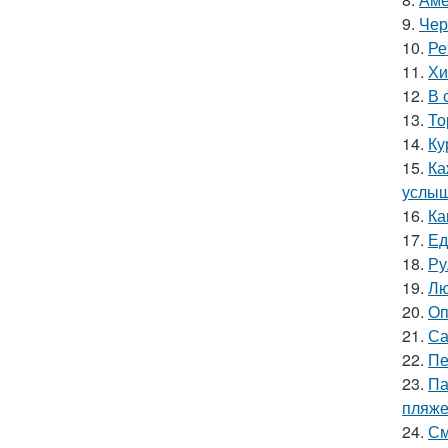
9.
Чер
10.
Ре
11.
Хи
12.
В 
13.
То
14.
Ку
15.
Ка
услыш
16.
Ка
17.
Ед
18.
Ру
19.
Лю
20.
Оп
21.
Са
22.
Пе
23.
Па
пляже
24.
См