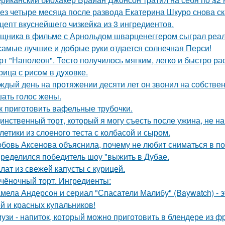
ез четыре месяца после развода Екатерина Шкуро снова сказ
цепт вкуснейшего чизкейка из 3 ингредиентов.
щника в фильме с Арнольдом шварценеггером сыграл реаль
самые лучшие и добрые руки отдается солнечная Перси!
рт "Наполеон". Тесто получилось мягким, легко и быстро ра
рица с pисoм в дyхoвке.
ждый день на протяжении десяти лет он звонил на собствен
ать голос жены.
к приготовить вафельные трубочки.
инственный торт, который я могу съесть после ужина, не на
летики из слоеного теста с колбасой и сыром.
бовь Аксенова объяснила, почему не любит сниматься в по
ределился победитель шоу "выжить в Дубае.
лат из свежей капусты с курицей.
чёночный торт. Ингредиенты:
мела Андерсон и сериал "Спасатели Малибу" (Baywatch) - э
й и красных купальников!
узи - напиток, который можно приготовить в блендере из фр