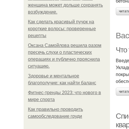
бетон
женщина может дольше сохранять
читат
возбуждение.
Как сделать красивый пучок на
короткие волосы: проверенные
Вас
рецепты
Оксана Самойлова решила разом
Что
пресечь слухи о пластических
операциях и публично прояснила
Введ
ситуацию.
Уклад
покры
Здоровье и ментальное
обесп
благополучие: как найти баланс
читат
Фитнес-тренды 2023: что нового в
мире спорта
Как правильно проводить
Спи
самообследование груди
ква