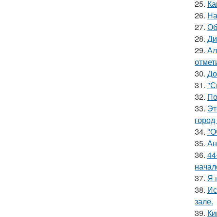
25.
Ка
26.
На
27.
Об
28.
Ди
29.
Ал
отмет
30.
До
31.
"С
32.
По
33.
Эт
город
34.
"О
35.
Ан
36.
44
начал
37.
Я 
38.
Ис
зале.
39.
Ки