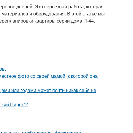
еренос дверей. Это серьезная работа, которая
 материалов и оборудования. В этой статье мы
ерепланировки квартиры серии дома П-44.
ов.
естное фото со своей мамой, к которой она
цами или годами может почти никак себя не
ский Пирог"?
лн в год, чтобы достичь бессмертия.