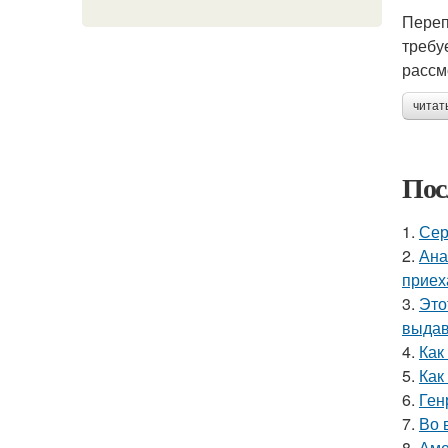
Переп
требу
рассм
читат
Пос
1.
Сер
2.
Ана
приех
3.
Это
выдав
4.
Как
5.
Как
6.
Ген
7.
Во 
8.
Аме