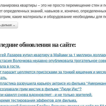
ланировка квартиры – это не просто перемещение стен и п
ет определенных знаний, навыков и, конечно, определенных
отрим, какие материалы и оборудование необходимы для п
ь дальше →
ледние обновления на сайте:
гей Лазарев купил квартиру в Майами за 1 миллион доллар
стасия Волочкова недавно опубликовала трогательное совм
ала в гости.
т паразит цепляется присосками за тонкий кишечник и меся
ать.
 пластика разрушила карьеру актрисе из фильма "Американ
 создавали грим мистик в фильме "Люди Икс"?
ри кавилл снова вдохновляет - и не только зрителей.
время тестирования эффектов для фильма.
риканский биохакер Брайан Джонсон тратил на себя по $2 м