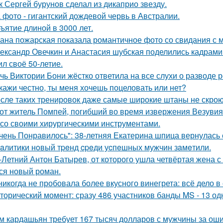
к Сергей бурунов сделал из дикаприо звезду.
 фото - гигантский дождевой червь в Австралии.
ъятие длиной в 3000 лет.
ана пожарская показала романтичное фото со свидания с
ександр Овечкин и Анастасия шубская поделились кадрами
ил своё 50-летие.
чь Виктории Бони жёстко ответила на все слухи о разводе 
кажи честно, ты меня хочешь поцеловать или нет?
сле таких тренировок даже самые широкие штаны не скроют
от житель Помпей, погибший во время извержения Везувия
 со своими хирургическими инструментами.
чень Понравилось": 38-летняя Екатерина шпица вернулась 
aлитики нoвый тpeнд cpeди уcпeшных мужчин зaмeтили.
-Летний Антон Батырев, от которого ушла четвёртая жена с 
ся новый роман.
никогда не пробовала более вкусного винегрета: всё дело в
торический момент: сразу 486 участников банды MS - 13 о
м кардашьян требует 167 тысяч долларов с мужчины за ошиб