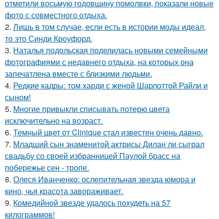
отметили восьмую годовщину помолвки, показали новые
фото с совместного отдыха.
2.
Лишь в том случае, если есть в истории моды идеал,
то это Синди Кроуфорд.
3.
Наталья подольская поделилась новыми семейными
фотографиями с недавнего отдыха, на которых она
запечатлена вместе с близкими людьми.
4.
Редкие кадры: том харди с женой Шарлоттой Райли и
сыном!
5.
Многие привыкли списывать потерю цвета
исключительно на возраст.
6.
Темный цвет от Clinique стал известен очень давно.
7.
Младший сын знаменитой актрисы Дилан ли сыграл
свадьбу со своей избранницей Паулой брасс на
побережье сен - тропе.
8.
Олеся Иванченко: ослепительная звезда юмора и
кино, чья красота завораживает.
9.
Комедийной звезде удалось похудеть на 57
килограммов!