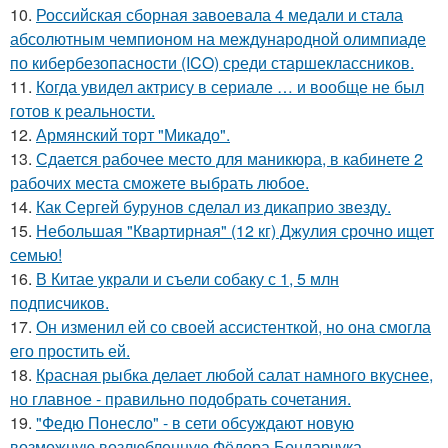
10.
Российская сборная завоевала 4 медали и стала
абсолютным чемпионом на международной олимпиаде
по кибербезопасности (ICO) среди старшеклассников.
11.
Когда увидел актрису в сериале … и вообще не был
готов к реальности.
12.
Армянский торт "Микадо".
13.
Сдается рабочее место для маникюра, в кабинете 2
рабочих места сможете выбрать любое.
14.
Как Сергей бурунов сделал из дикаприо звезду.
15.
Небольшая "Квартирная" (12 кг) Джулия срочно ищет
семью!
16.
В Китае украли и съели собаку с 1, 5 млн
подписчиков.
17.
Он изменил ей со своей ассистенткой, но она смогла
его простить ей.
18.
Красная рыбка делает любой салат намного вкуснее,
но главное - правильно подобрать сочетания.
19.
"Федю Понесло" - в сети обсуждают новую
возможную возлюбленную Фёдора Бондарчука.