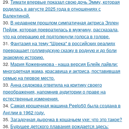
29.
Тимати впервые показал свою дочь Эмму, которая
родилась в августе 2025 года в отношениях с
Валентиной.
30.
В недавнем прошлом симпатичная актриса Эллен
Пейдж, которая превратилась в мужчину, рассказала,
что на операцию её подтолкнули голоса в голове.
31.
Фантазия на тему "Шрека" в российских реалиях
превращает голливудскую сказку в родную и до боли
знакомую историю.
32.
Мария Кожевникова - наша версия Блейк лайвли:
многодетная мама, красавица и актриса, поставившая
семью на первое место.
33.
Анна седокова ответила на критику своего
преображения, напомнив аудитории о праве на
естественные изменения.
34.
Самая крошечная машинa Peelp50 была созданa в
Англии в 1962 году.
35.
Загадочная дырочка в кошачьем ухе: что это такое?
36.
Будущее детского плавания рождается здесь: