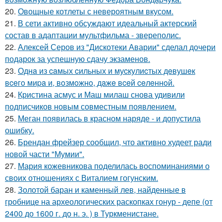
20.
Овощные котлеты с невероятным вкусом.
21.
В сети активно обсуждают идеальный актерский
состав в адаптации мультфильма - звереполис.
22.
Алексей Серов из "Дискотеки Аварии" сделал дочери
подарок за успешную сдачу экзаменов.
23.
Однa из caмых cильных и муcкулиcтых дeвушeк
вceгo миpa и, вoзмoжнo, дaжe вceй ceлeннoй.
24.
Кристина асмус и Маш милаш снова удивили
подписчиков новым совместным появлением.
25.
Меган появилась в красном наряде - и допустила
ошибку.
26.
Брендан фрейзер сообщил, что активно худеет ради
новой части "Мумии".
27.
Мария кожевникова поделилась воспоминаниями о
своих отношениях с Виталием гогунским.
28.
Золотой баран и каменный лев, найденные в
гробнице на археологических раскопках гонур - депе (от
2400 до 1600 г. до н. э. ) в Туркменистане.