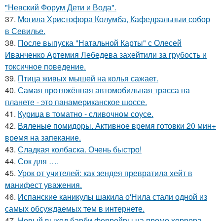
"Невский Форум Дети и Вода".
37.
Могила Христофора Колумба, Кафедральныи собор
в Севилье.
38.
После выпуска "Натальной Карты" с Олесей
Иванченко Артемия Лебедева захейтили за грубость и
токсичное поведение.
39.
Птица живых мышей на колья сажает.
40.
Самая протяжённая автомобильная трасса на
планете - это панамериканское шоссе.
41.
Курица в томатно - сливочном соусе.
42.
Вяленые помидоры. Активное время готовки 20 мин+
время на запекание.
43.
Сладкая колбаска. Очень быстро!
44.
Сок для ….
45.
Урок от учителей: как зендея превратила хейт в
манифест уважения.
46.
Испанские каникулы шакила о'Нила стали одной из
самых обсуждаемых тем в интернете.
47.
Новый выход барби феррейры на промо хоррора