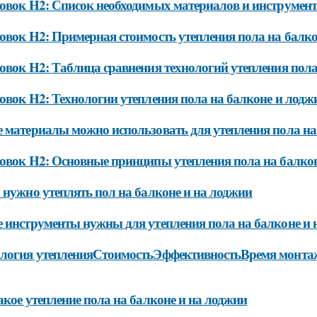
овок H2: Список необходимых материалов и инструмент
овок H2: Примерная стоимость утепления пола на балк
овок H2: Таблица сравнения технологий утепления пола
овок H2: Технологии утепления пола на балконе и лодж
 материалы можно использовать для утепления пола на
овок H2: Основные принципы утепления пола на балко
 нужно утеплять пол на балконе и на лоджии
 инструменты нужны для утепления пола на балконе и 
ология утепленияСтоимостьЭффективностьВремя монта
акое утепление пола на балконе и на лоджии