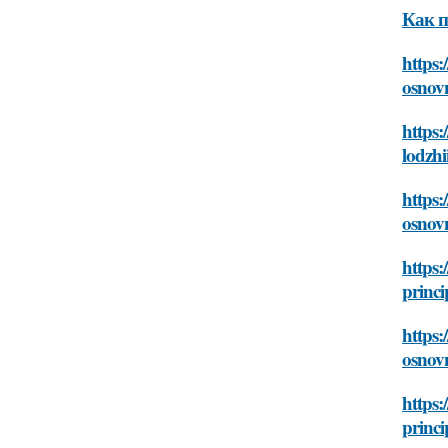
Как п
https:
osnovn
https:
lodzhi
https:
osnovn
https:
princi
https:
osnovn
https:
princi