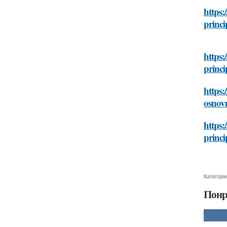
https:
princi
https:
princi
https:
osnovn
https:
princi
Категори
Понр