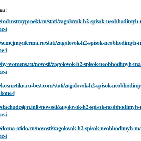
ки:
//mdmstroyproekt.ru/stati/zagolovok-h2-spisok-neobhodimyh-m
e-i
//semejnayaferma.ru/stati/zagolovok-h2-spisok-neobhodimyh-ma
e-i
//by-womens.ru/novosti/zagolovok-h2-spisok-neobhodimyh-mate
e-i
//kosmetika.ru-best.com/stati/zagolovok-h2-spisok-neobhodimy
kone-i
//dachadesign.info/novosti/zagolovok-h2-spisok-neobhodimyh-m
e-i
//doma-otido.ru/novosti/zagolovok-h2-spisok-neobhodimyh-mat
e-i