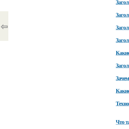
Загол
Загол
⇦
Загол
Загол
Какие
Загол
Зачем
Какие
Техн
Что т