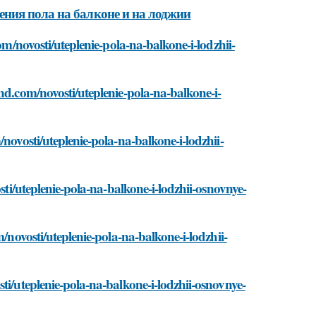
ния пола на балконе и на лоджии
om/novosti/uteplenie-pola-na-balkone-i-lodzhii-
nd.com/novosti/uteplenie-pola-na-balkone-i-
novosti/uteplenie-pola-na-balkone-i-lodzhii-
sti/uteplenie-pola-na-balkone-i-lodzhii-osnovnye-
/novosti/uteplenie-pola-na-balkone-i-lodzhii-
ti/uteplenie-pola-na-balkone-i-lodzhii-osnovnye-