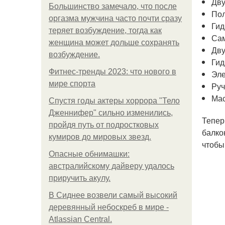
Дву
Большинство замечало, что после
Пол
оргазма мужчина часто почти сразу
Гид
теряет возбуждение, тогда как
Сам
женщина может дольше сохранять
Дву
возбуждение.
Гид
Фитнес-тренды 2023: что нового в
Эле
мире спорта
Руч
Мас
Спустя годы актеры хоррора "Тело
Дженнифер" сильно изменились,
Тепер
пройдя путь от подростковых
балко
кумиров до мировых звезд.
чтобы
Опасные обнимашки:
австралийскому дайверу удалось
приручить акулу.
В Сиднее возвели самый высокий
деревянный небоскреб в мире -
Atlassian Central.