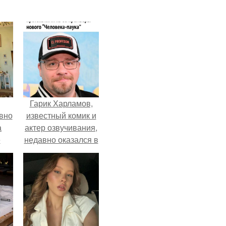
Гарик Харламов,
вно
известный комик и
а
актер озвучивания,
е
недавно оказался в
то
центре внимания
, к
из-за своей работы
над озвучкой
ти.
мультфильма про
колобка.