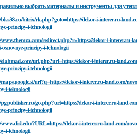
равильно выбрать материалы и инструменты для утепле
//bks38.ru/bitrix/rk.php?goto=https://dekor-i-interer.ru-land.c
ye-principy-i-tehnologii
//www.themza.com/redirect.php?r=https://dekor-i-interer.ru-la
i-osnovnye-principy-i-tehnologii
//elahmad.com/url.php?url=https://dekor-i-interer.ru-land.com/
ye-principy-i-tehnologii
//maps.google.si/url?q=https://dekor-i-interer.ru-land.com/novo
py-i-tehnologii
//pgpublisher.ru/go.php?url=https://dekor-i-interer.ru-land.com
ye-principy-i-tehnologii
//www.disl.edu/?URL=https://dekor-i-interer.ru-land.com/novos
py-i-tehnologii