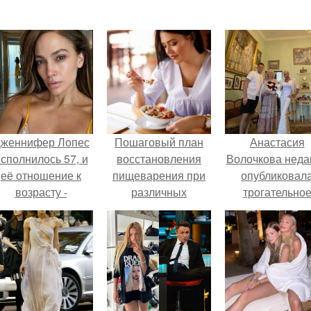
женнифер Лопес
Пошаговый план
Анастасия
сполнилось 57, и
восстановления
Волочкова неда
её отношение к
пищеварения при
опубликовал
возрасту -
различных
трогательно
настоящий
проблемах
совместное фо
манифест
со своей мамой
уверенности: "не
которой она
говорите, что я
приехала в гос
отлично выгляжу
для 57.