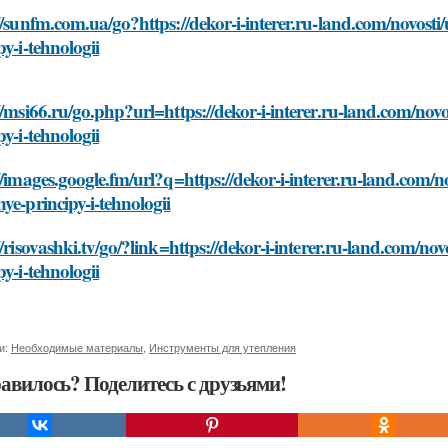
//sunfm.com.ua/go?https://dekor-i-interer.ru-land.com/novosti/
py-i-tehnologii
//msi66.ru/go.php?url=https://dekor-i-interer.ru-land.com/novo
py-i-tehnologii
//images.google.fm/url?q=https://dekor-i-interer.ru-land.com/no
ye-principy-i-tehnologii
//risovashki.tv/go/?link=https://dekor-i-interer.ru-land.com/no
py-i-tehnologii
и:
Необходимые материалы
,
Инструменты для утепления
авилось? Поделитесь с друзьями!