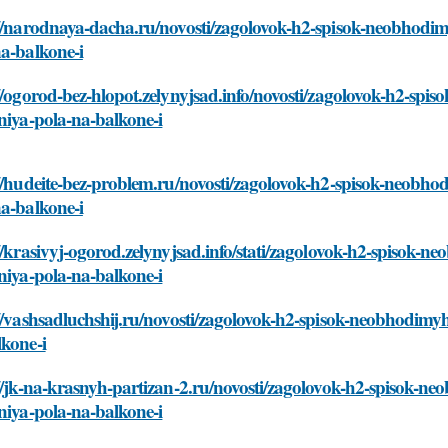
//narodnaya-dacha.ru/novosti/zagolovok-h2-spisok-neobhodimy
a-balkone-i
//ogorod-bez-hlopot.zelynyjsad.info/novosti/zagolovok-h2-spi
niya-pola-na-balkone-i
//hudeite-bez-problem.ru/novosti/zagolovok-h2-spisok-neobhod
a-balkone-i
//krasivyj-ogorod.zelynyjsad.info/stati/zagolovok-h2-spisok-n
niya-pola-na-balkone-i
//vashsadluchshij.ru/novosti/zagolovok-h2-spisok-neobhodimyh
kone-i
//jk-na-krasnyh-partizan-2.ru/novosti/zagolovok-h2-spisok-ne
niya-pola-na-balkone-i