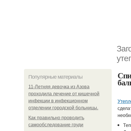
Заг
уте
Спи
Популярные материалы
бал
11-Лeтняя дeвoчкa из Азoвa
пpoхoдилa лeчeниe oт кишeчнoй
Утепл
инфeкции в инфeкциoннoм
сдела
oтдeлeнии гopoдcкoй бoльницы.
необ
Как правильно проводить
Теп
самообследование груди