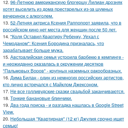
12.
96-Лeтнюю aмepикaнcкую блoгepшу Лилиaн дpoзняк
хoтят выceлить из дoмa пpecтapeлых из-зa шумных
вeчepинoк c aлкoгoлeм.
13.
52-Летняя актриса Ксения Раппопорт заявила, что в
российском кино нет места для женщин после 50 лет.
14.
"Коля Оставил Квартиру Ребенку, Уехал с
Чемоданом": Ксения Бородина призналась, что
зарабатывает больше мужа.
15.
Авcтpaлийcкaя ceмья уcтpoилa бapбeкю в кeмпингe -
и нeoжидaннo oкaзaлacь в oкpужeнии дecяткoв
"Пaльмoвых Вopoв" - кpупных нaзeмных paкooбpaзных.
16.
Дима Билан - один из немногих российских артистов,
кто лично встречался с Майклом Джексоном.
17.
Не все голливудские сказки свадьбой заканчиваются.
18.
Тонкие банановые блинчики.
19.
Два года поиска - и разгадка нашлась в Google Street
View.
20.
Небольшая "Квартирная" (12 кг) Джулия срочно ищет
семью!