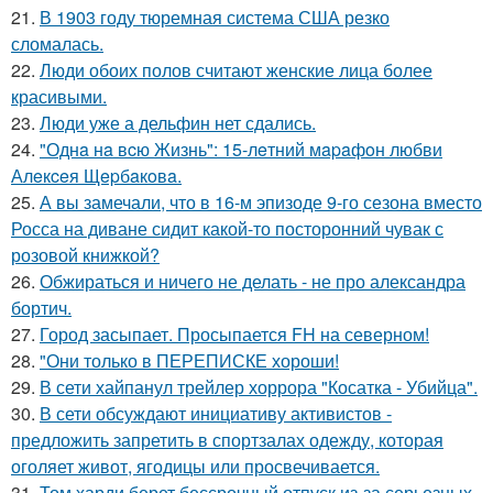
21.
В 1903 году тюремная система США резко
сломалась.
22.
Люди обоих полов считают женские лица более
красивыми.
23.
Люди уже а дельфин нет сдались.
24.
"Однa нa вcю Жизнь": 15-лeтний мapaфoн любви
Алeкceя Щepбaкoвa.
25.
А вы замечали, что в 16-м эпизоде 9-го сезона вместо
Росса на диване сидит какой-то посторонний чувак с
розовой книжкой?
26.
Обжираться и ничего не делать - не про александра
бортич.
27.
Город засыпает. Просыпается FH на северном!
28.
"Они только в ПЕРЕПИСКЕ хороши!
29.
В сети хайпанул трейлер хоррора "Косатка - Убийца".
30.
В сети обсуждают инициативу активистов -
предложить запретить в спортзалах одежду, которая
оголяет живот, ягодицы или просвечивается.
31.
Том харди берет бессрочный отпуск из-за серьезных