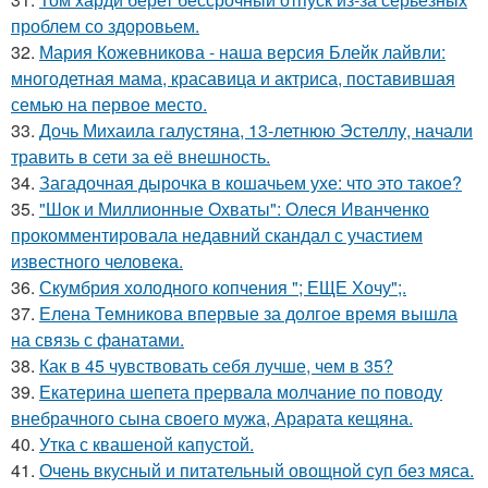
проблем со здоровьем.
32.
Мария Кожевникова - наша версия Блейк лайвли:
многодетная мама, красавица и актриса, поставившая
семью на первое место.
33.
Дочь Михаила галустяна, 13-летнюю Эстеллу, начали
травить в сети за её внешность.
34.
Загадочная дырочка в кошачьем ухе: что это такое?
35.
"Шок и Миллионные Охваты": Олеся Иванченко
прокомментировала недавний скандал с участием
известного человека.
36.
Скумбрия холодного копчения "; ЕЩЕ Хочу";.
37.
Елена Темникова впервые за долгое время вышла
на связь с фанатами.
38.
Как в 45 чувствовать себя лучше, чем в 35?
39.
Екатерина шепета прервала молчание по поводу
внебрачного сына своего мужа, Арарата кещяна.
40.
Утка с квашеной капустой.
41.
Очень вкусный и питательный овощной суп без мяса.