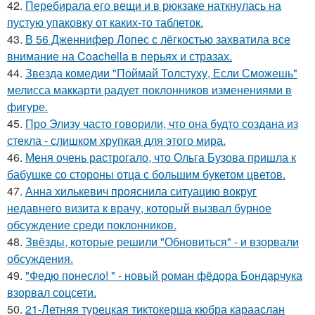
42.
Перебирала его вещи и в рюкзаке наткнулась на
пустую упаковку от каких-то таблеток.
43.
В 56 Дженнифер Лопес с лёгкостью захватила все
внимание на Coachella в перьях и стразах.
44.
Звезда комедии "Поймай Толстуху, Если Сможешь"
мелисса маккарти радует поклонников изменениями в
фигуре.
45.
Про Элизу часто говорили, что она будто создана из
стекла - слишком хрупкая для этого мира.
46.
Меня очень растрогало, что Ольга Бузова пришла к
бабушке со стороны отца с большим букетом цветов.
47.
Анна хилькевич прояснила ситуацию вокруг
недавнего визита к врачу, который вызвал бурное
обсуждение среди поклонников.
48.
Звёзды, которые решили "Обновиться" - и взорвали
обсуждения.
49.
"Федю понесло! " - новый роман фёдора Бондарчука
взорвал соцсети.
50.
21-Летняя турецкая тиктокерша кюбра карааслан