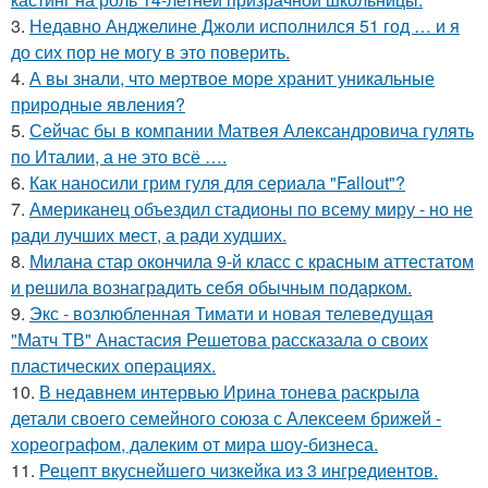
3.
Недавно Анджелине Джоли исполнился 51 год … и я
до сих пор не могу в это поверить.
4.
А вы знали, что мертвое море хранит уникальные
природные явления?
5.
Сейчас бы в компании Матвея Александровича гулять
по Италии, а не это всё ….
6.
Как наносили грим гуля для сериала "Fallout"?
7.
Американец объездил стадионы по всему миру - но не
ради лучших мест, а ради худших.
8.
Милана стар окончила 9-й класс с красным аттестатом
и решила вознаградить себя обычным подарком.
9.
Экс - возлюбленная Тимати и новая телеведущая
"Матч ТВ" Анастасия Решетова рассказала о своих
пластических операциях.
10.
В недавнем интервью Ирина тонева раскрыла
детали своего семейного союза с Алексеем брижей -
хореографом, далеким от мира шоу-бизнеса.
11.
Рецепт вкуснейшего чизкейка из 3 ингредиентов.