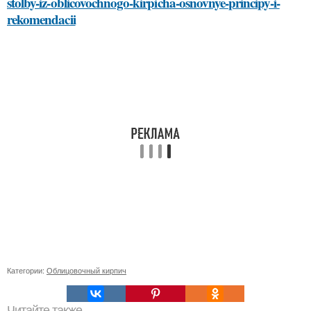
stolby-iz-oblicovochnogo-kirpicha-osnovnye-principy-i-
rekomendacii
Категории:
Облицовочный кирпич
Читайте также