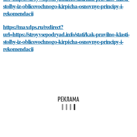
stolby-iz-oblicovochnogo-kirpicha-osnovnye-principy-i-
rekomendacii
https://maxdps.ru/redirect?
url=https://stroyvsepodryad.info/stati/kak-pravilno-klasti-
stolby-iz-oblicovochnogo-kirpicha-osnovnye-principy-i-
rekomendacii