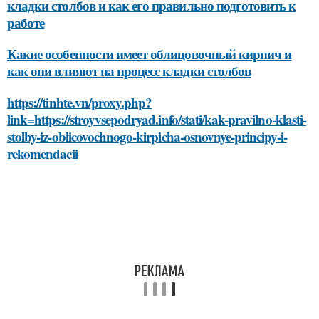
кладки столбов и как его правильно подготовить к
работе
Какие особенности имеет облицовочный кирпич и
как они влияют на процесс кладки столбов
https://tinhte.vn/proxy.php?
link=https://stroyvsepodryad.info/stati/kak-pravilno-klasti-
stolby-iz-oblicovochnogo-kirpicha-osnovnye-principy-i-
rekomendacii