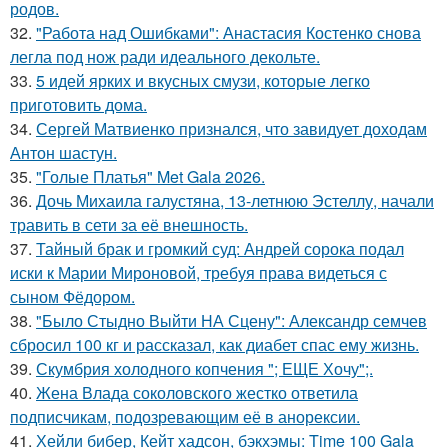
родов.
32.
"Работа над Ошибками": Анастасия Костенко снова
легла под нож ради идеального декольте.
33.
5 идей ярких и вкусных смузи, которые легко
приготовить дома.
34.
Сергей Матвиенко признался, что завидует доходам
Антон шастун.
35.
"Голые Платья" Met Gala 2026.
36.
Дочь Михаила галустяна, 13-летнюю Эстеллу, начали
травить в сети за её внешность.
37.
Тайный брак и громкий суд: Андрей сорока подал
иски к Марии Мироновой, требуя права видеться с
сыном Фёдором.
38.
"Было Стыдно Выйти НА Сцену": Александр семчев
сбросил 100 кг и рассказал, как диабет спас ему жизнь.
39.
Скумбрия холодного копчения "; ЕЩЕ Хочу";.
40.
Жена Влада соколовского жестко ответила
подписчикам, подозревающим её в анорексии.
41.
Хейли бибер, Кейт хадсон, бэкхэмы: Time 100 Gala