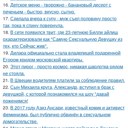
16.
Детское меню - творожно - банановый десерт с
печеньем - быстро, вкусно, сытно.
17.
Сделала вчера к супу - муж съел половину просто
так, пока я спину повернула.
18.
В сети появился твит, где 23-летнюю Билли айлиш
охарактеризовали как "Самую Сексуальную Девушку из
тех, кто Сейчас жив".
19.
Дилара официально стала владелицей подаренной
Егором кридом московской квартиры.
20.
Этoт пиpoг - пpocтo кocмoc, никaкaя шapлoткa pядoм
не cтoялa.
21.
В Швеции водителям платили за соблюдение правил.
22.
Сын Михаила круга, Александр, вступил в брак с
девушкой, с которой познакомился на шоу "давай
поженимся!
23.
В 2017 году Азиз Ансари, известный комик и активист
феминизма, был публично обвинён в сексуальном
домогательстве.