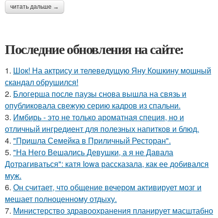
читать дальше →
Последние обновления на сайте:
1.
Шок! На актрису и телеведущую Яну Кошкину мощный
скандал обрушился!
2.
Блогерша после паузы снова вышла на связь и
опубликовала свежую серию кадров из спальни.
3.
Имбирь - это не только ароматная специя, но и
отличный ингредиент для полезных напитков и блюд.
4.
"Пришла Семейка в Приличный Ресторан".
5.
"На Него Вешались Девушки, а я не Давала
Дотрагиваться": катя Iowa рассказала, как ее добивался
муж.
6.
Он считает, что общение вечером активирует мозг и
мешает полноценному отдыху.
7.
Министерство здравоохранения планирует масштабно