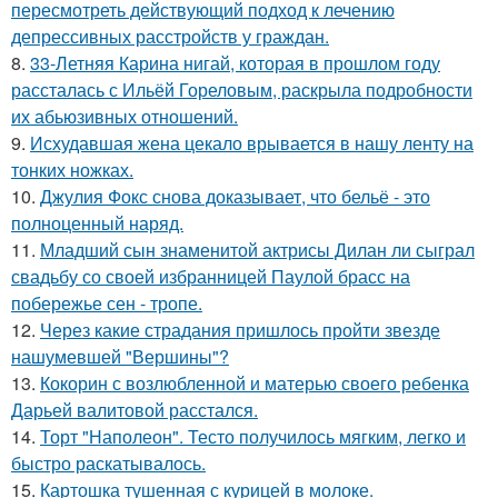
пересмотреть действующий подход к лечению
депрессивных расстройств у граждан.
8.
33-Летняя Карина нигай, которая в прошлом году
рассталась с Ильёй Гореловым, раскрыла подробности
их абьюзивных отношений.
9.
Исхудавшая жена цекало врывается в нашу ленту на
тонких ножках.
10.
Джулия Фокс снова доказывает, что бельё - это
полноценный наряд.
11.
Младший сын знаменитой актрисы Дилан ли сыграл
свадьбу со своей избранницей Паулой брасс на
побережье сен - тропе.
12.
Через какие страдания пришлось пройти звезде
нашумевшей "Вершины"?
13.
Кокорин с возлюбленной и матерью своего ребенка
Дарьей валитовой расстался.
14.
Торт "Наполеон". Тесто получилось мягким, легко и
быстро раскатывалось.
15.
Картошка тушенная с курицей в молоке.