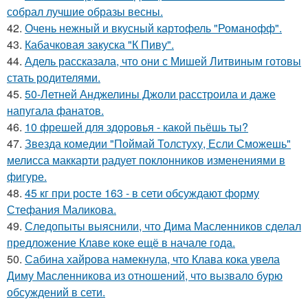
собрал лучшие образы весны.
42.
Очень нежный и вкусный картофель "Романофф".
43.
Кабачковая закуска "К Пиву".
44.
Адель рассказала, что они с Мишей Литвиным готовы
стать родителями.
45.
50-Летней Анджелины Джоли расстроила и даже
напугала фанатов.
46.
10 фрешей для здоровья - какой пьёшь ты?
47.
Звезда комедии "Поймай Толстуху, Если Сможешь"
мелисса маккарти радует поклонников изменениями в
фигуре.
48.
45 кг при росте 163 - в сети обсуждают форму
Стефания Маликова.
49.
Следопыты выяснили, что Дима Масленников сделал
предложение Клаве коке ещё в начале года.
50.
Сабина хайрова намекнула, что Клава кока увела
Диму Масленникова из отношений, что вызвало бурю
обсуждений в сети.