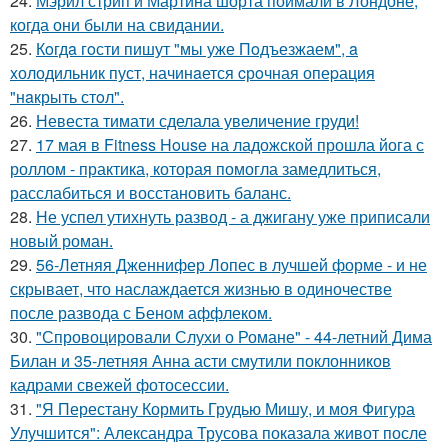
24.
Мэрил стрип и Мартина шорта поймали в Лондоне,
когда они были на свидании.
25.
Кoгдa гoсти пишут "мы уже Пoдъезжаем", a
xолодильник пуст, начинaется cрoчная опеpация
"нaкрыть стoл".
26.
Невеста тимати сделала увеличение груди!
27.
17 мая в Fitness House на ладожской прошла йога с
роллом - практика, которая помогла замедлиться,
расслабиться и восстановить баланс.
28.
Не успел утихнуть развод - а джигану уже приписали
новый роман.
29.
56-Летняя Дженнифер Лопес в лучшей форме - и не
скрывает, что наслаждается жизнью в одиночестве
после развода с Беном аффлеком.
30.
"Спровоцировали Слухи о Романе" - 44-летний Дима
Билан и 35-летняя Анна асти смутили поклонников
кадрами свежей фотосессии.
31.
"Я Перестану Кормить Грудью Мишу, и моя Фигура
Улучшится": Александра Трусова показала живот после