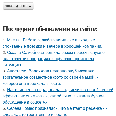
читать дальше →
Последние обновления на сайте:
1.
Мне 33. Работаю, люблю активные выходные,
спонтанные поездки и вечера в хорошей компании.
2.
Оксана Самойлова решила разом пресечь слухи о
пластических операциях и публично прояснила
ситуацию.
3.
Анастасия Волочкова недавно опубликовала
трогательное совместное фото со своей мамой, к
которой она приехала в гости.
4.
Настя ивлеева порадовала подписчиков новой серией
эффектных снимков - и, как обычно, вызвала бурное
обсуждение в соцсетях.
5.
Селена Гомес призналась, что мечтает о ребёнке - и
сделала это трогательно и честно.