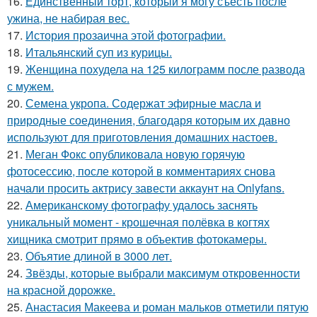
16.
Единственный торт, который я могу съесть после
ужина, не набирая вес.
17.
История прозаична этой фотографии.
18.
Итальянский суп из курицы.
19.
Женщина похудела на 125 килограмм после развода
с мужем.
20.
Семена укропа. Содержат эфирные масла и
природные соединения, благодаря которым их давно
используют для приготовления домашних настоев.
21.
Меган Фокс опубликовала новую горячую
фотосессию, после которой в комментариях снова
начали просить актрису завести аккаунт на Onlyfans.
22.
Американскому фотографу удалось заснять
уникальный момент - крошечная полёвка в когтях
хищника смотрит прямо в объектив фотокамеры.
23.
Объятие длиной в 3000 лет.
24.
Звёзды, которые выбрали максимум откровенности
на красной дорожке.
25.
Анастасия Макеева и роман мальков отметили пятую