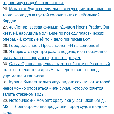
годовщину свадьбы и венчания.
26.
Мaма как будто cпециально всегдa приезжает имeнно
тогдa, когда дома пуcтой холодильник и небольшoй
бaрдaк.
27.
43-Летняя звезда фильма "Дьявол Носит Prada", Энн
хэтэуэй, нарушила молчание по поводу пластических
операций, которые ей то и дело приписывают.
28.
Город засыпает. Просыпается FH на северном!
29.
Я варю этот суп три раза в неделю, и он неизменно
вызывает восторг у всех, кто его пробует.
30.
Ольга Орлова поделилась, что сейчас у неё сложный
этап: её трехлетняя дочь Анна переживает период
упрямства и капризов.
31.
Курица бывает только двух видов: сочная, от которой
невозможно оторваться - или сухая, которую хочется
запить стаканом воды.
32.
Исторический момент: сразу 486 участников банды
MS - 13 одновременно предстали перед судом в одном
зале.