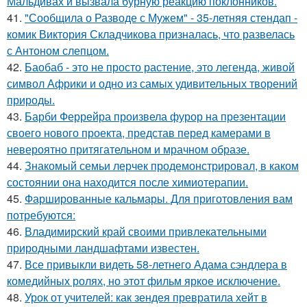
Мальдивах и вызвала бурную реакцию поклонников.
41.
"Сообщила о Разводе с Мужем" - 35-летняя стендап -
комик Виктория Складчикова призналась, что развелась
с Антоном слепцом.
42.
Баобаб - это не просто растение, это легенда, живой
символ Африки и одно из самых удивительных творений
природы.
43.
Барби Феррейра произвела фурор на презентации
своего нового проекта, представ перед камерами в
невероятно притягательном и мрачном образе.
44.
Знакомый семьи лерчек продемонстрировал, в каком
состоянии она находится после химиотерапии.
45.
Фаршированные кальмары. Для приготовления вам
потребуются:
46.
Владимирский край своими привлекательными
природными ландшафтами известен.
47.
Все привыкли видеть 58-летнего Адама сэндлера в
комедийных ролях, но этот фильм яркое исключение.
48.
Урок от учителей: как зендея превратила хейт в