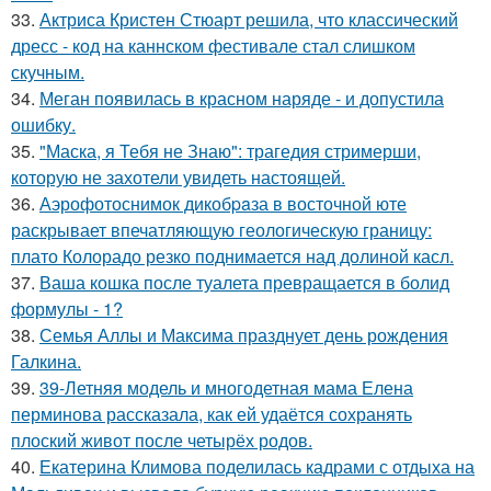
33.
Актриса Кристен Стюарт решила, что классический
дресс - код на каннском фестивале стал слишком
скучным.
34.
Меган появилась в красном наряде - и допустила
ошибку.
35.
"Маска, я Тебя не Знаю": трагедия стримерши,
которую не захотели увидеть настоящей.
36.
Аэрофотоснимок дикобpaза в восточной юте
раскрывает впечатляющую геологическую границу:
плато Колорадо резко поднимается над долиной касл.
37.
Ваша кошка после туалета превращается в болид
формулы - 1?
38.
Семья Аллы и Максима празднует день рождения
Галкина.
39.
39-Летняя модель и многодетная мама Елена
перминова рассказала, как ей удаётся сохранять
плоский живот после четырёх родов.
40.
Екатерина Климова поделилась кадрами с отдыха на