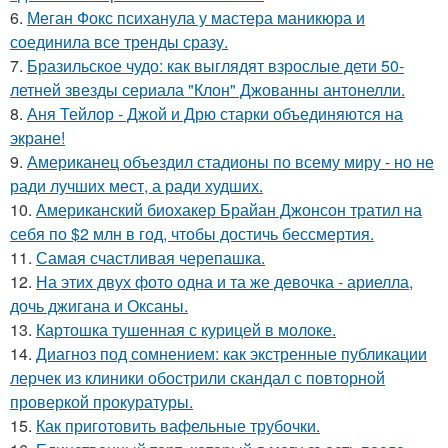
6.
Меган Фокс психанула у мастера маникюра и
соединила все тренды сразу.
7.
Бразильское чудо: как выглядят взрослые дети 50-
летней звезды сериала "Клон" Джованны антонелли.
8.
Аня Тейлор - Джой и Дрю старки объединяются на
экране!
9.
Американец объездил стадионы по всему миру - но не
ради лучших мест, а ради худших.
10.
Американский биохакер Брайан Джонсон тратил на
себя по $2 млн в год, чтобы достичь бессмертия.
11.
Самая счастливая черепашка.
12.
На этих двух фото одна и та же девочка - ариелла,
дочь джигана и Оксаны.
13.
Картошка тушенная с курицей в молоке.
14.
Диагноз под сомнением: как экстренные публикации
лерчек из клиники обострили скандал с повторной
проверкой прокуратуры.
15.
Как приготовить вафельные трубочки.