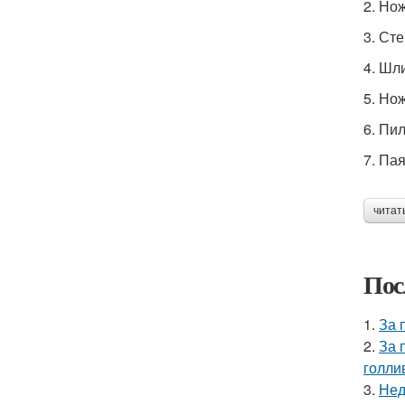
2. Но
3. Ст
4. Шл
5. Но
6. Пи
7. Па
читат
Пос
1.
За 
2.
За 
голли
3.
Нед