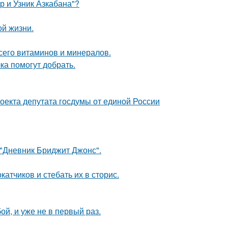
р и Узник Азкабана"?
ой жизни.
сего витаминов и минералов.
ка помогут добрать.
оекта депутата госдумы от единой России
 "Дневник Бриджит Джонс".
тчиков и стебать их в сторис.
й, и уже не в первый раз.