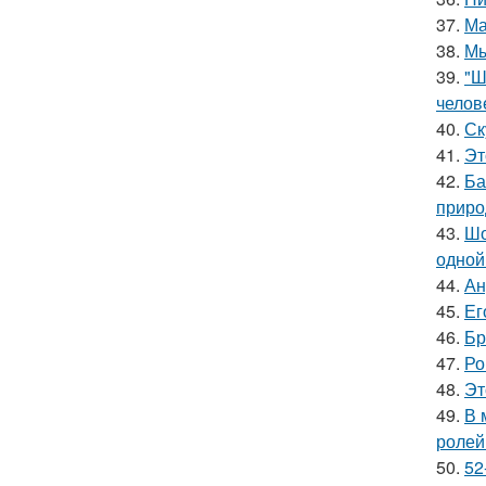
37.
Ма
38.
Мы
39.
"Ш
челов
40.
Ск
41.
Эт
42.
Ба
приро
43.
Шо
одной
44.
Ан
45.
Ег
46.
Бр
47.
Ро
48.
Эт
49.
В 
ролей
50.
52