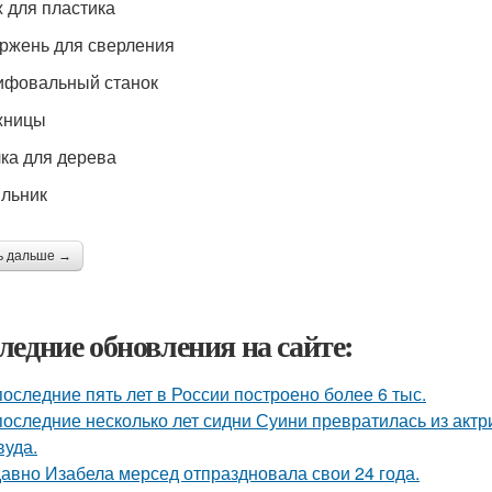
ж для пластика
ержень для сверления
ифовальный станок
жницы
лка для дерева
яльник
ь дальше →
ледние обновления на сайте:
последние пять лет в России построено более 6 тыс.
последние несколько лет сидни Суини превратилась из актр
вуда.
авно Изабела мерсед отпраздновала свои 24 года.