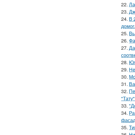
22.
Ла
23.
Дж
24.
В 
домог
25.
Вы
26.
Фа
27.
Да
соотв
28.
Юл
29.
Не
30.
Мо
31.
Ва
32.
Пе
"Тату"
33.
"Д
34.
Ра
фасад
35.
Ти
36.
Ни