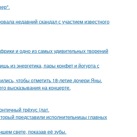
ер".
вала недавний скандал с участием известного
 Африки и одно из самых удивительных творений
ь из энергетика, пары конфет и йогурта с
ись, чтобы отметить 18-летие дочери Яны.
 его высказывания на концерте.
нтичный трёхус (лат.
который представили исполнительницы главных
шем свете, показав её зубы.