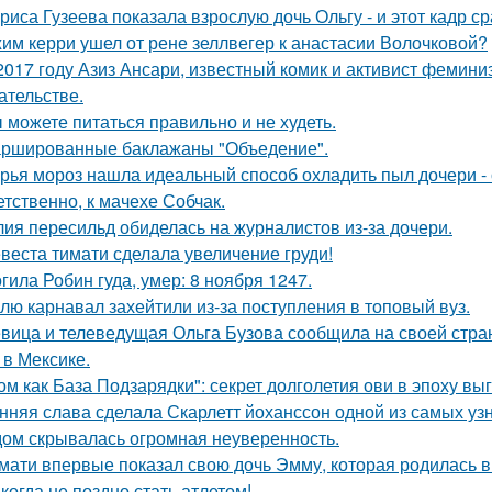
риса Гузеева показала взрослую дочь Ольгу - и этот кадр с
им керри ушел от рене зеллвегер к анастасии Волочковой?
2017 году Азиз Ансари, известный комик и активист фемини
ательстве.
 можете питаться правильно и не худеть.
ршированные баклажаны "Объедение".
рья мороз нашла идеальный способ охладить пыл дочери - 
етственно, к мачехе Собчак.
ия пересильд обиделась на журналистов из-за дочери.
веста тимати сделала увеличение груди!
гила Робин гуда, умер: 8 ноября 1247.
лю карнавал захейтили из-за поступления в топовый вуз.
вица и телеведущая Ольга Бузова сообщила на своей страни
 в Мексике.
ом как База Подзарядки": секрет долголетия ови в эпоху вы
нняя слава сделала Скарлетт йоханссон одной из самых уз
ом скрывалась огромная неуверенность.
мати впервые показал свою дочь Эмму, которая родилась в 
когда не поздно стать атлетом!