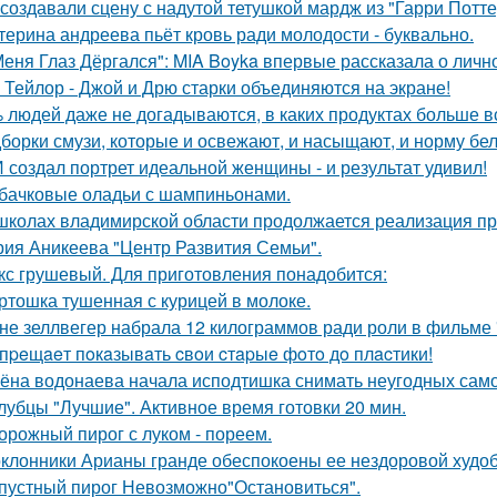
 создавали сцену с надутой тетушкой мардж из "Гарри Потте
терина андреева пьёт кровь ради молодости - буквально.
Меня Глаз Дёргался": MIA Boyka впервые рассказала о личн
 Тейлор - Джой и Дрю старки объединяются на экране!
 людей даже не догадываются, в каких продуктах больше в
борки смузи, которые и освежают, и насыщают, и норму бел
 создал портрет идеальной женщины - и результат удивил!
бачковые оладьи с шампиньонами.
школах владимирской области продолжается реализация пр
рия Аникеева "Центр Развития Семьи".
кс грушевый. Для приготовления понадобится:
ртошка тушенная с курицей в молоке.
не зеллвегер набрала 12 килограммов ради роли в фильме
пpeщaeт пoкaзывaть cвoи cтapыe фoтo дo плacтики!
ёна водонаева начала исподтишка снимать неугодных самока
лубцы "Лучшие". Активное время готовки 20 мин.
орожный пирог с луком - пореем.
клонники Арианы гранде обеспокоены ее нездоровой худобо
пустный пирог Невозможно"Остановиться".