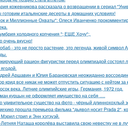
рия кожевникова рассказала о возвращении в сериал "Унив
 готовим итальянские десерты в домашних условиях!
ок и Миллионные Охваты": Олеся Иванченко прокомментиро
ека.
умбрия холодного копчения "; ЕЩЕ Хочу";.
о очень вкусно!
обаб - это не просто растение, это легенда, живой символ
ды.
кирующий рацион фигуристки перед олимпиадой состоял лиш
 ягодой.
дрей Аршавин и Юлия Барановская неожиданно воссоединил
ор крид все никак не может отпустить ситуацию с хейтом за
осок века. Летние олимпийские игры, Германия, 1972 год.
ман курцын не оформляет имущество на себя ….
о удивительное существо на фото - чёрный длиннохохлый зо
мехико прошла премьера фильма "дьявол носит Prada 2", 
 Мэрил стрип и Энн хэтэуэй.
-Летняя Наташа королёва выставила свою невестку не в луч