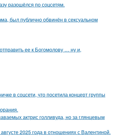
разу разошёлся по соцсетям.
зма, был публично обвинён в сексуальном
отправить ее к Богомолову … ну и,
чке в соцсети, что посетила концерт группы
горания.
наваемых актрис голливуда, но за глянцевым
августе 2025 года в отношениях с Валентиной.