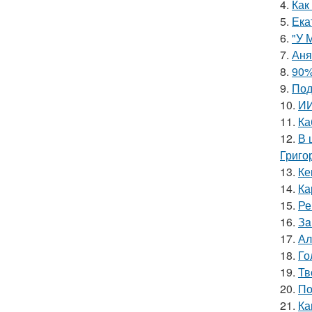
4.
Как
5.
Ека
6.
"У 
7.
Аня
8.
90%
9.
Под
10.
ИИ
11.
Ка
12.
В 
Григо
13.
Ке
14.
Ка
15.
Ре
16.
Зa
17.
Ал
18.
Го
19.
Тв
20.
По
21.
Ка