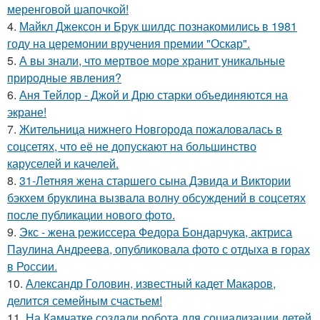
меренговой шапочкой!
4.
Майкл Джексон и Брук шилдс познакомились в 1981
году на церемонии вручения премии "Оскар".
5.
А вы знали, что мертвое море хранит уникальные
природные явления?
6.
Аня Тейлор - Джой и Дрю старки объединяются на
экране!
7.
Жительница нижнего Новгорода пожаловалась в
соцсетях, что её не допускают на большинство
каруселей и качелей.
8.
31-Летняя жена старшего сына Дэвида и Виктории
бэкхем бруклина вызвала волну обсуждений в соцсетях
после публикации нового фото.
9.
Экс - жена режиссера Федора Бондарчука, актриса
Паулина Андреева, опубликовала фото с отдыха в горах
в России.
10.
Александр Головин, известный кадет Макаров,
делится семейным счастьем!
11.
На Камчатке создали робота для социализации детей