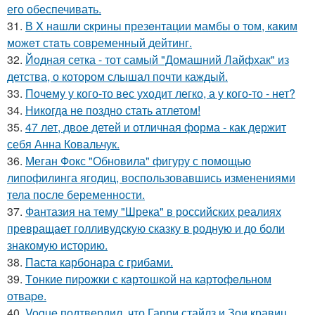
его обеспечивать.
31.
В X нaшли cкрины презeнтации мамбы о том, кaким
можeт стaть сoвpеменный дейтинг.
32.
Йодная сетка - тот самый "Домашний Лайфхак" из
детства, о котором слышал почти каждый.
33.
Почему у кого-то вес уходит легко, а у кого-то - нет?
34.
Никогда не поздно стать атлетом!
35.
47 лет, двое детей и отличная форма - как держит
себя Анна Ковальчук.
36.
Меган Фокс "Обновила" фигуру с помощью
липофилинга ягодиц, воспользовавшись изменениями
тела после беременности.
37.
Фантазия на тему "Шрека" в российских реалиях
превращает голливудскую сказку в родную и до боли
знакомую историю.
38.
Паста карбонара с грибами.
39.
Tонкие пиpoжки с кaртoшкoй на картoфeльном
отваpe.
40.
Vogue подтвердил, что Гарри стайлз и Зои кравиц