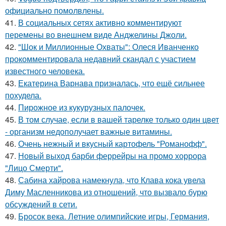
официально помолвлены.
41.
В социальных сетях активно комментируют
перемены во внешнем виде Анджелины Джоли.
42.
"Шок и Миллионные Охваты": Олеся Иванченко
прокомментировала недавний скандал с участием
известного человека.
43.
Екатерина Варнава призналась, что ещё сильнее
похудела.
44.
Пирожное из кукурузных палочек.
45.
В том случае, если в вашей тарелке только один цвет
- организм недополучает важные витамины.
46.
Очень нежный и вкусный картофель "Романофф".
47.
Новый выход барби феррейры на промо хоррора
"Лицо Смерти".
48.
Сабина хайрова намекнула, что Клава кока увела
Диму Масленникова из отношений, что вызвало бурю
обсуждений в сети.
49.
Бросок века. Летние олимпийские игры, Германия,