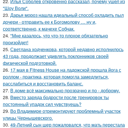
22.
Илья Соболев откровенно рассказал, почему ушел из
"Шоу Воли".
23.
Дарья мороз нашла идеальный способ охладить пыл
дочери - отправить ее к Богомолову … ну и,
соответственно, к мачехе Собчак.
24.
"Мне казалось, что что-то плохое обязательно
произойдет!
25.
Светлана ходченкова, которой недавно исполнилось
43 года, продолжает удивлять поклонников своей
физической подготовкой.
26.
17 мая в Fitness House на ладожской прошла йога с
роллом - практика, которая помогла замедлиться,
расслабиться и восстановить баланс.
27.
В доме всё максимально прозрачно и по - доброму.
28.
Вместо заряда бодрости после тренировок ты
постоянный упадок сил чувствуешь?
29.
Во Владимире отремонтируют проблемный участок
улицы Чернышевского.
30.
49-Летний сын шер пожаловался, что мать перестала