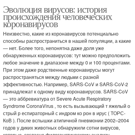
Эволюция вирусов: история
происхождения человеческих
коронавирусов
Неизвестно, какие из коронавирусов потенциально
способны распространиться в нашей популяции, а какие
— нет. Более того, непонятна даже доля уже
обнаруженных коронавирусов: тут можно предположить
любое значение в диапазоне между 0 и 100 процентами.
При этом даже родственные коронавирусы могут
распространяться между людьми с разной
эффективностью. Например, SARS-CoV и SARS-CoV-2
принадлежат к одному виду коронавирусов. SARS-CoV
— это аббревиатура от Severe Acute Respiratory
Syndrome CоronaVirus , то есть вызывающий т яжелый о
стрый р еспираторный с индром ко рон в ирус ( ТОРС-
КоВ ). После вспышки атипичной пневмонии 2002–2004
годов у диких животных обнаружили сотни вирусов,
которые, согласно филогенетическому анализу,