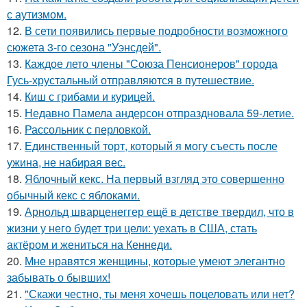
с аутизмом.
12.
В сети появились первые подробности возможного
сюжета 3-го сезона "Уэнсдей".
13.
Каждое лето члены "Союза Пенсионеров" города
Гусь-хрустальный отправляются в путешествие.
14.
Киш с грибами и курицей.
15.
Недавно Памела андерсон отпраздновала 59-летие.
16.
Рассольник с перловкой.
17.
Единственный торт, который я могу съесть после
ужина, не набирая вес.
18.
Яблочный кекс. На первый взгляд это совершенно
обычный кекс с яблоками.
19.
Арнольд шварценеггер ещё в детстве твердил, что в
жизни у него будет три цели: уехать в США, стать
актёром и жениться на Кеннеди.
20.
Мне нравятся женщины, которые умеют элегантно
забывать о бывших!
21.
"Скажи честно, ты меня хочешь поцеловать или нет?