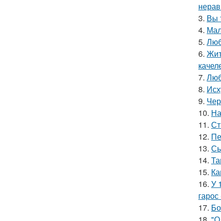
нерав
3.
Вы 
4.
Мал
5.
Люб
6.
Жит
качел
7.
Люб
8.
Исх
9.
Чер
10.
На
11.
Ст
12.
Пе
13.
Сы
14.
Та
15.
Ка
16.
У 
гарос 
17.
Бо
18.
"О