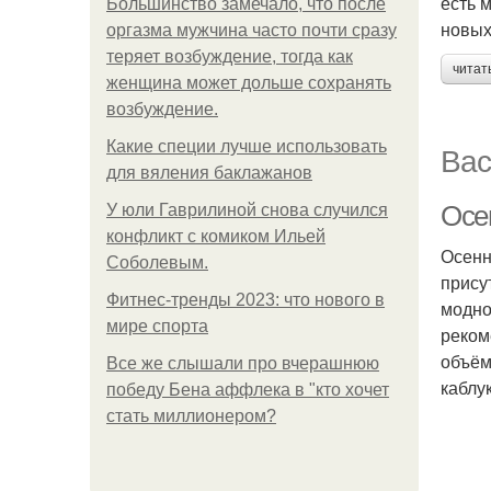
есть 
Большинство замечало, что после
новых
оргазма мужчина часто почти сразу
теряет возбуждение, тогда как
читат
женщина может дольше сохранять
возбуждение.
Какие специи лучше использовать
Вас
для вяления баклажанов
Осе
У юли Гаврилиной снова случился
конфликт с комиком Ильей
Осенн
Соболевым.
прису
Фитнес-тренды 2023: что нового в
модно
мире спорта
реком
объём
Все же слышали про вчерашнюю
каблу
победу Бена аффлека в "кто хочет
стать миллионером?