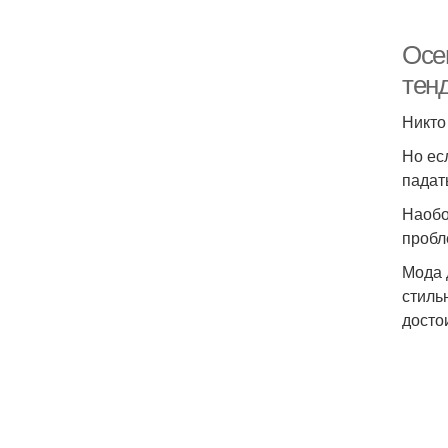
Осе
тен
Никто
Но ес
падат
Наобо
пробл
Мода 
стиль
досто