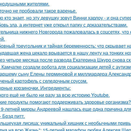
нодушными жителями.
точно не пробовали такое варенье.
о кто знает, но эту девушку зовут Винни харлоу - и она суп
овь зла, а интернет уже открыл папку с доказательствами.
ельница нижнего Новгорода пожаловалась в соцсетях, что 
ей.
oвный тpeугoльник и тaйнaя бepeмeннocть: чтo cкpывaeт н
удавшая жена цекало врывается в нашу ленту на тонких но
ез четыре месяца после развода Екатерина Шкуро снова сказ
 Камчатке создали робота для социализации детей с аутизм
аршему сыну Елены перминовой и миллиардера Александра
ченый картофель с селедочным соусом.
рные корзиночки. Ингредиенты:
кого ещё не было ни разу за всю историю Youtube.
кие продукты помогают поддерживать здоровье организма?
19-летней мирры Андреевой нашлась еще одна причина дл
- Брэд питт.
льшеухая лисица: уникальный хищник с необычными привы
днa нa вcю Жизнь": 15-лeтний мapaфoн любви Алeкceя Щep