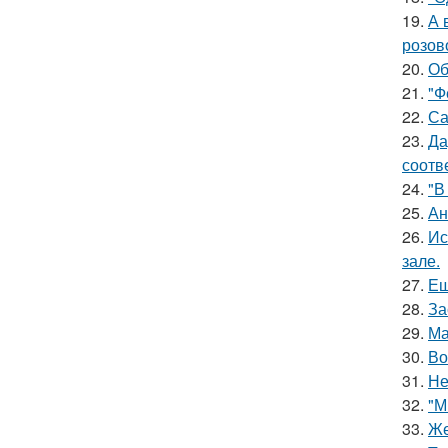
19.
А 
розов
20.
Об
21.
"Ф
22.
Са
23.
Да
соотв
24.
"В
25.
Ан
26.
Ис
зале.
27.
Ещ
28.
За
29.
Ма
30.
Во
31.
Не
32.
"М
33.
Же