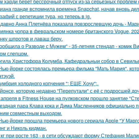
м харди берет бессрочный отпуск из-за серьезных проблем 
иана гранде вспомнила времена Snapchat, начав вновь де
рафий с репетиции тура, но теперь в ig.
давно Анна Плетнёва показала повзрослевшую дочь - Мари
иянка чопра в февральском номере британского Vogue, 202
нку шпротов и лаваш беру.
ообщила о Разводе с Мужем" - 35-летняя стендап - комик В
ом слепцом.
гила Христофора Колумба, Кафедральныи собор в Севилье
Нью-йорке состоялась премьера фильма "Мать Мария", кот
этэуэй.
умбрия холодного копчения "; ЕЩЕ Хочу";.
йонсе, которую недавно "Перепутали" с её с подросшей до
 апреля в Fitness House на пулковском прошло занятие "Ст
ездная пара Клава кока и Дима Масленников официально п
ним совместным выходом.
Нью-йорке прошла премьера нового сериала Apple "У Марго
нг и Николь кидман.
 кг при росте 163 - в сети обсуждают форму Стефания Мали