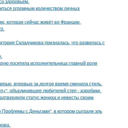
со здоровьем.
литься огромным количеством личных
ю, которая сейчас живёт во Франции.
3.
иктория Складчикова призналась, что развелась с
.
орую посетила исполнительница главной роли
черью, впервые за долгое время сменила стиль.
еп+", объединившее любителей степ - аэробики.
одтвердили статус жениха и невесты своим
 Проблемы с Деньгами", в котором сыграли эль
кова.