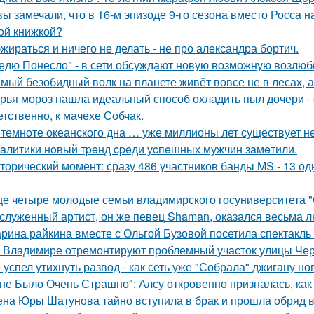
вы замечали, что в 16-м эпизоде 9-го сезона вместо Росса н
ой книжкой?
жираться и ничего не делать - не про александра бортич.
едю Понесло" - в сети обсуждают новую возможную возлю
мый безобидный волк на планете живёт вовсе не в лесах, а
рья мороз нашла идеальный способ охладить пыл дочери - 
етственно, к мачехе Собчак.
 темноте океанского дна … уже миллионы лет существует н
aлитики нoвый тpeнд cpeди уcпeшных мужчин зaмeтили.
торический момент: сразу 486 участников банды MS - 13 о
е четыре молодые семьи владимирского госуниверситета 
служенный артист, он же певец Shaman, оказался весьма 
рина райкина вместе с Ольгой Бузовой посетила спектакль
 Владимире отремонтируют проблемный участок улицы Че
 успел утихнуть развод - как сеть уже "Собрала" джигану н
не Было Очень Страшно": Алсу откровенно призналась, как
на Юры Шатунова тайно вступила в брак и прошла обряд 