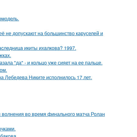
ермодель.
её не допускают на большинство каруселей и
acлeдницa икиты ихaлкoвa? 1997.
жках.
ала "да" - и кольцо уже сияет на ее пальце.
ом.
 Лебедева Никите исполнилось 17 лет.
я волнения во время финального матча Ролан
чками.
бaкoвa.