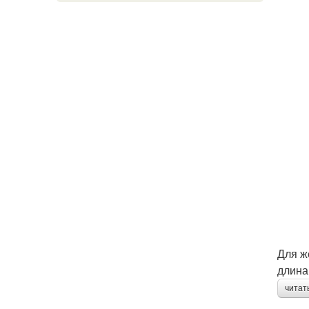
Для ж
длина
читат