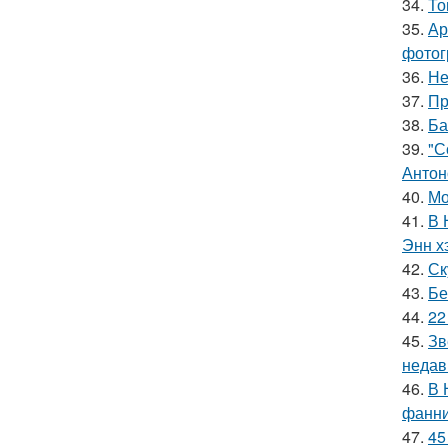
34.
То
35.
Ар
фотог
36.
Не
37.
Пр
38.
Ба
39.
"С
Антон
40.
Мо
41.
В 
Энн х
42.
Ск
43.
Бе
44.
22
45.
Зв
недав
46.
В 
фанни
47.
45