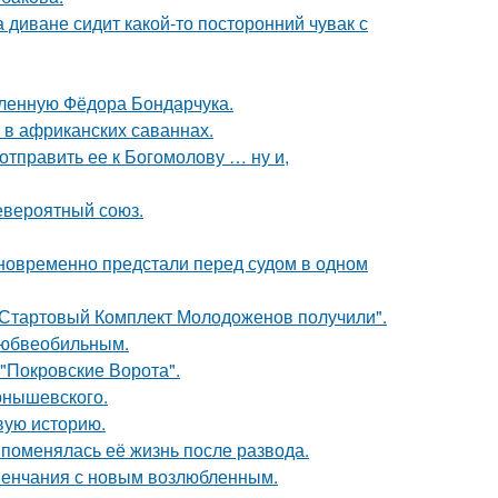
а диване сидит какой-то посторонний чувак с
бленную Фёдора Бондарчука.
 в африканских саваннах.
отправить ее к Богомолову … ну и,
евероятный союз.
дновременно предстали перед судом в одном
"Стартовый Комплект Молодоженов получили".
любвеобильным.
 "Покровские Ворота".
рнышевского.
овую историю.
 поменялась её жизнь после развода.
венчания с новым возлюбленным.