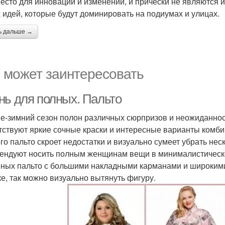
место для инноваций и изменений, и причёски не являются
 идей, которые будут доминировать на подиумах и улицах.
ь дальше →
 может заинтересовать
нь для полных. Пальто
е-зимний сезон полон различных сюрпризов и неожиданнос
тствуют яркие сочные краски и интересные варианты комб
го пальто скроет недостатки и визуально сумеет убрать не
ендуют носить полным женщинам вещи в минималистическо
ных пальто с большими накладными карманами и широкими 
ке, так можно визуально вытянуть фигуру.