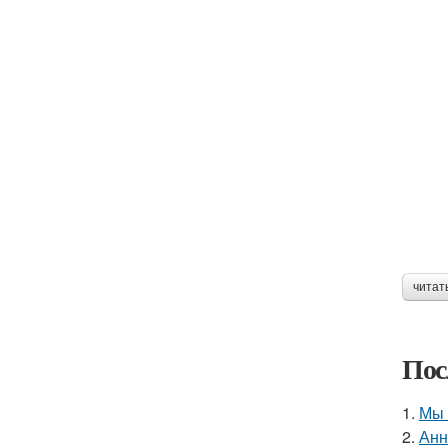
читат
Пос
1.
Мы 
2.
Анн