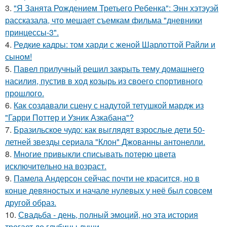
3.
"Я Занята Рождением Третьего Ребенка": Энн хэтэуэй
рассказала, что мешает съемкам фильма "дневники
принцессы-3".
4.
Редкие кадры: том харди с женой Шарлоттой Райли и
сыном!
5.
Павел прилучный решил закрыть тему домашнего
насилия, пустив в ход козырь из своего спортивного
прошлого.
6.
Как создавали сцену с надутой тетушкой мардж из
"Гарри Поттер и Узник Азкабана"?
7.
Бразильское чудо: как выглядят взрослые дети 50-
летней звезды сериала "Клон" Джованны антонелли.
8.
Многие привыкли списывать потерю цвета
исключительно на возраст.
9.
Памела Андерсон сейчас почти не красится, но в
конце девяностых и начале нулевых у неё был совсем
другой образ.
10.
Свадьба - день, полный эмоций, но эта история
трогает до глубины души.