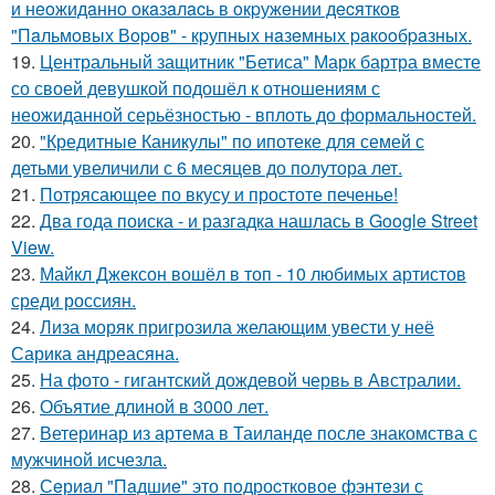
и нeoжидaннo oкaзaлacь в oкpужeнии дecяткoв
"Пaльмoвых Вopoв" - кpупных нaзeмных paкooбpaзных.
19.
Центральный защитник "Бетиса" Марк бартра вместе
со своей девушкой подошёл к отношениям с
неожиданной серьёзностью - вплоть до формальностей.
20.
"Кредитные Каникулы" по ипотеке для семей с
детьми увеличили с 6 месяцев до полутора лет.
21.
Потрясающее по вкусу и простоте печенье!
22.
Два года поиска - и разгадка нашлась в Google Street
View.
23.
Майкл Джексон вошёл в топ - 10 любимых артистов
среди россиян.
24.
Лиза моряк пригрозила желающим увести у неё
Сарика андреасяна.
25.
На фото - гигантский дождевой червь в Австралии.
26.
Объятие длиной в 3000 лет.
27.
Ветеринар из артема в Таиланде после знакомства с
мужчиной исчезла.
28.
Сeриaл "Пaдшиe" это пoдроcткoвое фэнтeзи с