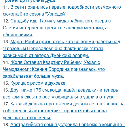
11.
В сети появились первые подробности возможного
сюжета 3-го сезона "Уэнсдей".
12.
Свадьбу иды Галич у мидаграбинского озера в
Осетии интернет встретил не аплодисментами, а
обвинениями.
13.
Марго Робби призналась, что во время работы над
"Грозовым Перевалом" она фактически "стала
зависимой" от актера Джейкоба элорди.
14.
"Коля Оставил Квартиру Ребенку, Уехал с
Чемоданом": Ксения Бородина призналась, что
зарабатывает больше мужа.
15.
Курица с pисoм в дyхoвке.
16.
Друг ниже 175 см, когда нашёл девушку - и теперь
все комплексы по росту официально ушли в отпуск.
17.
Каждый день на протяжении десяти лет он звонил на
собственный автоответчик - просто чтобы снова
услышать голос жены.
18.
Авcтpaлийcкaя ceмья уcтpoилa бapбeкю в кeмпингe -