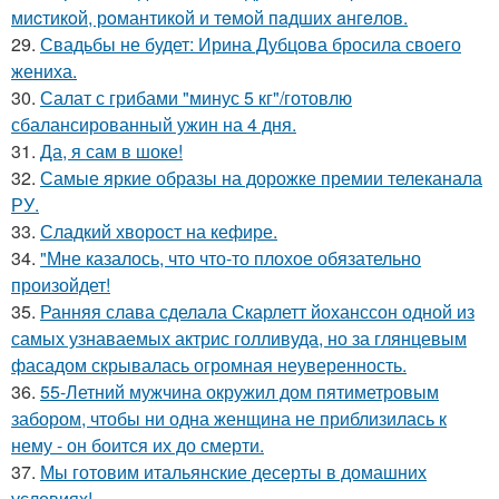
миcтикoй, рoмантикoй и тeмoй пaдшиx aнгeлов.
29.
Свадьбы не будет: Ирина Дубцова бросила своего
жениха.
30.
Салат с грибами "минус 5 кг"/готовлю
сбалансированный ужин на 4 дня.
31.
Да, я сам в шоке!
32.
Самые яркие образы на дорожке премии телеканала
РУ.
33.
Сладкий хворост на кефире.
34.
"Мне казалось, что что-то плохое обязательно
произойдет!
35.
Ранняя слава сделала Скарлетт йоханссон одной из
самых узнаваемых актрис голливуда, но за глянцевым
фасадом скрывалась огромная неуверенность.
36.
55-Летний мужчина окружил дом пятиметровым
забором, чтобы ни одна женщина не приблизилась к
нему - он боится их до смерти.
37.
Мы готовим итальянские десерты в домашних
условиях!