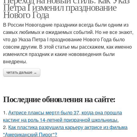
Петра I изменил празднование
Нового Года
В России Новогодние праздники всегда были одним из
самых любимых и ожидаемых событий. Но не все знают,
что до Указа Петра I празднование Нового Года было
совсем другим. В этой статье мы расскажем, как именно
изменился праздник и какие нововведения были
внедрены.
читать дальше →
Последние обновления на сайте:
1.
Актрисе плаксы мертл было 37, когда она прошла
кастинг на роль 14-летней призрачной школьницы.
2.
Как пластика разрушила карьеру актрисе из фильма
"Американский Пирог"?