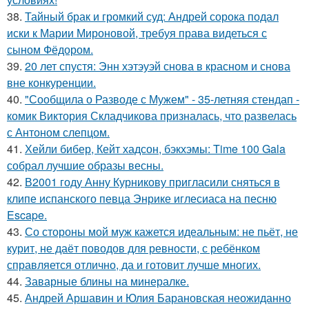
38.
Тайный брак и громкий суд: Андрей сорока подал
иски к Марии Мироновой, требуя права видеться с
сыном Фёдором.
39.
20 лет спустя: Энн хэтэуэй снова в красном и снова
вне конкуренции.
40.
"Сообщила о Разводе с Мужем" - 35-летняя стендап -
комик Виктория Складчикова призналась, что развелась
с Антоном слепцом.
41.
Хейли бибер, Кейт хадсон, бэкхэмы: Time 100 Gala
собрал лучшие образы весны.
42.
В2001 году Анну Курникову пригласили сняться в
клипе испанского певца Энрике иглесиаса на песню
Escape.
43.
Со стороны мой муж кажется идеальным: не пьёт, не
курит, не даёт поводов для ревности, с ребёнком
справляется отлично, да и готовит лучше многих.
44.
Заварные блины на минералке.
45.
Андрей Аршавин и Юлия Барановская неожиданно