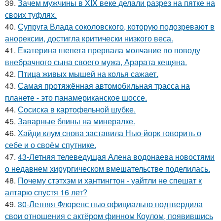
39.
Зачем мужчины в XIX веке делали разрез на пятке на
своих туфлях.
40.
Супруга Влада соколовского, которую подозревают в
анорексии, достигла критически низкого веса.
41.
Екатерина шепета прервала молчание по поводу
внебрачного сына своего мужа, Арарата кещяна.
42.
Птица живых мышей на колья сажает.
43.
Самая протяжённая автомобильная трасса на
планете - это панамериканское шоссе.
44.
Сосиска в картофельной шубке.
45.
Заварные блины на минералке.
46.
Хайди клум снова заставила Нью-йорк говорить о
себе и о своём спутнике.
47.
43-Летняя телеведущая Алена водонаева новостями
о недавнем хирургическом вмешательстве поделилась.
48.
Почему стэтхэм и хантингтон - уайтли не спешат к
алтарю спустя 16 лет?
49.
30-Летняя Флоренс пью официально подтвердила
свои отношения с актёром финном Коулом, появившись