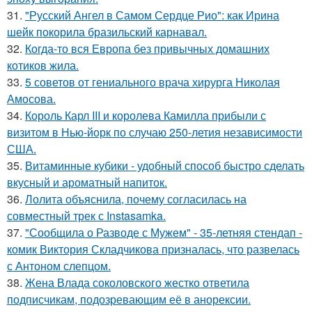
31.
"Русский Ангел в Самом Сердце Рио": как Ирина
шейк покорила бразильский карнавал.
32.
Когда-то вся Европа без привычных домашних
котиков жила.
33.
5 советов от гениального врача хирурга Николая
Амосова.
34.
Король Карл III и королева Камилла прибыли с
визитом в Нью-йорк по случаю 250-летия независимости
США.
35.
Витаминные кубики - удобный способ быстро сделать
вкусный и ароматный напиток.
36.
Лолита объяснила, почему согласилась на
совместный трек с Instasamka.
37.
"Сообщила о Разводе с Мужем" - 35-летняя стендап -
комик Виктория Складчикова призналась, что развелась
с Антоном слепцом.
38.
Жена Влада соколовского жестко ответила
подписчикам, подозревающим её в анорексии.