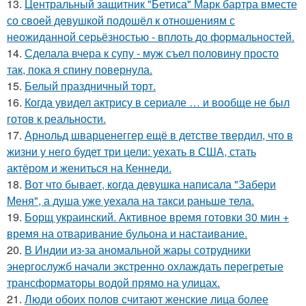
13.
Центральный защитник "Бетиса" Марк бартра вместе
со своей девушкой подошёл к отношениям с
неожиданной серьёзностью - вплоть до формальностей.
14.
Сделала вчера к супу - муж съел половину просто
так, пока я спину повернула.
15.
Белый праздничный торт.
16.
Когда увидел актрису в сериале … и вообще не был
готов к реальности.
17.
Арнольд шварценеггер ещё в детстве твердил, что в
жизни у него будет три цели: уехать в США, стать
актёром и жениться на Кеннеди.
18.
Вот что бывает, когда девушка написала "Забери
Меня", а душа уже уехала на такси раньше тела.
19.
Борщ украинский. Активное время готовки 30 мин +
время на отваривание бульона и настаивание.
20.
В Индии из-за аномальной жары сотрудники
энергослужб начали экстренно охлаждать перегретые
трансформаторы водой прямо на улицах.
21.
Люди обоих полов считают женские лица более