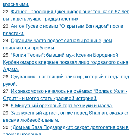
красивыми.
22.
Фитнес - эволюция Дженнифер энистон: как в 57 лет
выглядеть лучше тридцатилетних.
23.
Антон Гусев с новым "Открытым Взглядом" после
пластики.
24.
Организм часто подаёт сигналы раньше, чем
появляются проблемы.
25.
"Копия Теоны": бывший муж Ксении Бородиной
Курбан омаров впервые показал лицо годовалого сына
Адама.
26.
Одуванчик - настоящий эликсир, который всегда под
рукой.
27.
Их знакомство началось на съёмках "Волка с Уолл -
Стрит" - и могло стать красивой историей.
28.
5-Минутный ореховый торт без муки и масла.
29.
Заслуженный артист, он же певец Shaman, оказался
весьма любвеобильным.
30.
"Дом как База Подзарядки": секрет долголетия ови в
эпоху выгорания.