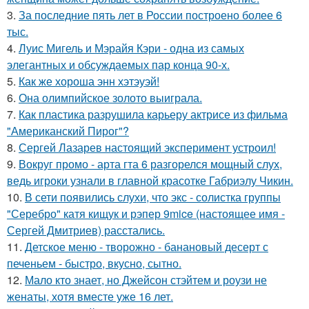
3.
За последние пять лет в России построено более 6
тыс.
4.
Луис Мигель и Мэрайя Кэри - одна из самых
элегантных и обсуждаемых пар конца 90-х.
5.
Как же хороша энн хэтэуэй!
6.
Она олимпийское золото выиграла.
7.
Как пластика разрушила карьеру актрисе из фильма
"Американский Пирог"?
8.
Сергей Лазарев настоящий эксперимент устроил!
9.
Вокруг промо - арта гта 6 разгорелся мощный слух,
ведь игроки узнали в главной красотке Габриэлу Чикин.
10.
В сети появились слухи, что экс - солистка группы
"Серебро" катя кищук и рэпер 9mice (настоящее имя -
Сергей Дмитриев) расстались.
11.
Детское меню - творожно - банановый десерт с
печеньем - быстро, вкусно, сытно.
12.
Мало кто знает, но Джейсон стэйтем и роузи не
женаты, хотя вместе уже 16 лет.