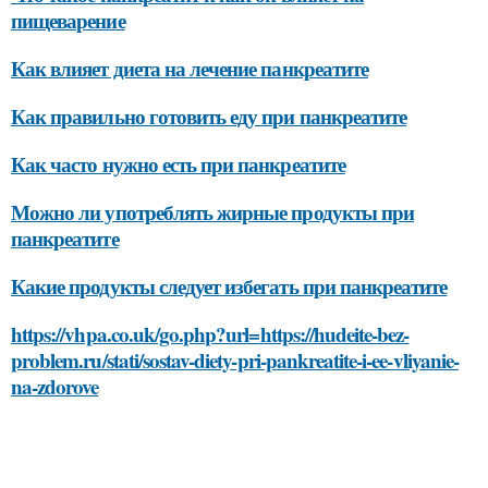
пищеварение
Как влияет диета на лечение панкреатите
Как правильно готовить еду при панкреатите
Как часто нужно есть при панкреатите
Можно ли употреблять жирные продукты при
панкреатите
Какие продукты следует избегать при панкреатите
https://vhpa.co.uk/go.php?url=https://hudeite-bez-
problem.ru/stati/sostav-diety-pri-pankreatite-i-ee-vliyanie-
na-zdorove