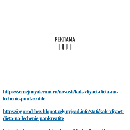
https://semejnayaferma.ru/novosti/kak-vliyaet-dieta-na-
lechenie-pankreatite
https://ogorod-bez-hlopot.zelynyjsad.info/stati/kak-vliyaet-
dieta-na-lechenie-pankreatite