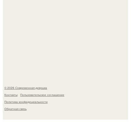
Настя ивлеева порадовала подписчиков новой серией
эффектных снимков - и, как обычно, вызвала бурное
обсуждение в соцсетях.
© 2026 Современная девушка
Контакты
Пользовательское соглашение
Политика конфидециальности
Обратная связь