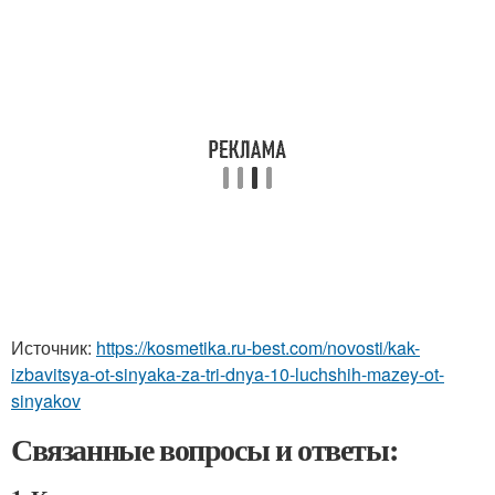
Источник:
https://kosmetika.ru-best.com/novosti/kak-
izbavitsya-ot-sinyaka-za-tri-dnya-10-luchshih-mazey-ot-
sinyakov
Связанные вопросы и ответы: