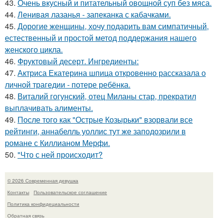
43.
Очень вкусный и питательный овощной суп без мяса.
44.
Ленивая лазанья - запеканка с кабачками.
45.
Дорогие женщины, хочу подарить вам симпатичный,
естественный и простой метод поддержания нашего
женского цикла.
46.
Фруктовый десерт. Ингредиенты:
47.
Актриса Екатерина шпица откровенно рассказала о
личной трагедии - потере ребёнка.
48.
Виталий гогунский, отец Миланы стар, прекратил
выплачивать алименты.
49.
После того как "Острые Козырьки" взорвали все
рейтинги, аннабелль уоллис тут же заподозрили в
романе с Киллианом Мерфи.
50.
"Что с ней происходит?
© 2026 Современная девушка
Контакты
Пользовательское соглашение
Политика конфидециальности
Обратная связь