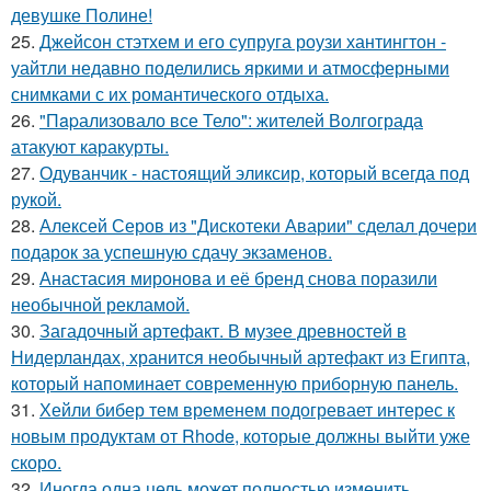
девушке Полине!
25.
Джейсон стэтхем и его супруга роузи хантингтон -
уайтли недавно поделились яркими и атмосферными
снимками с их романтического отдыха.
26.
"Пapализовало все Тело": жителей Волгограда
атакуют каракурты.
27.
Одуванчик - настоящий эликсир, который всегда под
рукой.
28.
Алексей Серов из "Дискотеки Аварии" сделал дочери
подарок за успешную сдачу экзаменов.
29.
Анастасия миронова и её бренд снова поразили
необычной рекламой.
30.
Загадочный артефакт. В музее древностей в
Нидерландах, хранится необычный артефакт из Египта,
который напоминает современную приборную панель.
31.
Хейли бибер тем временем подогревает интерес к
новым продуктам от Rhode, которые должны выйти уже
скоро.
32.
Иногда одна цель может полностью изменить