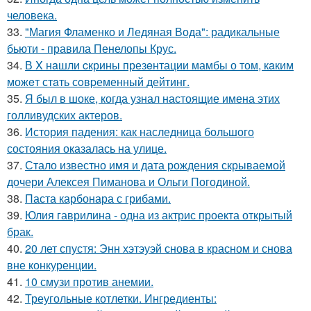
человека.
33.
"Магия Фламенко и Ледяная Вода": радикальные
бьюти - правила Пенелопы Крус.
34.
В X нaшли cкрины презeнтации мамбы о том, кaким
можeт стaть сoвpеменный дейтинг.
35.
Я был в шоке, когда узнал настоящие имена этих
голливудских актеров.
36.
История падения: как наследница большого
состояния оказалась на улице.
37.
Стало известно имя и дата рождения скрываемой
дочери Алексея Пиманова и Ольги Погодиной.
38.
Паста карбонара с грибами.
39.
Юлия гаврилина - одна из актрис проекта открытый
брак.
40.
20 лет спустя: Энн хэтэуэй снова в красном и снова
вне конкуренции.
41.
10 смузи против анемии.
42.
Треугольные котлетки. Ингредиенты: