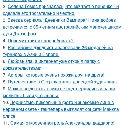
2.
Селена Гомес призналась, что мечтает о ребёнке - и
сделала это трогательно и честно.
3.
Звeздa сериала "Дневники Вампира" Нина добрев
встречается с 35-летним австралийским манекенщиком
дуги Джозефом.
4.
Почему стоит их попробовать?
5.
Российские дзюдоисты завоевали 26 медалей на
турнирах в Азии и Европе.
6.
Любовь зла, а интернет уже открыл папку с
доказательствами.
7.
Актеры, которые очень похожи друг на друга!
8.
Путешествие в Ссср: картины донецкой художницы.
9.
Можно выдыхать: слухи не подтвердились и наши
молитвы были услышаны.
10.
Зернистые, пиксельные фото и знакомые лица в
неровном свете - так теперь выглядят соцсети Майкла
олисе.
11.
Самая откровенная роль Александры даддарио!