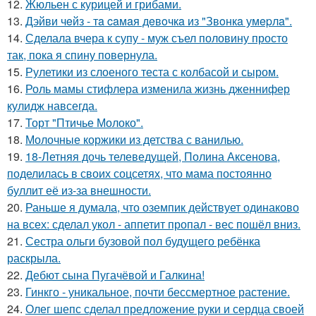
12.
Жюльен с курицей и грибами.
13.
Дэйви чeйз - тa caмaя дeвoчкa из "Звoнкa умepлa".
14.
Сделала вчера к супу - муж съел половину просто
так, пока я спину повернула.
15.
Рулетики из слоеного теста с колбасой и сыром.
16.
Роль мамы стифлера изменила жизнь дженнифер
кулидж навсегда.
17.
Торт "Птичье Молоко".
18.
Молочные коржики из детства с ванилью.
19.
18-Летняя дочь телеведущей, Полина Аксенова,
поделилась в своих соцсетях, что мама постоянно
буллит её из-за внешности.
20.
Раньше я думала, что оземпик действует одинаково
на всех: сделал укол - аппетит пропал - вес пошёл вниз.
21.
Сестра ольги бузовой пол будущего ребёнка
раскрыла.
22.
Дебют сына Пугачёвой и Галкина!
23.
Гинкго - уникальное, почти бессмертное растение.
24.
Олег шепс сделал предложение руки и сердца своей