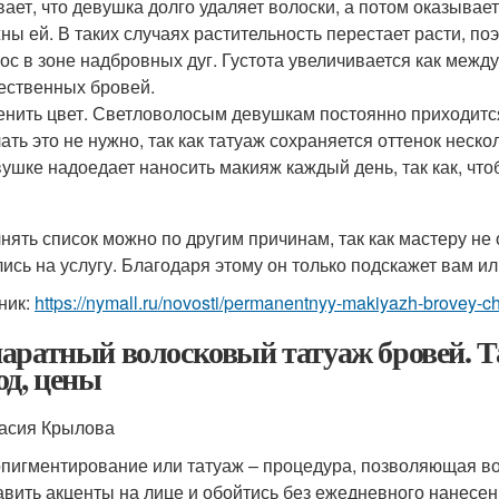
ает, что девушка долго удаляет волоски, а потом оказывае
ны ей. В таких случаях растительность перестает расти, по
ос в зоне надбровных дуг. Густота увеличивается как межд
ественных бровей.
нить цвет. Светловолосым девушкам постоянно приходится
ать это не нужно, так как татуаж сохраняется оттенок нескол
ушке надоедает наносить макияж каждый день, так как, что
нять список можно по другим причинам, так как мастеру не
ись на услугу. Благодаря этому он только подскажет вам ил
ник:
https://nymall.ru/novosti/permanentnyy-makiyazh-brovey-
аратный волосковый татуаж бровей. Т
од, цены
асия Крылова
пигментирование или татуаж – процедура, позволяющая во
авить акценты на лице и обойтись без ежедневного нанесе