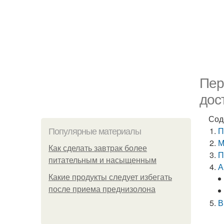
Пер
дос
Сод
П
Популярные материалы
М
Как сделать завтрак более
П
питательным и насыщенным
А
Какие продукты следует избегать
после приема преднизолона
В