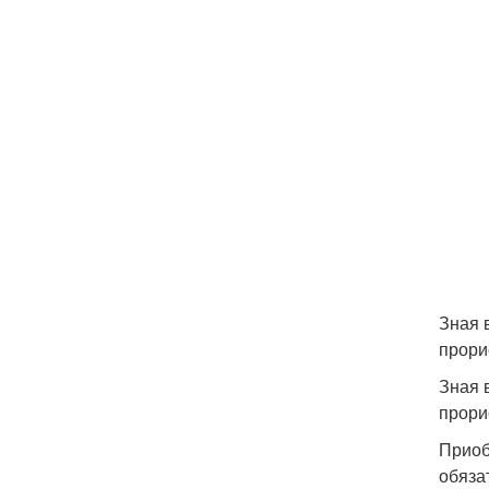
Зная 
прори
Зная 
прори
Приоб
обяза