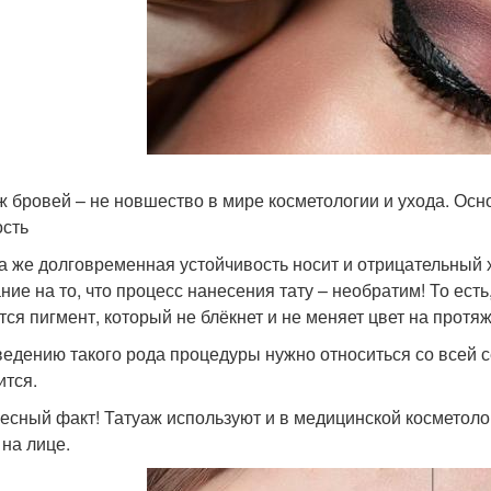
ж бровей – не новшество в мире косметологии и ухода. Осн
ость
та же долговременная устойчивость носит и отрицательный х
ние на то, что процесс нанесения тату – необратим! То ест
тся пигмент, который не блёкнет и не меняет цвет на протяж
ведению такого рода процедуры нужно относиться со всей с
ится.
есный факт! Татуаж используют и в медицинской косметол
 на лице.