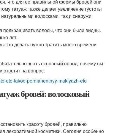
тся, что для ее правильной формы бровей они
этому татуаж также делает увеличение густоты
у натуральными волосками, так и снаружи
 подкрашивать волосы, что они были видны.
ько лет.
бы это делать нужно тратить много времени.
 обязательно знать основный повод, почему вы
и ответит на вопрос.
chto-eto-takoe-permanentnyy-makiyazh-eto
атуаж бровей: волосковый
сстановить красоту бровей, правильно
ния декоративной косметики. Сегодня особенно