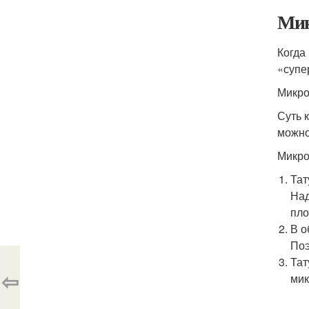
Мик
Когда
«супе
Микро
Суть 
можно
Микро
Тат
Над
пло
В о
Поэ
Тат
⇦
мик