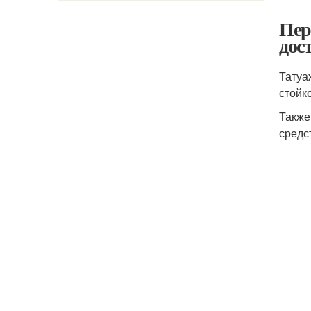
Пер
дос
Татуа
стойк
Также
средс