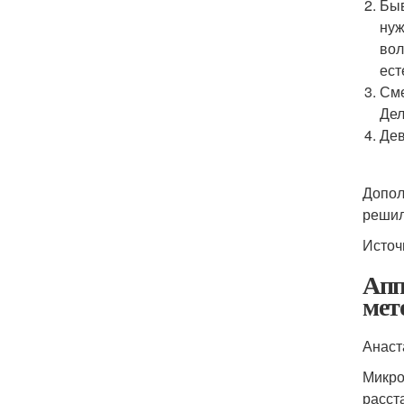
Быв
нуж
вол
ест
Сме
Дел
Дев
Допол
решил
Источ
Апп
мет
Анаст
Микро
расст