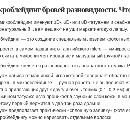
роблейдинг бровей разновидности. Чт
 микроблейдинг именуют 3D-, 6D- или 8D-татуажем и снаб
рнатуральный», вам вешают на уши маркетинговую лапшу.
блейдинг — это создание специальным лезвием крохотных 
кроется в самом названии: от английского micro — «микрос
 считать микропигментирование и мануальный (ручной) тат
блейдинг является разновидностью аппаратного татуажа. 
уаж набивают машинкой, игла которой совершает обратно-п
резы в микроблейдинге — ручная работа. Её выполняют ма
тно прилегающих друг к другу и очень тонких (0,1–0,2 мм) 
бычном татуаже игла проникает в глубокие слои кожи, в ма
тому первый держится в два-три раза дольше.
уаж предполагает практически «сплошную заливку» (хотя ес
роблейдингу можно нарисовать отдельные волоски.