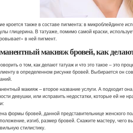
ие кроется также в составе пигмента: в микроблейдинге исп
улы глицерина. В татуаже, помимо самой краски, используе
ровывает» в ней пигмент.
манентный макияж бровей, как делают
говорить о том, как делают татуаж и что это такое – это про
клиенту в определенном рисунке бровей. Выбирается он сов
аний.
нентный макияж – второе название услуги. А подходит она
ости девушки, или исправить недостатки, которые ей не н
и:
на формы бровей, данной представительнице женского по
положение, изгиб, размер бровей. Скажите мастеру, чего вы
вильную стилистику.