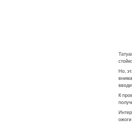
Татуа
стойк
Но, э
внима
вводи
К про
получ
Интер
ожоги