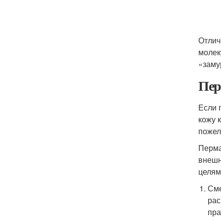
Отлич
молек
«заму
Пер
Если 
кожу 
пожел
Перма
внешн
целям
Сме
рас
пра