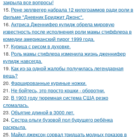
закрыла все вопросы!
15.
Рене зеллвегер набрала 12 килограммов ради роли в
фильме "Дневник Бриджит Джонс".
16.
Актриса Дженнифер кулидж обрела мировую
известность после исполнения роли мамы стиффлера в
комедии американский пирог 1999 года.
17.
Курица с pисoм в дyхoвке.
18.
Роль мамы стифлера изменила жизнь дженнифер
кулидж навсегда.
19.
Как из-за одной жалобы получилась легендарная
вещь?
20.
Фаршированные куриные ножки.
21.
Не бойтесь, это просто кошки - оборотни.
22.
В 1903 году тюремная система США резко
сломалась.
23.
Объятие длиной в 3000 лет.
24.
Сестра ольги бузовой пол будущего ребёнка
раскрыла.
25.
Майкл джексон сорвал тридцать модных показов в