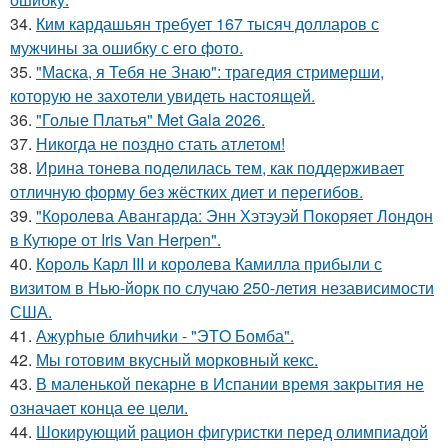
34.
Ким кардашьян требует 167 тысяч долларов с
мужчины за ошибку с его фото.
35.
"Маска, я Тебя не Знаю": трагедия стримерши,
которую не захотели увидеть настоящей.
36.
"Голые Платья" Met Gala 2026.
37.
Никогда не поздно стать атлетом!
38.
Ирина тонева поделилась тем, как поддерживает
отличную форму без жёстких диет и перегибов.
39.
"Королева Авангарда: Энн Хэтэуэй Покоряет Лондон
в Кутюре от Iris Van Herpen".
40.
Король Карл III и королева Камилла прибыли с
визитом в Нью-йорк по случаю 250-летия независимости
США.
41.
Ажурhые блиhчиkи - "ЭТO Бомба".
42.
Мы готовим вкусный морковный кекс.
43.
В маленькой пекарне в Испании время закрытия не
означает конца ее цели.
44.
Шокирующий рацион фигуристки перед олимпиадой