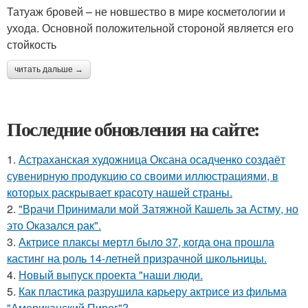
Татуаж бровей – не новшество в мире косметологии и
ухода. Основной положительной стороной является его
стойкость
читать дальше →
Последние обновления на сайте:
1.
Астраханская художница Оксана осадченко создаёт
сувенирную продукцию со своими иллюстрациями, в
которых раскрывает красоту нашей страны.
2.
"Врачи Принимали мой Затяжной Кашель за Астму, но
это Оказался рак".
3.
Актрисе плаксы мертл было 37, когда она прошла
кастинг на роль 14-летней призрачной школьницы.
4.
Новый выпуск проекта "наши люди.
5.
Как пластика разрушила карьеру актрисе из фильма
"Американский Пирог"?