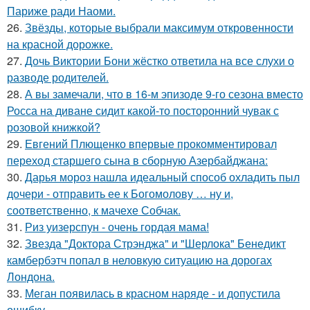
Париже ради Наоми.
26.
Звёзды, которые выбрали максимум откровенности
на красной дорожке.
27.
Дочь Виктории Бони жёстко ответила на все слухи о
разводе родителей.
28.
А вы замечали, что в 16-м эпизоде 9-го сезона вместо
Росса на диване сидит какой-то посторонний чувак с
розовой книжкой?
29.
Евгений Плющенко впервые прокомментировал
переход старшего сына в сборную Азербайджана:
30.
Дарья мороз нашла идеальный способ охладить пыл
дочери - отправить ее к Богомолову … ну и,
соответственно, к мачехе Собчак.
31.
Риз уизерспун - очень гордая мама!
32.
Звезда "Доктора Стрэнджа" и "Шерлока" Бенедикт
камбербэтч попал в неловкую ситуацию на дорогах
Лондона.
33.
Меган появилась в красном наряде - и допустила
ошибку.