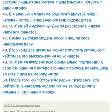
состоял лишь из энергетика, пары конфет и йогурта с
одной ягодой.
45.
В маленькой Алабаме родился Чарльз Уилбер -
человек, который перевернул мир садоводства.
46.
50-Летней Анджелины Джоли расстроила и даже
напугала фанатов.
47.
Самая высокая модель россии нашла себе
идеальную пару.
48.
Егор крид все никак не может отпустить ситуацию с
хейтом за его высказывания на концерте.
49.
30-Летняя Флоренс пью официально подтвердила
свои отношения с актёром финном Коулом, появившись
вместе с ним на мероприятии.
50.
После того как "Острые Козырьки" взорвали все
рейтинги, аннабелль уоллис тут же заподозрили в
романе с Киллианом Мерфи.
© 2026 Современная девушка
Контакты
Пользовательское соглашение