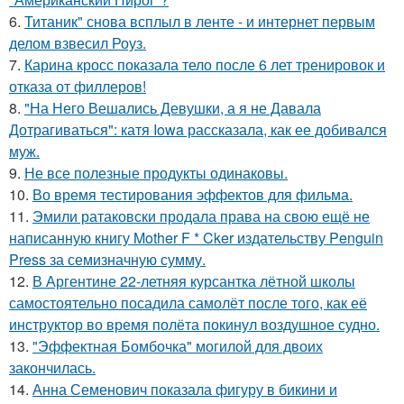
6.
Титаник" снова всплыл в ленте - и интернет первым
делом взвесил Роуз.
7.
Карина кросс показала тело после 6 лет тренировок и
отказа от филлеров!
8.
"На Него Вешались Девушки, а я не Давала
Дотрагиваться": катя Iowa рассказала, как ее добивался
муж.
9.
Не все полезные продукты одинаковы.
10.
Во время тестирования эффектов для фильма.
11.
Эмили ратаковски продала права на свою ещё не
написанную книгу Mother F * Cker издательству Penguin
Press за семизначную сумму.
12.
В Аргентине 22-летняя курсантка лётной школы
самостоятельно посадила самолёт после того, как её
инструктор во время полёта покинул воздушное судно.
13.
"Эффектная Бомбочка" могилой для двоих
закончилась.
14.
Анна Семенович показала фигуру в бикини и