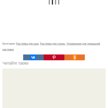
Категории:
Растяжка для шеи
,
Растяжка для спины
,
Упражнения для домашней
растяжки
Читайте также
Как сделать стильную заколку для коротких волос