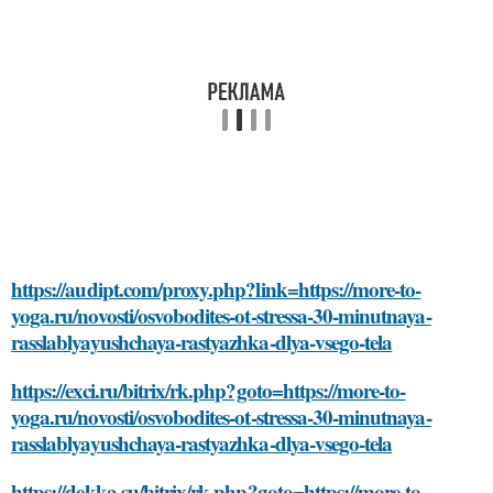
https://audipt.com/proxy.php?link=https://more-to-
yoga.ru/novosti/osvobodites-ot-stressa-30-minutnaya-
rasslablyayushchaya-rastyazhka-dlya-vsego-tela
https://exci.ru/bitrix/rk.php?goto=https://more-to-
yoga.ru/novosti/osvobodites-ot-stressa-30-minutnaya-
rasslablyayushchaya-rastyazhka-dlya-vsego-tela
https://dekka.su/bitrix/rk.php?goto=https://more-to-