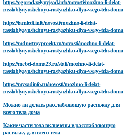
https://ogorod.zelynyjsad.info/novosti/mozhno-li-delat-
rasslablyayushchuyu-rastyazhku-dlya-vsego-tela-doma
https://iamledi.info/novosti/mozhno-li-delat-
rasslablyayushchuyu-rastyazhku-dlya-vsego-tela-doma
https://mdmstroyproekt.ru/novosti/mozhno-li-delat-
rasslablyayushchuyu-rastyazhku-dlya-vsego-tela-doma
https://mebel-doma23.ru/stati/mozhno-li-delat-
rasslablyayushchuyu-rastyazhku-dlya-vsego-tela-doma
https://mysadinfo.ru/novosti/mozhno-li-delat-
rasslablyayushchuyu-rastyazhku-dlya-vsego-tela-doma
Можно ли делать расслабляющую растяжку для
всего тела дома
Какие части тела включены в расслабляющую
растяжку для всего тела