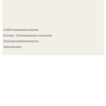
Кристина асмус опубликовала пляжные фото с 12-
летней дочерью от Гарика Харламова.
© 2026 Современная девушка
Контакты
Пользовательское соглашение
Политика конфидециальности
Обратная связь