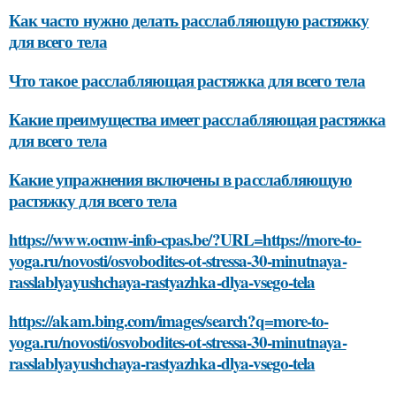
Как часто нужно делать расслабляющую растяжку
для всего тела
Что такое расслабляющая растяжка для всего тела
Какие преимущества имеет расслабляющая растяжка
для всего тела
Какие упражнения включены в расслабляющую
растяжку для всего тела
https://www.ocmw-info-cpas.be/?URL=https://more-to-
yoga.ru/novosti/osvobodites-ot-stressa-30-minutnaya-
rasslablyayushchaya-rastyazhka-dlya-vsego-tela
https://akam.bing.com/images/search?q=more-to-
yoga.ru/novosti/osvobodites-ot-stressa-30-minutnaya-
rasslablyayushchaya-rastyazhka-dlya-vsego-tela