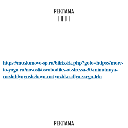
https://muslumovo-sp.ru/bitrix/rk.php?goto=https://more-
to-yoga.ru/novosti/osvobodites-ot-stressa-30-minutnaya-
rasslablyayushchaya-rastyazhka-dlya-vsego-tela