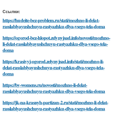
Ссылки:
https://hudeite-bez-problem.ru/stati/mozhno-li-delat-
rasslablyayushchuyu-rastyazhku-dlya-vsego-tela-doma
https://ogorod-bez-hlopot.zelynyjsad.info/novosti/mozhno-
li-delat-rasslablyayushchuyu-rastyazhku-dlya-vsego-tela-
doma
https://krasivyj-ogorod.zelynyjsad.info/stati/mozhno-li-
delat-rasslablyayushchuyu-rastyazhku-dlya-vsego-tela-
doma
https://by-womens.ru/novosti/mozhno-li-delat-
rasslablyayushchuyu-rastyazhku-dlya-vsego-tela-doma
https://jk-na-krasnyh-partizan-2.ru/stati/mozhno-li-delat-
rasslablyayushchuyu-rastyazhku-dlya-vsego-tela-doma