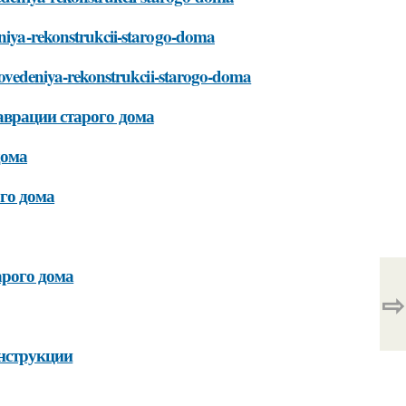
eniya-rekonstrukcii-starogo-doma
provedeniya-rekonstrukcii-starogo-doma
аврации старого дома
дома
го дома
арого дома
⇨
онструкции