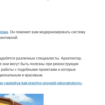
 дома
. Он поможет вам модернизировать систему
фективной.
добятся различные специалисты. Архитектор,
се они могут быть полезны при реконструкции
т работы с подобными проектами и которые
кциональным и красивым.
go-naslediya-kak-pravilno-provesti-rekonstrukciyu-