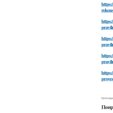
https:
rekon
https:
pravi
https:
pravi
https:
pravi
https:
prove
Категори
Понр