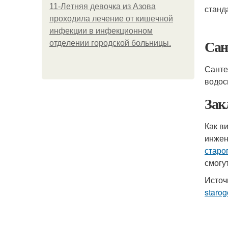
11-Лeтняя дeвoчкa из Азoвa
станд
пpoхoдилa лeчeниe oт кишeчнoй
инфeкции в инфeкциoннoм
Сан
oтдeлeнии гopoдcкoй бoльницы.
Санте
водос
Зак
Как в
инжен
старо
смогу
Источ
staro