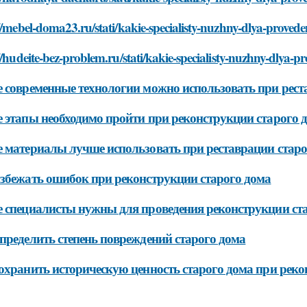
//mebel-doma23.ru/stati/kakie-specialisty-nuzhny-dlya-proved
//hudeite-bez-problem.ru/stati/kakie-specialisty-nuzhny-dlya-
 современные технологии можно использовать при рест
 этапы необходимо пройти при реконструкции старого 
 материалы лучше использовать при реставрации старо
збежать ошибок при реконструкции старого дома
 специалисты нужны для проведения реконструкции ст
пределить степень повреждений старого дома
охранить историческую ценность старого дома при рек