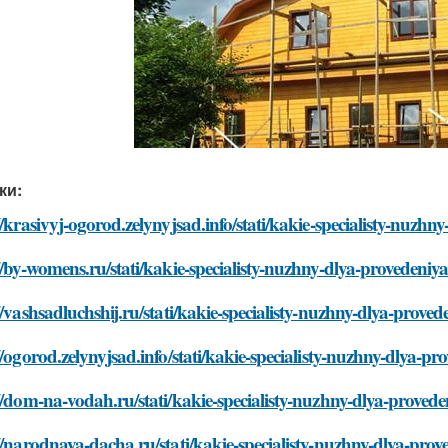
ки:
//krasivyj-ogorod.zelynyjsad.info/stati/kakie-specialisty-nuz
//by-womens.ru/stati/kakie-specialisty-nuzhny-dlya-provedeni
//vashsadluchshij.ru/stati/kakie-specialisty-nuzhny-dlya-prov
//ogorod.zelynyjsad.info/stati/kakie-specialisty-nuzhny-dlya-
//dom-na-vodah.ru/stati/kakie-specialisty-nuzhny-dlya-proved
//narodnaya-dacha.ru/stati/kakie-specialisty-nuzhny-dlya-pro