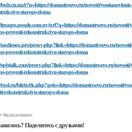
//buh.cn.ua/r?u=https://domastroevo.ru/novosti/vosstanovlenie-
strukciyu-starogo-doma
//images.google.com.uy/url?q=https://domastroevo.ru/novosti/v
lno-provesti-rekonstrukciyu-starogo-doma
//audiosex.pro/proxy.php?link=https://domastroevo.ru/novosti/
lno-provesti-rekonstrukciyu-starogo-doma
//spbtalk.com/proxy.php?link=https://domastroevo.ru/novosti/v
lno-provesti-rekonstrukciyu-starogo-doma
//rzol.ru/bitrix/rk.php?goto=https://domastroevo.ru/novosti/vo
sti-rekonstrukciyu-starogo-doma
и:
Мастер по ремонту
авилось? Поделитесь с друзьями!