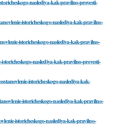
istoricheskogo-naslediya-kak-pravilno-provesti-
tanovlenie-istoricheskogo-naslediya-kak-pravilno-
anovlenie-istoricheskogo-naslediya-kak-pravilno-
e-istoricheskogo-naslediya-kak-pravilno-provesti-
osstanovlenie-istoricheskogo-naslediya-kak-
anovlenie-istoricheskogo-naslediya-kak-pravilno-
ovlenie-istoricheskogo-naslediya-kak-pravilno-