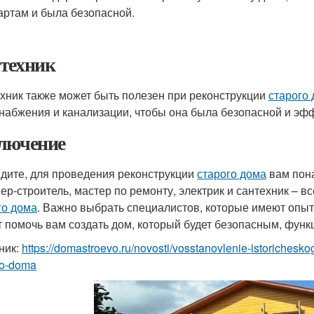
артам и была безопасной.
техник
хник также может быть полезен при реконструкции
старого
набжения и канализации, чтобы она была безопасной и эф
лючение
идите, для проведения реконструкции
старого дома
вам пона
ер-строитель, мастер по ремонту, электрик и сантехник – в
го дома
. Важно выбрать специалистов, которые имеют опы
т помочь вам создать дом, который будет безопасным, фун
ник:
https://domastroevo.ru/novosti/vosstanovlenie-istorichesko
go-doma