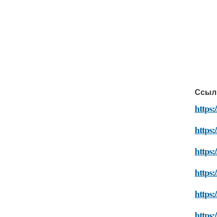
Ссыл
https:
https:
https:
https:
https:
https: