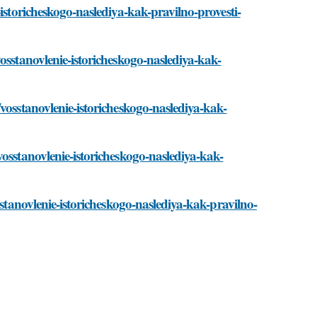
istoricheskogo-naslediya-kak-pravilno-provesti-
osstanovlenie-istoricheskogo-naslediya-kak-
vosstanovlenie-istoricheskogo-naslediya-kak-
osstanovlenie-istoricheskogo-naslediya-kak-
sstanovlenie-istoricheskogo-naslediya-kak-pravilno-