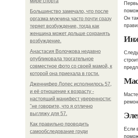
мире спорта
Первы
помож
Большинство замечало, что после
Он та
оргазма мужчина часто почти сразу
прави
теряет возбуждение, тогда как
женщина может дольше сохранять
Инж
возбуждение.
Анастасия Волочкова недавно
Следу
опубликовала трогательное
строи
совместное фото со своей мамой, к
предл
которой она приехала в гости.
Мас
Дженнифер Лопес исполнилось 57,
и её отношение к возрасту -
Масте
настоящий манифест уверенности:
ремон
"не говорите, что я отлично
Эле
выгляжу для 57.
Как правильно проводить
Если 
самообследование груди
помож