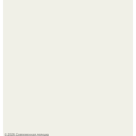
Большинство замечало, что после оргазма мужчина
часто почти сразу теряет возбуждение, тогда как
женщина может дольше сохранять возбуждение.
Бывшая актриса для самых взрослых амаранта Хэнк
стала сенатором в Колумбии.
© 2026 Современная девушка