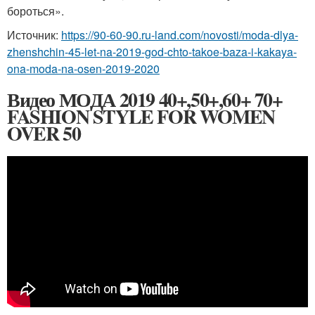
бороться».
Источник:
https://90-60-90.ru-land.com/novosti/moda-dlya-
zhenshchin-45-let-na-2019-god-chto-takoe-baza-i-kakaya-
ona-moda-na-osen-2019-2020
Видео МОДА 2019 40+,50+,60+ 70+
FASHION STYLE FOR WOMEN
OVER 50