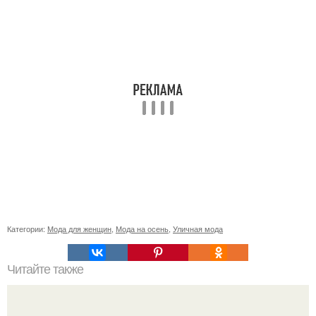
Категории:
Мода для женщин
,
Мода на осень
,
Уличная мода
Читайте также