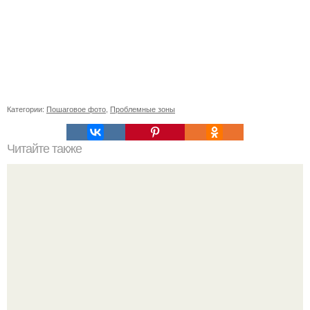
Категории:
Пошаговое фото
,
Проблемные зоны
Читайте также
Выбирай упражнения, чтобы прокачать именно твой тип
попы.