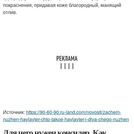
покраснения, придавая коже благородный, манящий
отлив.
Источник:
https://90-60-90.ru-land.com/novosti/zachem-
nuzhen-haylayter-chto-takoe-haylayter-i-dlya-chego-nuzhen
Для чего нужен консилер. Как