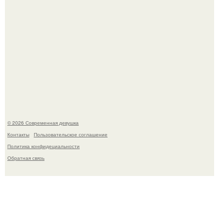
Платье, которое до сих пор вызывает споры спустя годы.
© 2026 Современная девушка
Контакты
Пользовательское соглашение
Политика конфидециальности
Обратная связь