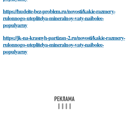
https://hudeite-bez-problem.ru/novosti/kakie-razmery-
rulonnogo-uteplitelya-mineralnoy-vaty-naibolee-
populyarny
https://jk-na-krasnyh-partizan-2.ru/novosti/kakie-razmery-
rulonnogo-uteplitelya-mineralnoy-vaty-naibolee-
populyarny