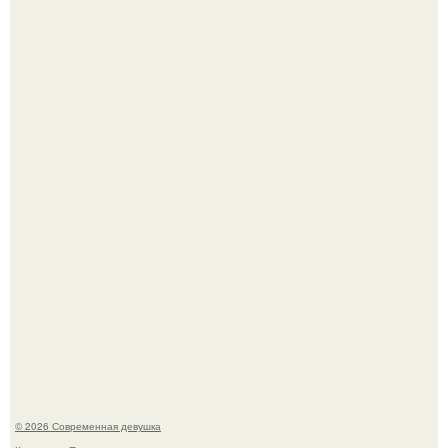
Рацион 1400 калорий.
Спустя годы актеры хоррора "Тело Дженнифер" сильно
изменились, пройдя путь от подростковых кумиров до
мировых звезд.
© 2026 Современная девушка