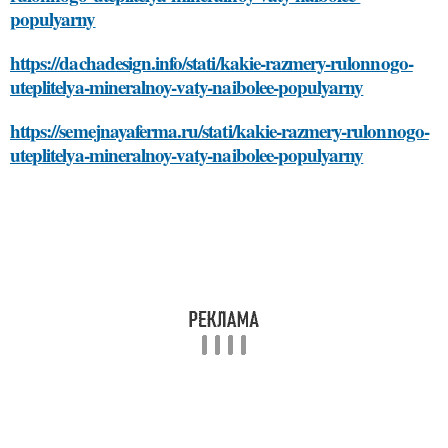
populyarny
https://dachadesign.info/stati/kakie-razmery-rulonnogo-
uteplitelya-mineralnoy-vaty-naibolee-populyarny
https://semejnayaferma.ru/stati/kakie-razmery-rulonnogo-
uteplitelya-mineralnoy-vaty-naibolee-populyarny