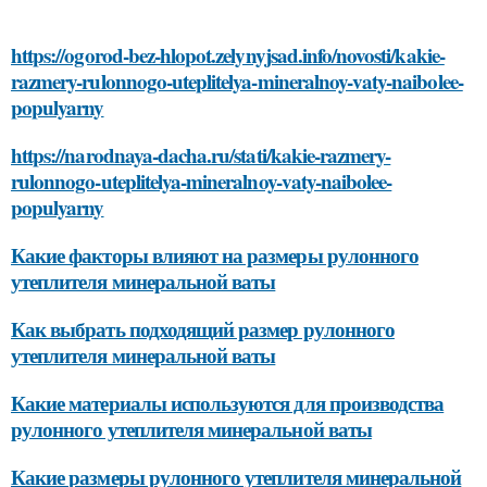
https://ogorod-bez-hlopot.zelynyjsad.info/novosti/kakie-
razmery-rulonnogo-uteplitelya-mineralnoy-vaty-naibolee-
populyarny
https://narodnaya-dacha.ru/stati/kakie-razmery-
rulonnogo-uteplitelya-mineralnoy-vaty-naibolee-
populyarny
Какие факторы влияют на размеры рулонного
утеплителя минеральной ваты
Как выбрать подходящий размер рулонного
утеплителя минеральной ваты
Какие материалы используются для производства
рулонного утеплителя минеральной ваты
Какие размеры рулонного утеплителя минеральной