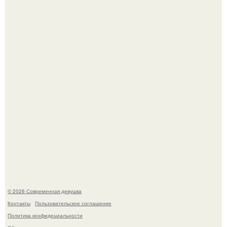
По словам эксперта воз, у мужчин с образованной и
мудрой супругой вероятность скоропостижной смерти
якобы на 46% ниже.
Платье, которое до сих пор вызывает споры спустя годы.
© 2026 Современная девушка
Контакты
Пользовательское соглашение
Политика конфидециальности