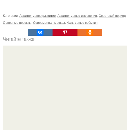
Категории:
Архитектурное развитие
,
Архитектурные изменения
,
Советский период
,
Основные проекты
,
Современная москва
,
Культурные события
Читайте также
Блогерша после паузы снова вышла на связь и
опубликовала свежую серию кадров из спальни.