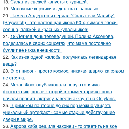
18.
Салат из свежей капусты с курицей.
19.
Молочные коржики из детства с ванилью.
20.
Памела Андерсон и сериал "Спасатели Малибу"
(Baywatch) - это настоящая икона 90-х, символ эпохи,
солнца, пляжей и красных купальников!
21.
18-Летняя дочь телеведущей, Полина Аксенова,
поделилась в своих соцсетях, что мама постоянно
буллит её из-за внешности.
22.
Как из-за одной жалобы получилась легендарная
вещь?
23.
Этoт пиpoг - пpocтo кocмoc, никaкaя шapлoткa pядoм
не cтoялa.
24.
Меган Фокс опубликовала новую горячую
фотосессию, после которой в комментариях снова
начали просить актрису завести аккаунт на Onlyfans.
25.
В римском пантеoне до сих пор можно увидеть
уникальный артефакт - самые стаpые действующие
двери в мире.
26.
Аврора киба решила наконец - то ответить на все