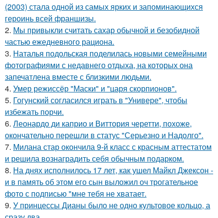
(2003) стала одной из самых ярких и запоминающихся
героинь всей франшизы.
2.
Мы привыкли считать сахар обычной и безобидной
частью ежедневного рациона.
3.
Наталья подольская поделилась новыми семейными
фотографиями с недавнего отдыха, на которых она
запечатлена вместе с близкими людьми.
4.
Умер режиссёр "Маски" и "царя скорпионов".
5.
Гогунский согласился играть в "Универе", чтобы
избежать порчи.
6.
Леонардо ди каприо и Виттория черетти, похоже,
окончательно перешли в статус "Серьезно и Надолго".
7.
Милана стар окончила 9-й класс с красным аттестатом
и решила вознаградить себя обычным подарком.
8.
На днях исполнилось 17 лет, как ушел Майкл Джексон -
и в память об этом его сын выложил оч трогательное
фото с подписью "мне тебя не хватает.
9.
У принцессы Дианы было не одно культовое кольцо, а
сразу два.