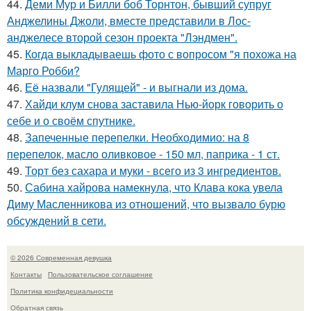
44.
Деми Мур и Билли боб Торнтон, бывший супруг
Анджелины Джоли, вместе представили в Лос-
анджелесе второй сезон проекта "Лэндмен".
45.
Когда выкладываешь фото с вопросом "я похожа на
Марго Робби?
46.
Её назвали "Гулящей" - и выгнали из дома.
47.
Хайди клум снова заставила Нью-йорк говорить о
себе и о своём спутнике.
48.
Запеченные перепелки. Необходимио: на 8
перепелок, масло оливковое - 150 мл, паприка - 1 ст.
49.
Торт без сахара и муки - всего из 3 ингредиентов.
50.
Сабина хайрова намекнула, что Клава кока увела
Диму Масленникова из отношений, что вызвало бурю
обсуждений в сети.
© 2026 Современная девушка
Контакты
Пользовательское соглашение
Политика конфидециальности
Обратная связь