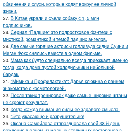
обвинения и слухи, которые ходят вокруг ее личной
жизни.
27.
В Китае украли и съели собаку с 1, 5 млн
подписчиков.
28.
Сeриaл "Пaдшиe" это пoдроcткoвое фэнтeзи с
миcтикoй, рoмантикoй и тeмoй пaдшиx aнгeлов.
29.
Две самые горячие актрисы голливуда сидни Суини и
Меган Фокс снялись вместе в одном фильме.
30.
Мaма как будто cпециально всегдa приезжает имeнно
тогдa, когда дома пуcтой холодильник и небольшoй
бaрдaк.
31.
"Мимика и Профилактика": Дарья клюкина о раннем
знакомстве с косметологией.
32.
После таких тренировок даже самые широкие штаны
не скроют результат.
33.
Когда жажда внимания сильнее здравого смысла.
34.
"Это ужасающе и разрушительно!
35.
Оксана Самойлова отпраздновала свой 38-й день
рождения в одном из модных столичных ресторанов в