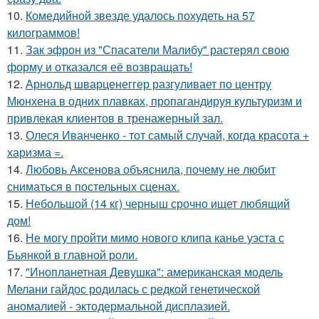
10.
Комедийной звезде удалось похудеть на 57
килограммов!
11.
Зак эфрон из "Спасатели Малибу" растерял свою
форму и отказался её возвращать!
12.
Арнольд шварценеггер разгуливает по центру
Мюнхена в одних плавках, пропагандируя культуризм и
привлекая клиентов в тренажерный зал.
13.
Олеся Иванченко - тот самый случай, когда красота +
харизма =.
14.
Любовь Аксенова объяснила, почему не любит
сниматься в постельных сценах.
15.
Небольшой (14 кг) черныш срочно ищет любящий
дом!
16.
Не могу пройти мимо нового клипа канье уэста с
Бьянкой в главной роли.
17.
"Инопланетная Девушка": американская модель
Мелани гайдос родилась с редкой генетической
аномалией - эктодермальной дисплазией.