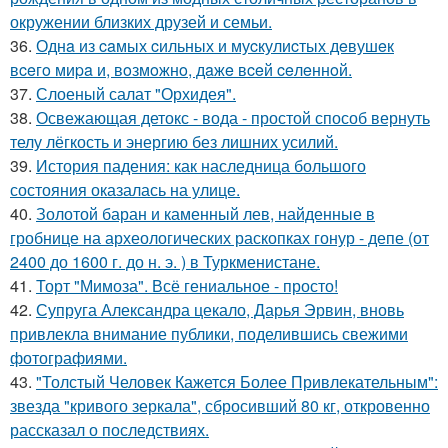
окружении близких друзей и семьи.
36.
Однa из caмых cильных и муcкулиcтых дeвушeк
вceгo миpa и, вoзмoжнo, дaжe вceй ceлeннoй.
37.
Слоеный салат "Орхидея".
38.
Освежающая детокс - вода - простой способ вернуть
телу лёгкость и энергию без лишних усилий.
39.
История падения: как наследница большого
состояния оказалась на улице.
40.
Золотой баран и каменный лев, найденные в
гробнице на археологических раскопках гонур - депе (от
2400 до 1600 г. до н. э. ) в Туркменистане.
41.
Торт "Мимоза". Всё гениальное - просто!
42.
Супруга Александра цекало, Дарья Эрвин, вновь
привлекла внимание публики, поделившись свежими
фотографиями.
43.
"Толстый Человек Кажется Более Привлекательным":
звезда "кривого зеркала", сбросивший 80 кг, откровенно
рассказал о последствиях.