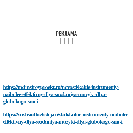
https://mdmstroyproekt.ru/novosti/kakie-instrumenty-
naibolee-effektivny-dlya-sozdaniya-muzyki-dlya-
glubokogo-sna-i
https://vashsadluchshij.ru/stati/kakie-instrumenty-naibolee-
effektivny-dlya-sozdaniya-muzyki-dlya-glubokogo-sna-i