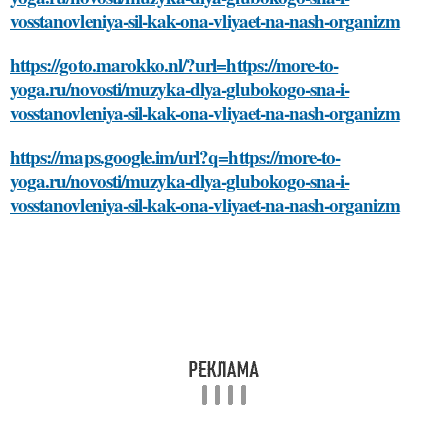
vosstanovleniya-sil-kak-ona-vliyaet-na-nash-organizm
https://goto.marokko.nl/?url=https://more-to-
yoga.ru/novosti/muzyka-dlya-glubokogo-sna-i-
vosstanovleniya-sil-kak-ona-vliyaet-na-nash-organizm
https://maps.google.im/url?q=https://more-to-
yoga.ru/novosti/muzyka-dlya-glubokogo-sna-i-
vosstanovleniya-sil-kak-ona-vliyaet-na-nash-organizm