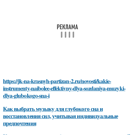
https://jk-na-krasnyh-partizan-2.ru/novosti/kakie-
instrumenty-naibolee-effektivny-dlya-sozdaniya-muzyki-
dlya-glubokogo-sna-i
Как выбрать музыку для глубокого сна и
восстановления сил, учитывая индивидуальные
предпочтения