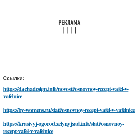
Ссылки:
https://dachadesign.info/novosti/osnovnoy-recept-vafel-v-
vafelnice
https://by-womens.ru/stati/osnovnoy-recept-vafel-v-vafelnice
https://krasivyj-ogorod.zelynyjsad.info/stati/osnovnoy-
recept-vafel-v-vafelnice