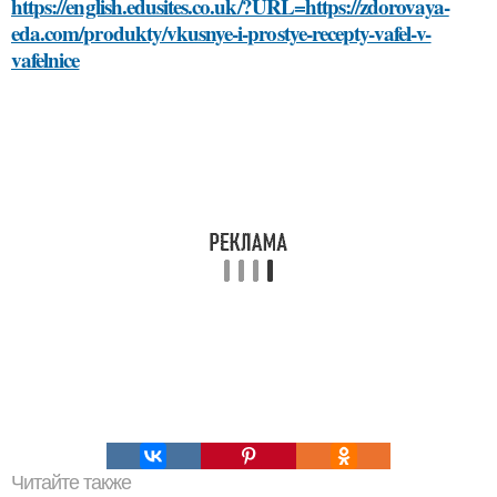
https://english.edusites.co.uk/?URL=https://zdorovaya-
eda.com/produkty/vkusnye-i-prostye-recepty-vafel-v-
vafelnice
Читайте также