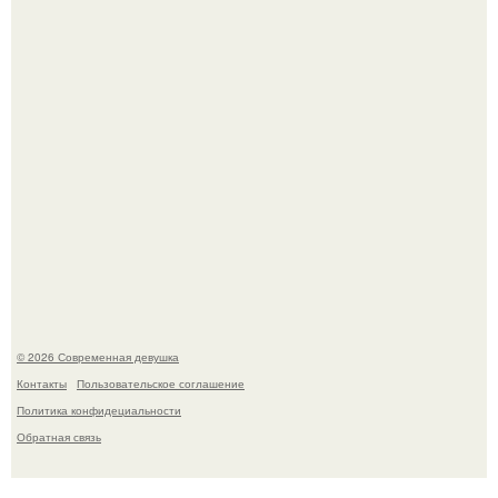
Платье, которое до сих пор вызывает споры спустя годы.
Бывшая актриса для самых взрослых амаранта Хэнк
стала сенатором в Колумбии.
© 2026 Современная девушка
Контакты
Пользовательское соглашение
Политика конфидециальности
Обратная связь