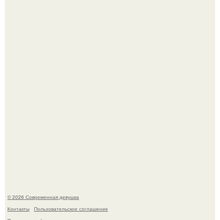
Лишь в том случае, если есть в истории моды идеал, то
это Синди Кроуфорд.
Платье, которое до сих пор вызывает споры спустя годы.
© 2026 Современная девушка
Контакты
Пользовательское соглашение