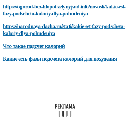
https://ogorod-bez-hlopot.zelynyjsad.info/novosti/kakie-est-
fazy-podscheta-kaloriy-dlya-pohudeniya
https://narodnaya-dacha.ru/stati/kakie-est-fazy-podscheta-
kaloriy-dlya-pohudeniya
Что такое подсчет калорий
Какие есть фазы подсчета калорий для похудения