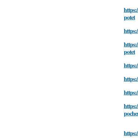
https:
potet
https:
https
potet
https:
https:
https:
https:
poche
https: