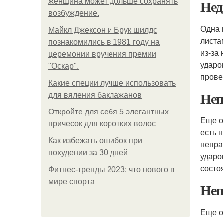
Нед
женщина может дольше сохранять
возбуждение.
Одна 
Майкл Джексон и Брук шилдс
листа
познакомились в 1981 году на
из-за
церемонии вручения премии
ударо
"Оскар".
прове
Какие специи лучше использовать
Неп
для вяления баклажанов
Откройте для себя 5 элегантных
Еще о
причесок для коротких волос
есть 
Как избежать ошибок при
непра
похудении за 30 дней
ударо
состо
Фитнес-тренды 2023: что нового в
мире спорта
Неп
Еще о