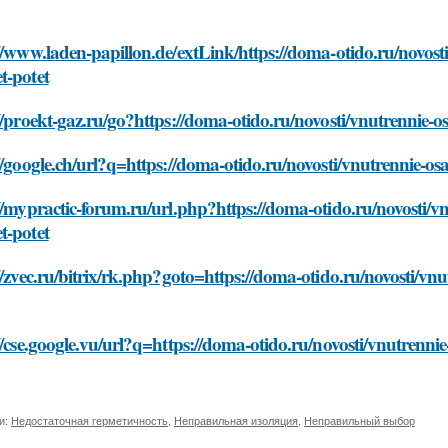
//www.laden-papillon.de/extLink/https://doma-otido.ru/novos
t-potet
//proekt-gaz.ru/go?https://doma-otido.ru/novosti/vnutrennie
//google.ch/url?q=https://doma-otido.ru/novosti/vnutrennie-
//mypractic-forum.ru/url.php?https://doma-otido.ru/novosti/
t-potet
//zvec.ru/bitrix/rk.php?goto=https://doma-otido.ru/novosti/v
//cse.google.vu/url?q=https://doma-otido.ru/novosti/vnutrenn
и:
Недостаточная герметичность
,
Неправильная изоляция
,
Неправильный выбор