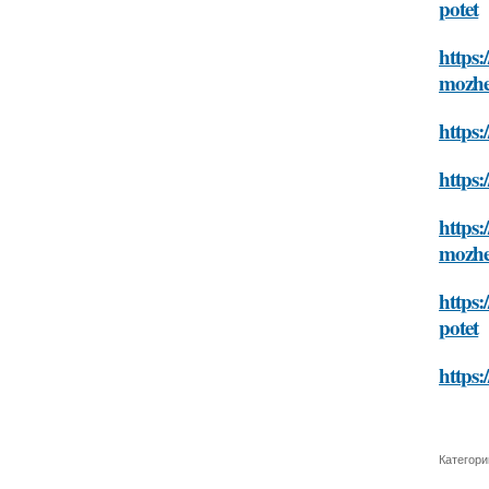
potet
https:
mozhe
https:
https:
https:
mozhe
https:
potet
https:
Категори