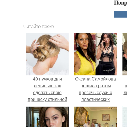
Понр
Читайте также
40 пучков для
Оксана Самойлова
ленивых: как
решила разом
сделать свою
пресечь слухи о
л
прическу стильной
пластических
без особых усилий
операциях и
п
публично
прояснила
ситуацию.