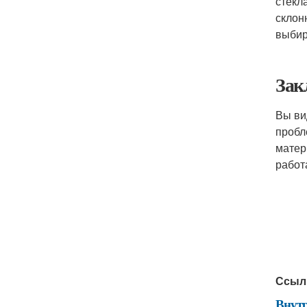
стекл
склон
выбир
Зак
Вы ви
пробл
матер
работ
Ссыл
Внутр