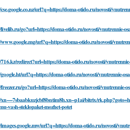
//cse.google.co.nz/url?q=https://doma-otido.ru/novosti/vnutr
//livelib.ru/go?url=https://doma-otido.ru/novosti/vnutrennie
://www.google.mg/url?q=https://doma-otido.ru/novosti/vnutre
//716.kz/redirect?url=https://doma-otido.ru/novosti/vnutrenn
//google.ht/url?q=https://doma-otido.ru/novosti/vnutrennie-
//freezer.ru/go?url=https://doma-otido.ru/novosti/vnutrennie
//xn----7sbaabkuzjcbf8bntim8h.xn--p1ai/bitrix/rk.php?goto=ht
mu-vash-steklopaket-mozhet-potet
//images.google.mw/url?q=https://doma-otido.ru/novosti/vnu