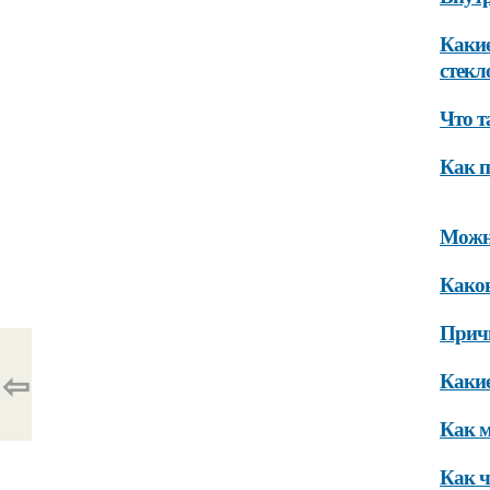
Какие
стекл
Что т
Как п
Можно
Каков
Причи
⇦
Какие
Как м
Как ч