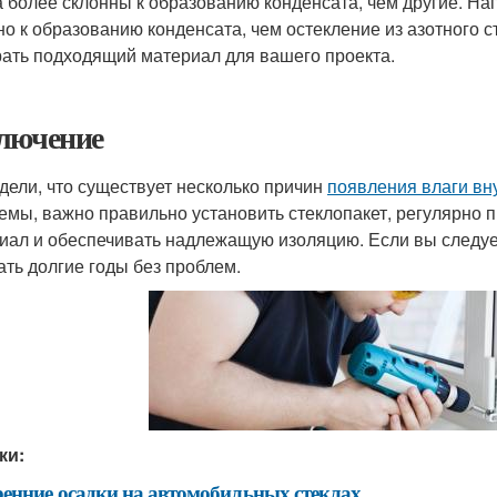
а более склонны к образованию конденсата, чем другие. Нап
но к образованию конденсата, чем остекление из азотного 
ать подходящий материал для вашего проекта.
лючение
дели, что существует несколько причин
появления влаги вн
емы, важно правильно установить стеклопакет, регулярно 
иал и обеспечивать надлежащую изоляцию. Если вы следует
ать долгие годы без проблем.
ки:
енние осадки на автомобильных стеклах