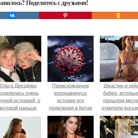
авилось? Поделитесь с друзьями!
Ольга Дроздова
Происхождение
Джастин и хей
поделилась очень
коронавируса:
бибер, которые
ичной историей, о
история его
прошлом меся
которой раньше
появления в Китае
отметили вось
очти не говорила.
годовщину
помолвки, пока
новые фото 
совместного