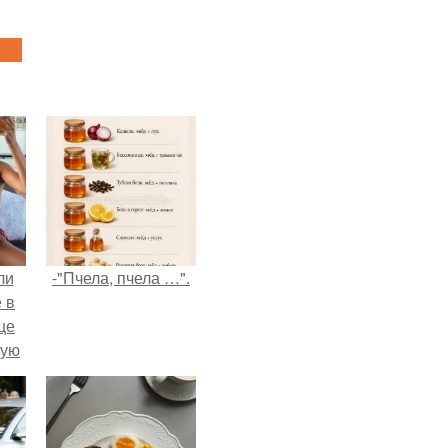
ли
-"Пчела, пчела …".
 в
це
мую
зали
с