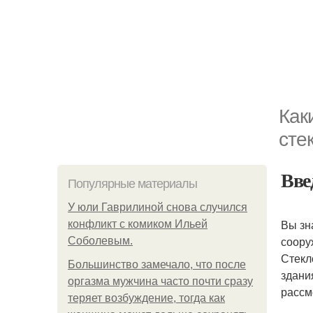
Как
сте
Вве
Популярные материалы
У юли Гаврилиной снова случился
Вы зн
конфликт с комиком Ильей
соору
Соболевым.
Стекл
Большинство замечало, что после
здани
оргазма мужчина часто почти сразу
рассм
теряет возбуждение, тогда как