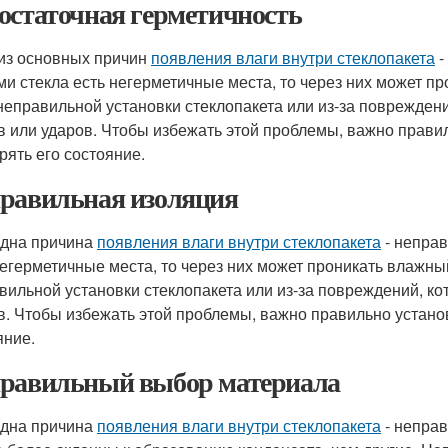
остаточная герметичность
из основных причин
появления влаги внутри стеклопакета
-
ми стекла есть негерметичные места, то через них может п
 неправильной установки стеклопакета или из-за повреждени
в или ударов. Чтобы избежать этой проблемы, важно правил
рять его состояние.
равильная изоляция
дна причина
появления влаги внутри стеклопакета
- неправ
негерметичные места, то через них может проникать влажный
вильной установки стеклопакета или из-за повреждений, кот
в. Чтобы избежать этой проблемы, важно правильно установ
яние.
равильный выбор материала
дна причина
появления влаги внутри стеклопакета
- непра