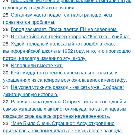
24.
Анастасия Макеева и роман мальков отметили пятую
годовщину свадьбы и венчания.
25.
Организм часто подаёт сигналы раньше, чем
появляются проблемы.
26.
Город засыпает. Просыпается FH на северном!
27.
В сети хайпанул трейлер хоррора "Косатка - Убийца".
28.
Худой, голодный полосатый кот вошёл в класс
калифорнийской школы в 1952 году, и то, что произошло
потом, навсегда изменило эту школу.
29.
Исполнили вместе хит!
30.
Кейт миддлтон в тёмно-синем пальто - платье и
украшениях из сапфиров возложила венок к кенотафу.
31.
Не успел утихнуть развод - как сеть уже "Собрала"
джигану новую историю.
32.
Ранняя слава сделала Скарлетт йоханссон одной из
самых узнаваемых актрис голливуда, но за глянцевым
фасадом скрывалась огромная неуверенность.
33.
"Мне Было Очень Страшно": Алсу откровенно
призналась, как поменялась её жизнь после развода.