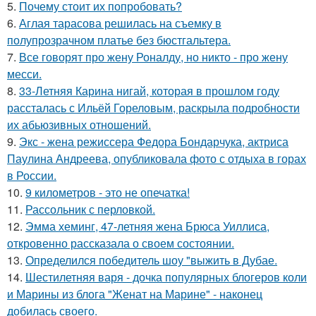
5.
Почему стоит их попробовать?
6.
Аглая тарасова решилась на съемку в
полупрозрачном платье без бюстгальтера.
7.
Все говорят про жену Роналду, но никто - про жену
месси.
8.
33-Летняя Карина нигай, которая в прошлом году
рассталась с Ильёй Гореловым, раскрыла подробности
их абьюзивных отношений.
9.
Экс - жена режиссера Федора Бондарчука, актриса
Паулина Андреева, опубликовала фото с отдыха в горах
в России.
10.
9 километров - это не опечатка!
11.
Рассольник с перловкой.
12.
Эмма хеминг, 47-летняя жена Брюса Уиллиса,
откровенно рассказала о своем состоянии.
13.
Определился победитель шоу "выжить в Дубае.
14.
Шестилетняя варя - дочка популярных блогеров коли
и Марины из блога "Женат на Марине" - наконец
добилась своего.