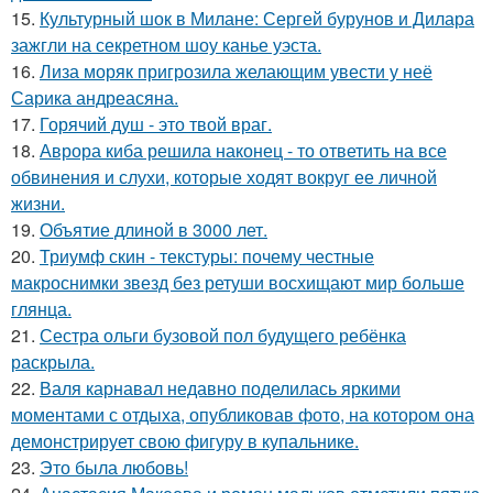
15.
Культурный шок в Милане: Сергей бурунов и Дилара
зажгли на секретном шоу канье уэста.
16.
Лиза моряк пригрозила желающим увести у неё
Сарика андреасяна.
17.
Горячий душ - это твой враг.
18.
Аврора киба решила наконец - то ответить на все
обвинения и слухи, которые ходят вокруг ее личной
жизни.
19.
Объятие длиной в 3000 лет.
20.
Триумф скин - текстуры: почему честные
макроснимки звезд без ретуши восхищают мир больше
глянца.
21.
Сестра ольги бузовой пол будущего ребёнка
раскрыла.
22.
Валя карнавал недавно поделилась яркими
моментами с отдыха, опубликовав фото, на котором она
демонстрирует свою фигуру в купальнике.
23.
Это была любовь!