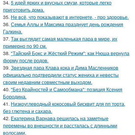
34.
5 идей ярких и вкусных смузи, которые легко
приготовить дома.
35.
Не всё, что показывают в интернете, - про здоровье.
36.
Семья Аллы и Максима празднует день рождения
Галкина.
37.
Так выглядит самая маленькая пара в мире, их
примерно по 90 см.
38.
"Тайский Бокс и Жёсткий Режим": как Нюша вернула
форму после родов.
39.
Звездная пара Клава кока и Дима Масленников
официально подтвердили статус жениха и невесты
своим недавним совместным выходом.
40.
"Без Крайностей и Самообмана": позиция Ксения
Бородина.
41.
Низкоуглеводный кокосовый бисквит для пп торта,
без глютена и сахара.
42.
Екатерина Варнава решилась на заметные
перемены во внешности и рассталась с длинными
волосами.