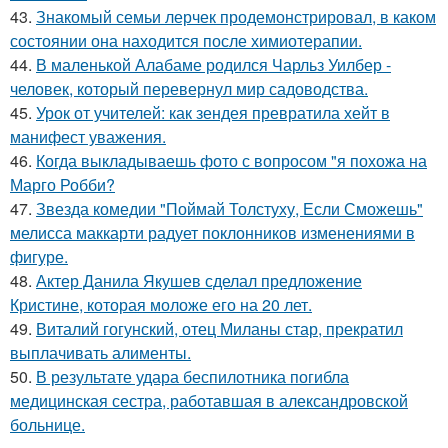
43.
Знакомый семьи лерчек продемонстрировал, в каком
состоянии она находится после химиотерапии.
44.
В маленькой Алабаме родился Чарльз Уилбер -
человек, который перевернул мир садоводства.
45.
Урок от учителей: как зендея превратила хейт в
манифест уважения.
46.
Когда выкладываешь фото с вопросом "я похожа на
Марго Робби?
47.
Звезда комедии "Поймай Толстуху, Если Сможешь"
мелисса маккарти радует поклонников изменениями в
фигуре.
48.
Актер Данила Якушев сделал предложение
Кристине, которая моложе его на 20 лет.
49.
Виталий гогунский, отец Миланы стар, прекратил
выплачивать алименты.
50.
В результате удара беспилотника погибла
медицинская сестра, работавшая в александровской
больнице.