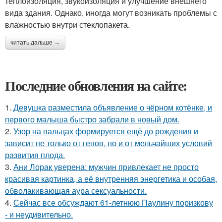
теплоизоляция, звукоизоляция и улучшение внешнего
вида здания. Однако, иногда могут возникать проблемы с
влажностью внутри стеклопакета.
читать дальше →
Последние обновления на сайте:
1.
Девушка разместила объявление о чёрном котёнке, и
первого малыша быстро забрали в новый дом.
2.
Узор на пальцах формируется ещё до рождения и
зависит не только от генов, но и от мельчайших условий
развития плода.
3.
Ани Лорак уверена: мужчин привлекает не просто
красивая картинка, а её внутренняя энергетика и особая,
обволакивающая аура сексуальности.
4.
Сейчас все обсуждают 61-летнюю Паулину поризкову
- и неудивительно.