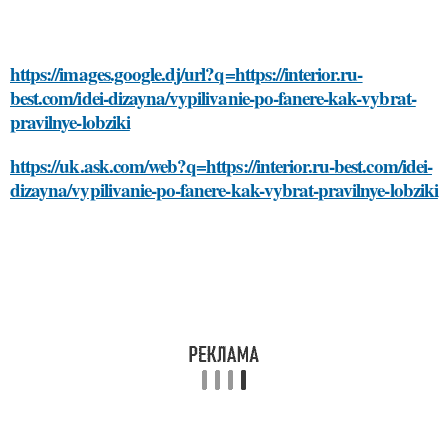
https://images.google.dj/url?q=https://interior.ru-
best.com/idei-dizayna/vypilivanie-po-fanere-kak-vybrat-
pravilnye-lobziki
https://uk.ask.com/web?q=https://interior.ru-best.com/idei-
dizayna/vypilivanie-po-fanere-kak-vybrat-pravilnye-lobziki