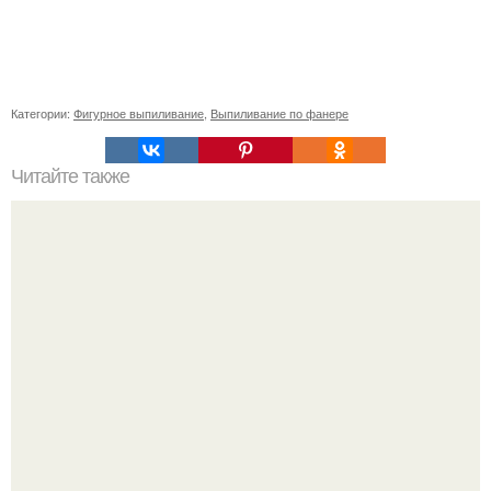
Категории:
Фигурное выпиливание
,
Выпиливание по фанере
Читайте также
Мастер-класс по укладке коротких тонких волос
крабиком