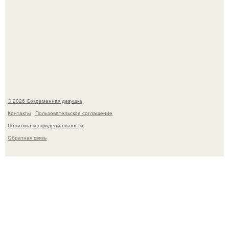
Спустя годы актеры хоррора "Тело Дженнифер" сильно
изменились, пройдя путь от подростковых кумиров до
мировых звезд.
© 2026 Современная девушка
Контакты
Пользовательское соглашение
Политика конфидециальности
Обратная связь