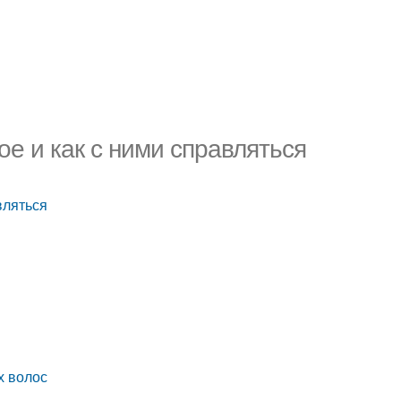
ое и как с ними справляться
вляться
х волос