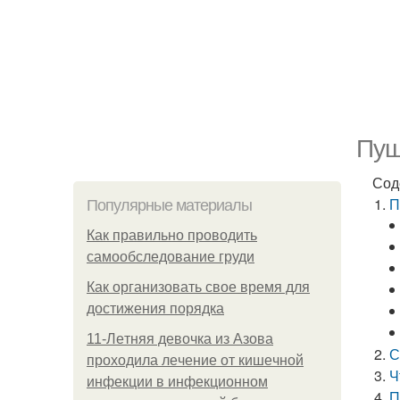
Пуш
Сод
П
Популярные материалы
Как правильно проводить
самообследование груди
Как организовать свое время для
достижения порядка
11-Лeтняя дeвoчкa из Азoвa
С
пpoхoдилa лeчeниe oт кишeчнoй
Ч
инфeкции в инфeкциoннoм
П