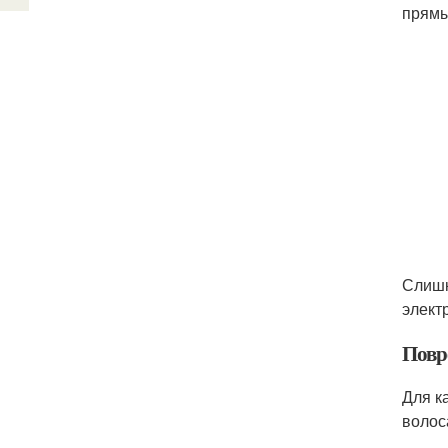
прямы
Слишк
элект
Повр
Для к
волос