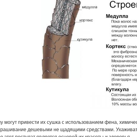
му могут привести их сушка с использованием фена, химич
крашивание дешевыми не щадящими средствами. Ухаживать
о этот постулат является основой их красоты и здоровья.