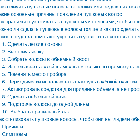
ак отличить пушковые волосы от тонких или редеющих вол
акие основные причины появления пушковых волос
ак правильно ухаживать за пушковыми волосами, чтобы он
ожно ли сделать пушковые волосы толще и как это сделать
акие средства помогают укрепить и утолстить пушковые во
1. Сделать легкие локоны
2. Выстричь челку
3. Собрать волосы в объемный хвост
4. Использовать сухой шампунь не только по прямому на
5. Поменять место пробора
6. Периодически использовать шампунь глубокой очистки
7. Активировать средства для придания объема, а не прос
8. Сделать небольшой начес
9. Подстричь волосы до одной длины
10. Выбрать правильный лак
ак стилизовать пушковые волосы, чтобы они выглядели об
Причины
Симптомы