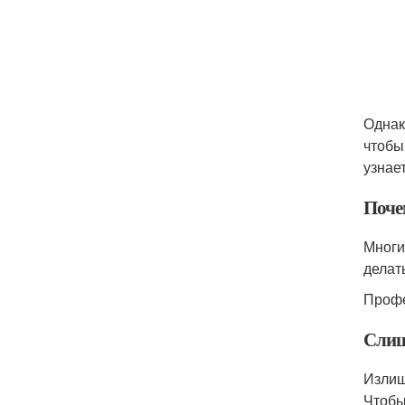
Однак
чтобы
узнает
Поче
Многи
делат
Профе
Слиш
Излиш
Чтобы