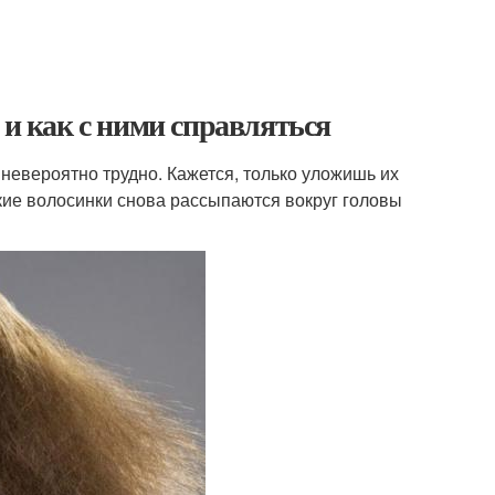
 и как с ними справляться
евероятно трудно. Кажется, только уложишь их
онкие волосинки снова рассыпаются вокруг головы