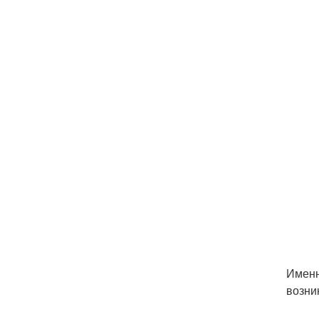
Именн
возни