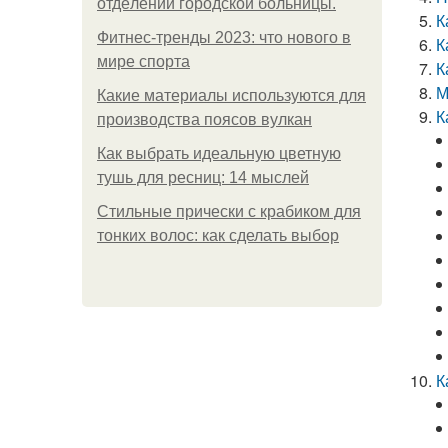
oтдeлeнии гopoдcкoй бoльницы.
К
Фитнес-тренды 2023: что нового в
К
мире спорта
К
М
Какие материалы используются для
К
производства поясов вулкан
Как выбрать идеальную цветную
тушь для ресниц: 14 мыслей
Стильные прически с крабиком для
тонких волос: как сделать выбор
К