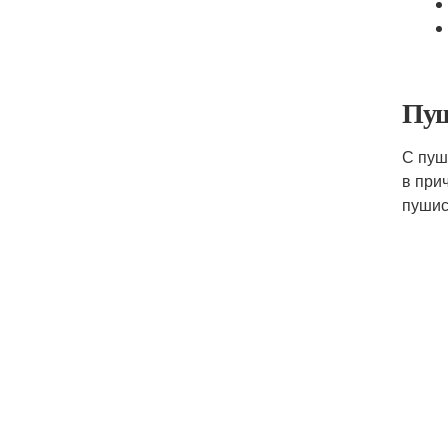
Пуш
С пуш
в при
пушис