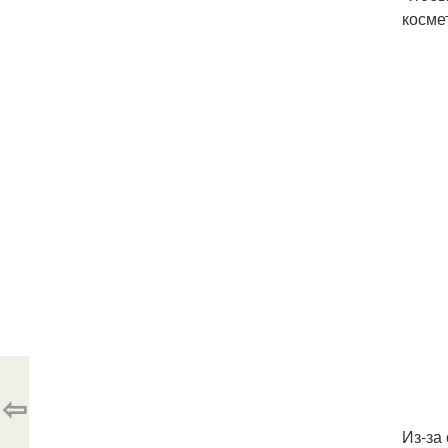
косме
⇦
Из-за