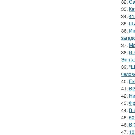
32.
Са
33.
Ка
34.
41
35.
Щи
36.
Ин
загад
37.
Мо
38.
В 
Энн х
39.
"Ш
челов
40.
Ек
41.
В2
42.
Ни
43.
Фр
44.
В 
45.
50
46.
В 
47.
10