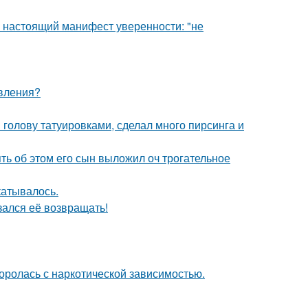
- настоящий манифест уверенности: "не
явления?
 голову татуировками, сделал много пирсинга и
ять об этом его сын выложил оч трогательное
катывалось.
зался её возвращать!
боролась с наркотической зависимостью.