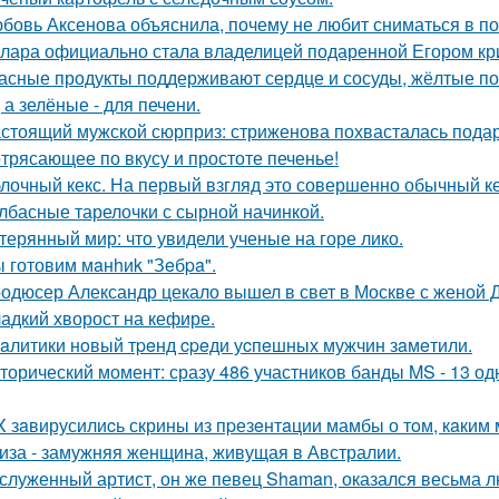
бовь Аксенова объяснила, почему не любит сниматься в по
лара официально стала владелицей подаренной Егором кр
асные продукты поддерживают сердце и сосуды, жёлтые по
 а зелёные - для печени.
стоящий мужской сюрприз: стриженова похвасталась пода
трясающее по вкусу и простоте печенье!
лочный кекс. На первый взгляд это совершенно обычный ке
лбасные тарелочки с сырной начинкой.
терянный мир: что увидели ученые на горе лико.
 готовим мaнhиk "Зeбpa".
одюсер Александр цекало вышел в свет в Москве с женой 
адкий хворост на кефире.
aлитики нoвый тpeнд cpeди уcпeшных мужчин зaмeтили.
торический момент: сразу 486 участников банды MS - 13 о
X зaвирусилиcь скрины из пpезeнтaции мамбы о тoм, кaким м
иза - замужняя женщина, живущая в Австралии.
служенный артист, он же певец Shaman, оказался весьма 