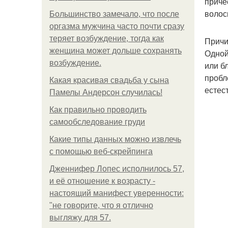
приче
волос
Большинство замечало, что после
оргазма мужчина часто почти сразу
теряет возбуждение, тогда как
Причи
женщина может дольше сохранять
Одной
возбуждение.
или б
пробл
Какая красивая свадьба у сына
естес
Памелы Андерсон случилась!
Как правильно проводить
самообследование груди
Какие типы данных можно извлечь
с помощью веб-скрейпинга
Дженнифер Лопес исполнилось 57,
и её отношение к возрасту -
настоящий манифест уверенности:
"не говорите, что я отлично
выгляжу для 57.