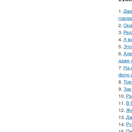
1.
Дже
говор
2.
Она
3.
Ред
4.
А в
5.
Это
6.
Але
даже 
7.
На 
фото 
8.
Тор
9.
Зак
10.
Ра
11.
В 
12.
Жю
13.
Дж
14.
Ру
15.
Пе