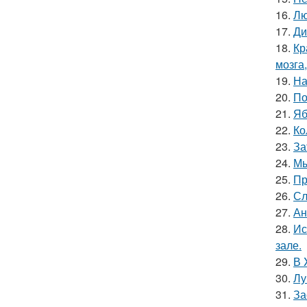
16.
Лю
17.
Ди
18.
Кр
мозга,
19.
На
20.
По
21.
Яб
22.
Ко
23.
За
24.
Мы
25.
Пр
26.
Сл
27.
Ан
28.
Ис
зале.
29.
В 
30.
Лу
31.
За