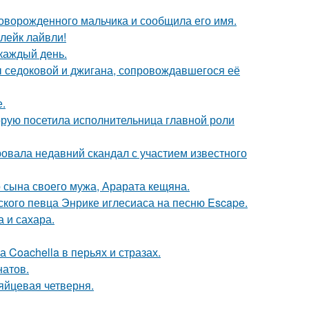
оворожденного мальчика и сообщила его имя.
лейк лайвли!
 каждый день.
ы седоковой и джигана, сопровождавшегося её
.
орую посетила исполнительница главной роли
вала недавний скандал с участием известного
 сына своего мужа, Арарата кещяна.
ского певца Энрике иглесиаса на песню Escape.
 и сахара.
 Coachella в перьях и стразах.
натов.
яйцевая четверня.