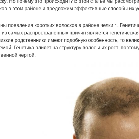
ску. Но почему это происходит? В этой статье мы рассмот
ков в этом районе и предложим эффективные способы их у
ны появления коротких волосков в районе челки 1. Генети
 из самых распространенных причин является генетическа
лизкие родственники имеют подобную особенность, то велика
емой. Генетика влияет на структуру волос и их рост, поэтом
твенной чертой.