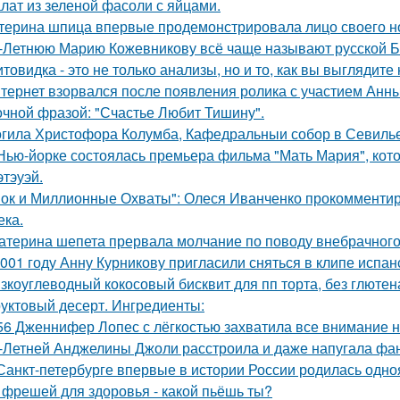
лат из зеленой фасоли с яйцами.
терина шпица впервые продемонстрировала лицо своего н
-Летнюю Марию Кожевникову всё чаще называют русской Б
товидка - это не только анализы, но и то, как вы выглядите
тернет взорвался после появления ролика с участием Анн
очной фразой: "Счастье Любит Тишину".
гила Христофора Колумба, Кафедральныи собор в Севилье
Нью-йорке состоялась премьера фильма "Мать Мария", кот
этэуэй.
ок и Миллионные Охваты": Олеся Иванченко прокомментиро
ека.
атерина шепета прервала молчание по поводу внебрачного
001 году Анну Курникову пригласили сняться в клипе испан
зкоуглеводный кокосовый бисквит для пп торта, без глютена
уктовый десерт. Ингредиенты:
56 Дженнифер Лопес с лёгкостью захватила все внимание на
-Летней Анджелины Джоли расстроила и даже напугала фа
Санкт-петербурге впервые в истории России родилась одно
 фрешей для здоровья - какой пьёшь ты?