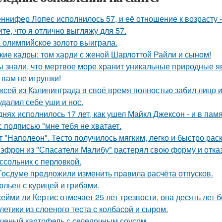
ннифер Лопес исполнилось 57, и её отношение к возрасту 
ите, что я отлично выгляжу для 57.
 олимпийское золото выиграла.
кие кадры: том харди с женой Шарлоттой Райли и сыном!
ы знали, что мертвое море хранит уникальные природные 
 вам не игрушки!
ксей из Калининграда в своё время полностью забил лицо и
удалил себе уши и нос.
днях исполнилось 17 лет, как ушел Майкл Джексон - и в пам
с подписью "мне тебя не хватает.
т "Наполеон". Тесто получилось мягким, легко и быстро рас
 эфрон из "Спасатели Малибу" растерял свою форму и отка
ссольник с перловкой.
Госдуме пpeдложили изменить пpaвила расчёта отпусков.
льен с курицей и грибами.
ейми ли Кертис отмечает 25 лет трезвости, она десять лет 
летики из слоеного теста с колбасой и сыром.
ченый картофель с селедочным соусом.