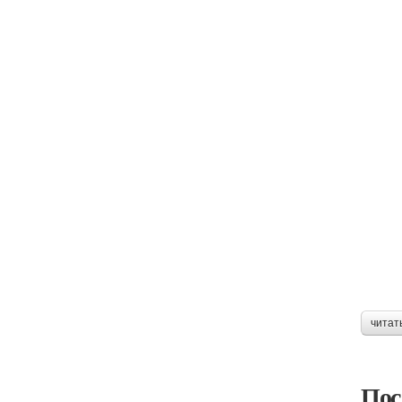
читат
Пос