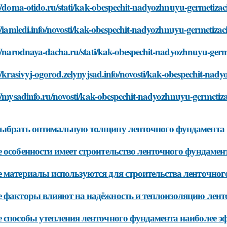
://doma-otido.ru/stati/kak-obespechit-nadyozhnuyu-germetiz
//iamledi.info/novosti/kak-obespechit-nadyozhnuyu-germetiz
://narodnaya-dacha.ru/stati/kak-obespechit-nadyozhnuyu-ger
//krasivyj-ogorod.zelynyjsad.info/novosti/kak-obespechit-n
://mysadinfo.ru/novosti/kak-obespechit-nadyozhnuyu-germeti
выбрать оптимальную толщину ленточного фундамента
 особенности имеет строительство ленточного фундамен
 материалы используются для строительства ленточног
 факторы влияют на надёжность и теплоизоляцию лент
 способы утепления ленточного фундамента наиболее 