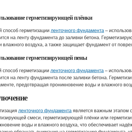
льзование герметизирующей плёнки
й способ герметизации
ленточного фундамента
– использов
ится на ленту фундамента до заливки бетона. Герметизир
и влажного воздуха, а также защищает фундамент от повре
льзование герметизирующей пены
й способ герметизации
ленточного фундамента
– использов
ится на ленту фундамента после заливки бетона. Герметиз
менте, предотвращая проникновение воды и влажного воз
лючение
тизация
ленточного фундамента
является важным этапом с
тизирующей смеси, герметизирующей плёнки или герметиз
кновение воды и влажного воздуха, что обеспечивает надёж
важно обращать внимание на герметизацию фундамента, ч