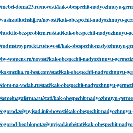
://mebel-doma23.ru/novosti/kak-obespechit-nadyozhnuyu-ger
://vashsadluchshij.ru/novosti/kak-obespechit-nadyozhnuyu-ge
://hudeite-bez-problem.ru/stati/kak-obespechit-nadyozhnuyu-
://mdmstroyproekt.ru/novosti/kak-obespechit-nadyozhnuyu-g
://by-womens.ru/novosti/kak-obespechit-nadyozhnuyu-germet
://kosmetika.ru-best.com/stati/kak-obespechit-nadyozhnuyu-g
://dom-na-vodah.ru/stati/kak-obespechit-nadyozhnuyu-germe
://semejnayaferma.ru/stati/kak-obespechit-nadyozhnuyu-germ
://ogorod.zelynyjsad.info/novosti/kak-obespechit-nadyozhnuy
//ogorod-bez-hlopot.zelynyjsad.info/stati/kak-obespechit-n