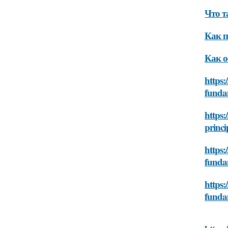
Что т
Как п
Как о
https:
funda
https:
princi
https:
funda
https:
funda