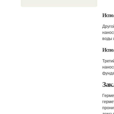
Испо
Друго
нанос
воды 
Испо
Трети
нанос
фунда
Зак
Герме
герме
прони
дома 