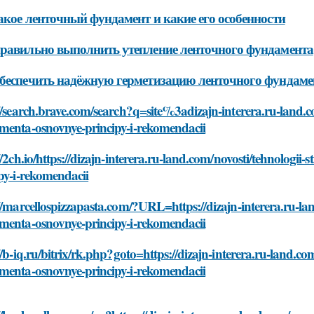
акое ленточный фундамент и какие его особенности
равильно выполнить утепление ленточного фундамента
беспечить надёжную герметизацию ленточного фундаме
//search.brave.com/search?q=site%3adizajn-interera.ru-land.co
menta-osnovnye-principy-i-rekomendacii
//2ch.io/https://dizajn-interera.ru-land.com/novosti/tehnologi
py-i-rekomendacii
//marcellospizzapasta.com/?URL=https://dizajn-interera.ru-lan
menta-osnovnye-principy-i-rekomendacii
//b-iq.ru/bitrix/rk.php?goto=https://dizajn-interera.ru-land.com
menta-osnovnye-principy-i-rekomendacii