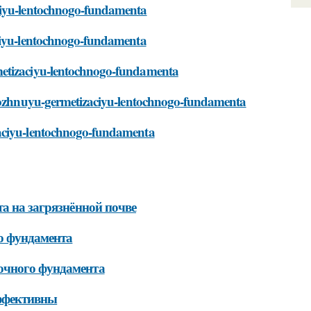
aciyu-lentochnogo-fundamenta
aciyu-lentochnogo-fundamenta
metizaciyu-lentochnogo-fundamenta
adyozhnuyu-germetizaciyu-lentochnogo-fundamenta
zaciyu-lentochnogo-fundamenta
та на загрязнённой почве
о фундамента
очного фундамента
эффективны