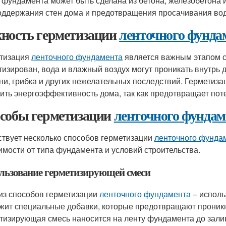
 фундамента может быть сделана из бетона, железобетона 
оддержания стен дома и предотвращения просачивания вод
ность герметизации
ленточного фунда
тизация
ленточного фундамента
является важным этапом с
тизирован, вода и влажный воздух могут проникать внутрь 
ни, грибка и других нежелательных последствий. Герметиз
ить энергоэффективность дома, так как предотвращает пот
собы герметизации
ленточного фундам
твует несколько способов герметизации
ленточного фунда
имости от типа фундамента и условий строительства.
льзование герметизирующей смеси
из способов герметизации
ленточного фундамента
– исполь
жит специальные добавки, которые предотвращают проникн
тизирующая смесь наносится на ленту фундамента до залив