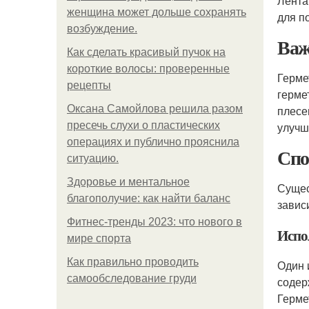
Лента
женщина может дольше сохранять
для п
возбуждение.
Важ
Как сделать красивый пучок на
короткие волосы: проверенные
Герме
рецепты
герме
Оксана Самойлова решила разом
плесе
пресечь слухи о пластических
улучш
операциях и публично прояснила
Спо
ситуацию.
Здоровье и ментальное
Сущес
благополучие: как найти баланс
завис
Фитнес-тренды 2023: что нового в
Испо
мире спорта
Как правильно проводить
Один 
самообследование груди
содер
Герме