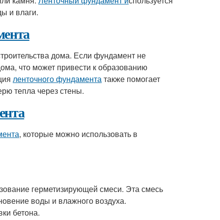
или камня.
Ленточный фундамент и
спользуется
ы и влаги.
мента
троительства дома. Если фундамент не
дома, что может привести к образованию
ация
ленточного фундамента
также помогает
ерю тепла через стены.
ента
мента
, которые можно использовать в
зование герметизирующей смеси. Эта смесь
овение воды и влажного воздуха.
ки бетона.