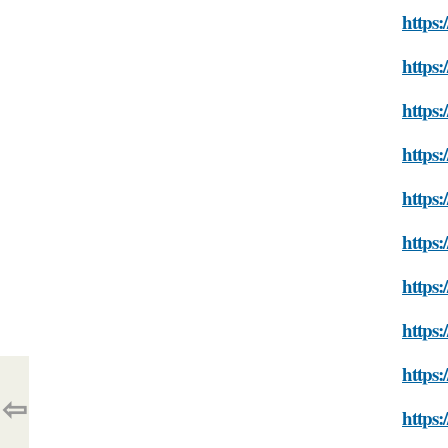
https
https
https
https
https
https
https
https
https
⇦
https: