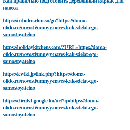
Как правильно подготовить деревянный каркас для
навеса
https://cabalru.clan.su/go?https://doma-
otido.ru/novosti/umnyy-naves-kak-sdelat-ego-
samostoyatelno
https://holidaykitchens.com/?URL=https://doma-
otido.ru/novosti/umnyy-naves-kak-sdelat-ego-
samostoyatelno
https://fewiki.jp/link.php?https://doma-
otido.ru/novosti/umnyy-naves-kak-sdelat-ego-
samostoyatelno
https://clients1.google.fm/url?q=https://doma-
otido.ru/novosti/umnyy-naves-kak-sdelat-ego-
samostoyatelno