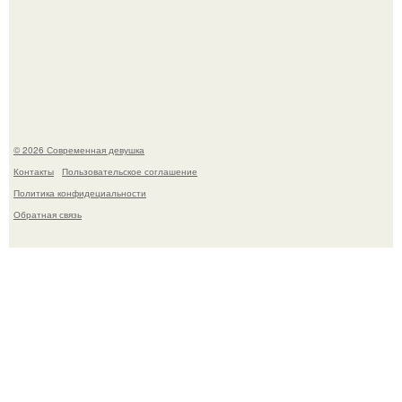
Спустя годы актеры хоррора "Тело Дженнифер" сильно
изменились, пройдя путь от подростковых кумиров до
мировых звезд.
© 2026 Современная девушка
Контакты
Пользовательское соглашение
Политика конфидециальности
Обратная связь