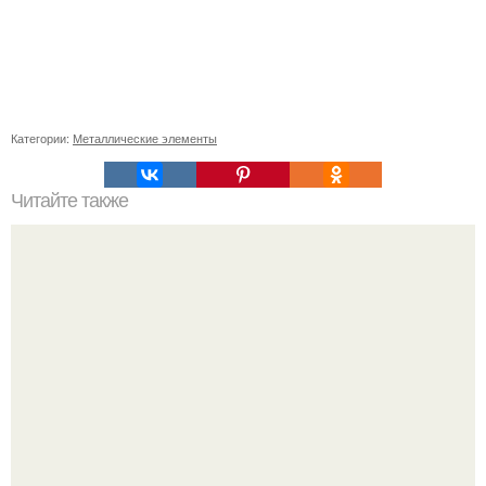
Категории:
Металлические элементы
Читайте также
Стильные прически для непослушных волос: как сделать
свой образ более эффектным